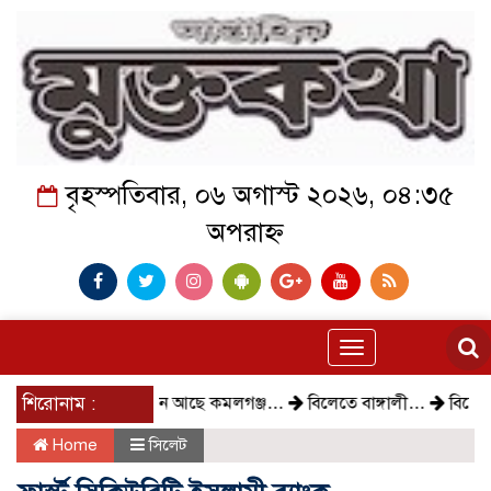
বৃহস্পতিবার, ০৬ অগাস্ট ২০২৬, ০৪:৩৫
অপরাহ্ন
Toggle
navigation
শিরোনাম :
কেমন আছে কমলগঞ্জ…
বিলেতে বাঙ্গালী…
বিক্ষোভ, গ্
Home
সিলেট