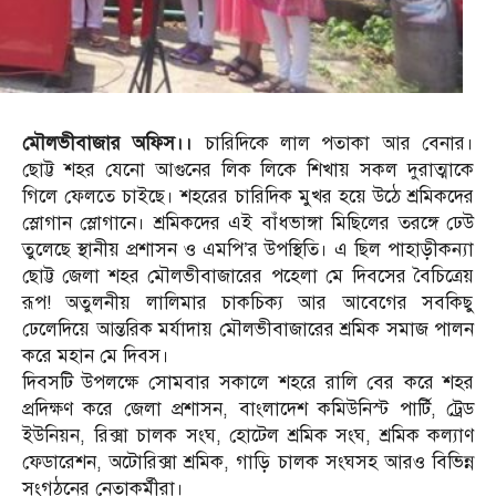
মৌলভীবাজার অফিস।।
চারিদিকে লাল পতাকা আর বেনার।
ছোট্ট শহর যেনো আগুনের লিক লিকে শিখায় সকল দুরাত্মাকে
গিলে ফেলতে চাইছে। শহরের চারিদিক মুখর হয়ে উঠে শ্রমিকদের
স্লোগান স্লোগানে। শ্রমিকদের এই বাঁধভাঙ্গা মিছিলের তরঙ্গে ঢেউ
তুলেছে স্থানীয় প্রশাসন ও এমপি’র উপস্থিতি। এ ছিল পাহাড়ীকন্যা
ছোট্ট জেলা শহর মৌলভীবাজারের পহেলা মে দিবসের বৈচিত্রেয়
রূপ! অতুলনীয় লালিমার চাকচিক্য আর আবেগের সবকিছু
ঢেলেদিয়ে আন্তরিক মর্যাদায় মৌলভীবাজারের শ্রমিক সমাজ পালন
করে মহান মে দিবস।
দিবসটি উপলক্ষে সোমবার সকালে শহরে রালি বের করে শহর
প্রদিক্ষণ করে জেলা প্রশাসন, বাংলাদেশ কমিউনিস্ট পার্টি, ট্রেড
ইউনিয়ন, রিক্সা চালক সংঘ, হোটেল শ্রমিক সংঘ, শ্রমিক কল্যাণ
ফেডারেশন, অটোরিক্সা শ্রমিক, গাড়ি চালক সংঘসহ আরও বিভিন্ন
সংগঠনের নেতাকর্মীরা।