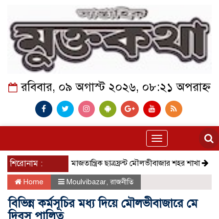
রবিবার, ০৯ অগাস্ট ২০২৬, ০৮:২১ অপরাহ্ন
Toggle
navigation
শিরোনাম :
সমাজতান্ত্রিক ছাত্রফ্রন্ট মৌলভীবাজার শহর শাখা
কেমন আছে কম
Home
Moulvibazar
,
রাজনীতি
বিভিন্ন কর্মসূচির মধ্য দিয়ে মৌলভীবাজারে মে
দিবস পালিত