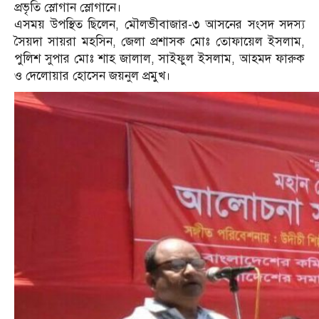
প্রভৃতি স্লোগান স্লোগানে।
এসময় উপস্থিত ছিলেন, মৌলভীবাজার-৩ আসনের সংসদ সদস্য
সৈয়দা সায়রা মহসিন, জেলা প্রশাসক মোঃ তোফায়েল ইসলাম,
পুলিশ সুপার মোঃ শাহ জালাল, সাইফুল ইসলাম, আহমদ ফারুক
ও দেলোয়ার হোসেন জয়নুল প্রমুখ।