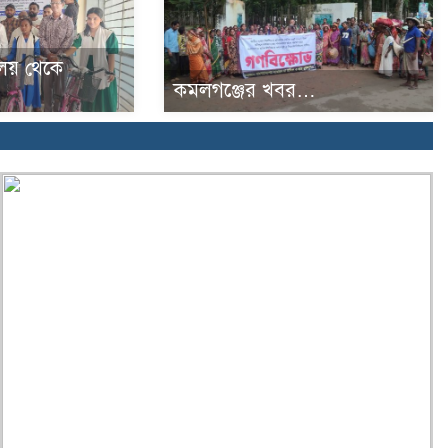
্যালয় থেকে
কমলগঞ্জের খবর…