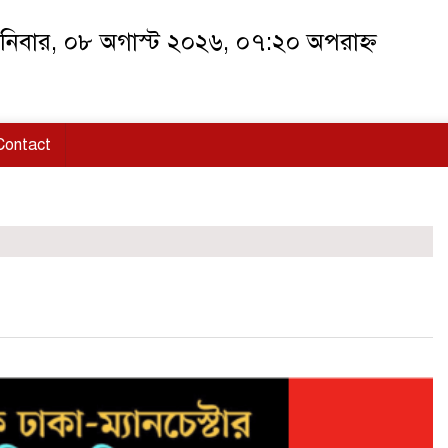
িবার, ০৮ অগাস্ট ২০২৬, ০৭:২০ অপরাহ্ন
Contact