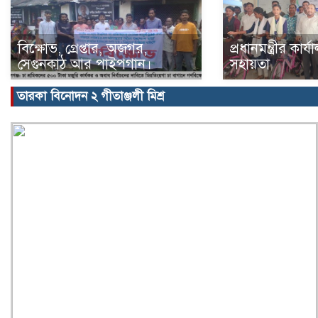
বিক্ষোভ, গ্রেপ্তার, অজগর,
প্রধানমন্ত্রীর কার
সেগুনকাঠ আর পাইপগান।
সহায়তা
তারকা বিনোদন ২ গীতাঞ্জলী মিশ্র