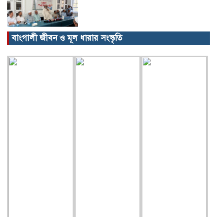
বাংগালী জীবন ও মূল ধারার সংস্কৃতি
বিক্ষোভ, গ্রেপ্তার, অজগর, সেগুনকাঠ আর
পাইপগান।
প্রধানমন্ত্রীর কার্যালয় থেকে সহায়তা
কমলগঞ্জের খবর…
গৃহবধূর ঝুলন্ত মরদেহ উদ্ধার!