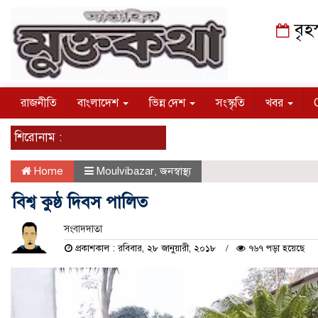
বৃহ
রাজনীতি
বাংলাদেশ
ভিন্ন দেশ
সংস্কৃতি
খবর
শিরোনাম :
Home
Moulvibazar
,
জনস্বাস্থ্য
বিশ্ব কুষ্ঠ দিবস পালিত
সংবাদদাতা
প্রকাশকাল : রবিবার, ২৮ জানুয়ারী, ২০১৮
৭৬৭ পড়া হয়েছে