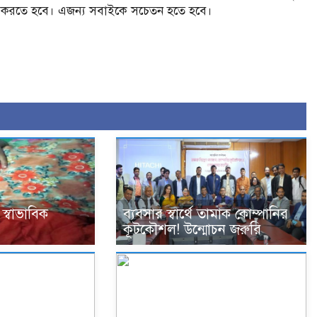
া গ্রহণ করতে হবে। এজন্য সবাইকে সচেতন হতে হবে।
স্বাভাবিক
ব্যবসার স্বার্থে তামাক কোম্পানির
কূটকৌশল! উন্মোচন জরুরি