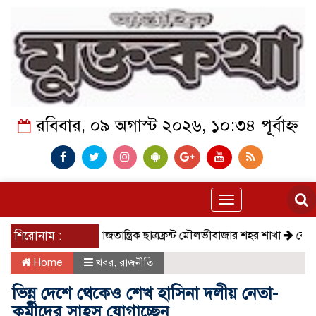
রবিবার, ০৯ অগাস্ট ২০২৬, ১০:৩৪ পূর্বাহ্ন
Toggle
navigation
শিরোনাম :
সমাজতান্ত্রিক ছাত্রফ্রন্ট মৌলভীবাজার শহর শাখা
কেমন আছে
Home
খবর
,
রাজনীতি
ভিন্ন দেশে থেকেও শেখ হাসিনা দলীয় নেতা-
কর্মীদের সাহস যোগাচ্ছেন