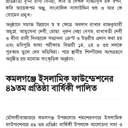
প্রতিষ্ঠাতা বৃন্দা রাণী সিনহা, কবি ও লেখক সাজ্জাদুল হক স্বপন,
কবি আয়েকপম অঞ্জু, সাংবাদিক সালাউদ্দিন শুভ ও আর কে
সোমেন প্রমুখ।
অনুষ্ঠানে সমাজ উন্নয়নে স্ব স্ব ক্ষেত্রে অবদান রাখার রাজকুমারী
অমুস্না, আমুসেনা দেবী, মোছা. নুরুন নেছা বেগম, রাধাবতী দেবী
ও বীনা রানী সিনহাকে সম্মাননা ক্রেস্ট ও উত্তরীয় প্রদান করা হয়
এবং মণিপুরি ভাষা পরীক্ষায় বিজয়ী ১ম, ২য় ও ৩য় দলকে
পুরস্কার তুলে দেন অতিথিরা। পরে স্থানীয় শিল্পীদের অংশগ্রহণে
অনুষ্ঠিত হয় মনোজ্ঞ সাংস্কৃতিক অনুষ্ঠান।
কমলগঞ্জে ইসলামিক ফাউন্ডেশনের
৪৯তম প্রতিষ্ঠা বার্ষিকী পালিত
মৌলভীবাজাররে কমলগঞ্জ উপজলোর শমশেরনগরে ইসলামিক
ফাউন্ডশেনরে ৪৯ তম প্রতিষ্ঠা বার্ষিকী উপলক্ষে আলোচনা সভা ও