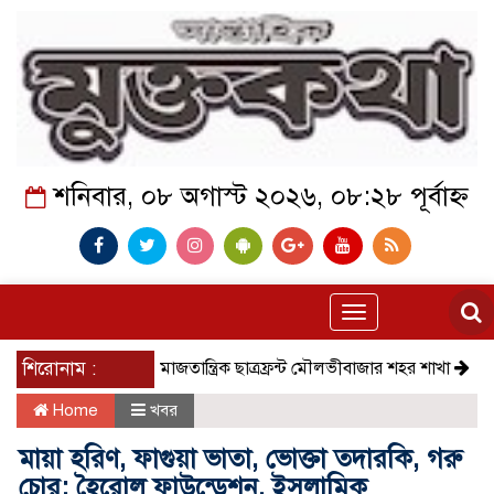
শনিবার, ০৮ অগাস্ট ২০২৬, ০৮:২৮ পূর্বাহ্ন
Toggle
navigation
শিরোনাম :
সমাজতান্ত্রিক ছাত্রফ্রন্ট মৌলভীবাজার শহর শাখা
কেমন আছে ক
Home
খবর
মায়া হরিণ, ফাগুয়া ভাতা, ভোক্তা তদারকি, গরু
চোর; হৈরোল ফাউন্ডেশন, ইসলামিক