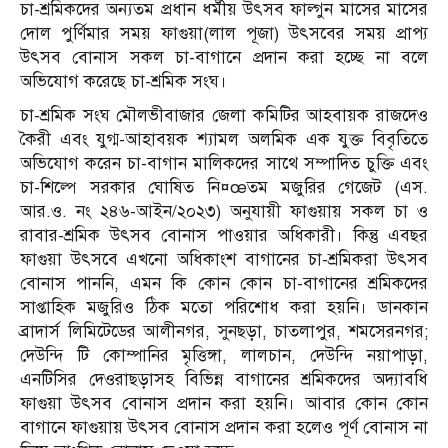
চা-শ্রমিকদের অন্যতম প্রধান ধর্মীয় উৎসব ফাল্গুন মাসের মাসের
দোল পুর্ণিমার সময় ফাগুয়া(লাল পূজা) উৎসবের সময় প্রাপ্য
উৎসব বোনাস সকল চা-বাগানে প্রদান করা হচ্ছে না বলে
অভিযোগ করেছে চা-শ্রমিক সংঘ।
চা-শ্রমিক সংঘ মৌলভীবাজার জেলা কমিটির আহবায়ক রাজদেও
কৈরী এবং যুগ্ম-আহাবয়ক শ্যামল অলমিক এক যুক্ত বিবৃতিতে
অভিযোগ করেন চা-বাগান মালিকদের সাথে সম্পাদিত চুক্তি এবং
চা-শিল্পে সরকার ঘোষিত নি¤œতম মজুরির গেজেট (এস.
আর.ও. নং ২৪৬-আইন/২০২৩) অনুযায়ী ফাগুয়ায় সকল চা ও
রাবার-শ্রমিক উৎসব বোনাস পাওয়ার অধিকারী। কিন্তু এবছর
ফাগুয়া উৎসবে এখনো অধিকাংশ বাগানের চা-শ্রমিকরা উৎসব
বোনাস পাননি, এমন কি কোন কোন চা-বাগানের শ্রমিকদের
সাপ্তাহিক মজুরিও ঠিক মতো পরিশোধ করা হয়নি। ডানকান
ব্রাদার্স লিমিটেডের আলীনগর, সুনছড়া, চাতলাপুর, শমসেরনগর;
দেউন্দি টি কোম্পানির মৃত্তিঙ্গা, লালচান, দেউন্দি নয়াপাড়া,
এনটিসির দেওরাছড়াসহ বিভিন্ন বাগানের শ্রমিকদের অদ্যাবধি
ফাগুয়া উৎসব বোনাস প্রদান করা হয়নি। আবার কোন কোন
বাগানে ফাগুয়ায় উৎসব বোনাস প্রদান করা হলেও পূর্ণ বোনাস না