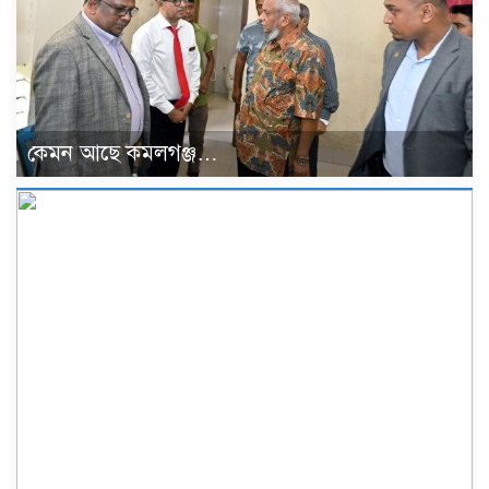
কেমন আছে কমলগঞ্জ…