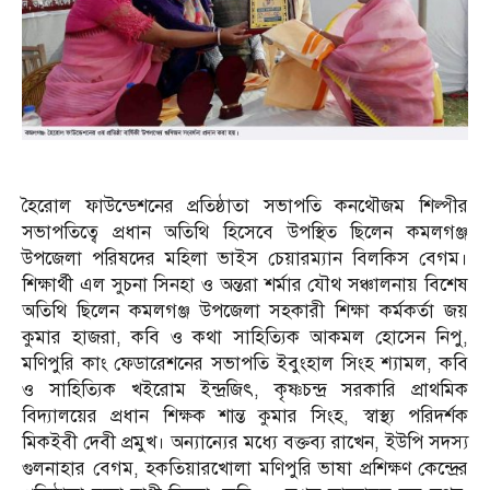
হৈরোল ফাউন্ডেশনের প্রতিষ্ঠাতা সভাপতি কনথৌজম শিল্পীর
সভাপতিত্বে প্রধান অতিথি হিসেবে উপস্থিত ছিলেন কমলগঞ্জ
উপজেলা পরিষদের মহিলা ভাইস চেয়ারম্যান বিলকিস বেগম।
শিক্ষার্থী এল সুচনা সিনহা ও অন্তরা শর্মার যৌথ সঞ্চালনায় বিশেষ
অতিথি ছিলেন কমলগঞ্জ উপজেলা সহকারী শিক্ষা কর্মকর্তা জয়
কুমার হাজরা, কবি ও কথা সাহিত্যিক আকমল হোসেন নিপু,
মণিপুরি কাং ফেডারেশনের সভাপতি ইবুংহাল সিংহ শ্যামল, কবি
ও সাহিত্যিক খইরোম ইন্দ্রজিৎ, কৃষ্ণচন্দ্র সরকারি প্রাথমিক
বিদ্যালয়ের প্রধান শিক্ষক শান্ত কুমার সিংহ, স্বাস্থ্য পরিদর্শক
মিকইবী দেবী প্রমুখ। অন্যান্যের মধ্যে বক্তব্য রাখেন, ইউপি সদস্য
গুলনাহার বেগম, হকতিয়ারখোলা মণিপুরি ভাষা প্রশিক্ষণ কেন্দ্রের