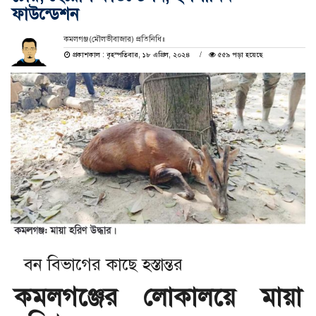
ফাউন্ডেশন
কমলগঞ্জ(মৌলভীবাজার) প্রতিনিধি॥
প্রকাশকাল : বৃহস্পতিবার, ১৮ এপ্রিল, ২০২৪
৫৫৯ পড়া হয়েছে
বন বিভাগের কাছে হস্তান্তর
কমলগঞ্জের লোকালয়ে মায়া