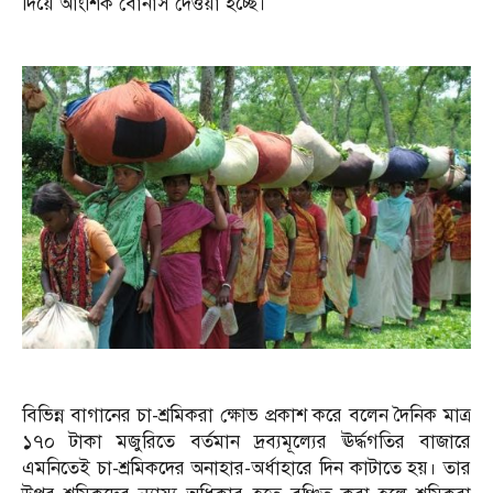
দিয়ে আংশিক বোনাস দেওয়া হচ্ছে।
বিভিন্ন বাগানের চা-শ্রমিকরা ক্ষোভ প্রকাশ করে বলেন দৈনিক মাত্র
১৭০ টাকা মজুরিতে বর্তমান দ্রব্যমূল্যের ঊর্দ্ধগতির বাজারে
এমনিতেই চা-শ্রমিকদের অনাহার-অর্ধাহারে দিন কাটাতে হয়। তার