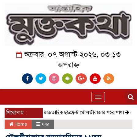
শুক্রবার, ০৭ অগাস্ট ২০২৬, ০৩:১৩
অপরাহ্ন
Toggle
navigation
শিরোনাম :
সমাজতান্ত্রিক ছাত্রফ্রন্ট মৌলভীবাজার শহর শাখা
কেমন আছ
Home
খবর