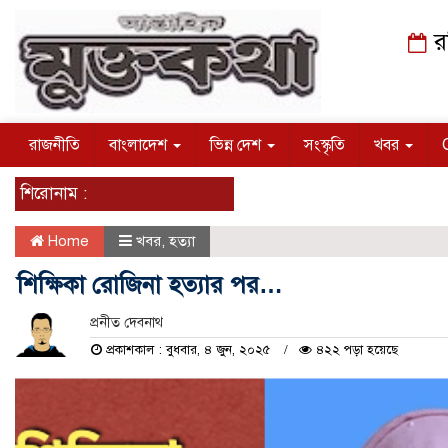
র
রাজনীতি
বাংলাদেশ
ভিন্ন দেশ
সংস্কৃতি
খবর
শিরোনাম :
Home
খবর
,
হত্যা
শিক্ষিকা রোজিনা হত্যার পর…
প্রনীত দেবনাথ
প্রকাশকাল : বুধবার, ৪ জুন, ২০২৫
৪২২ পড়া হয়েছে