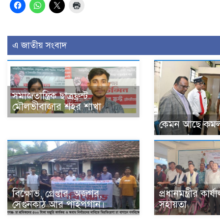
এ জাতীয় সংবাদ
সমাজতান্ত্রিক ছাত্রফ্রন্ট
মৌলভীবাজার শহর শাখা
কেমন আছে কমল
বিক্ষোভ, গ্রেপ্তার, অজগর,
প্রধানমন্ত্রীর কার
সেগুনকাঠ আর পাইপগান।
সহায়তা