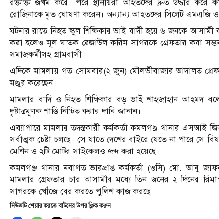
রক্তাক্ত জখম করে। পরে স্থানীয়রা আহতদের দ্রুত উদ্ধার করে কমল
রোজিনাকে মৃত ঘোষণা করেন। অন্যান্য আহতদের সিলেট এমএজি ওস
ঘটনার রাতে নিহত স্কুল শিক্ষিকার ভাই বাদী হয়ে ৬ জনকে আসামী ক
করা হলেও মূল ঘাতক রেজাউল করিম সাগরকে গ্রেফতার করা সম্ভব হয়
সমাজকর্মীসহ গ্রামবাসী।
এদিকে মামলায় গত সোমবার(২ জুন) মৌলভীবাজার আদালত গ্রেফতারক
মঞ্জুর করেছেন।
মামলার বাদি ও নিহত শিক্ষিকার বড় ভাই শাহজাহান আহমদ বলেন
দৃষ্টান্তমূলক শাস্তি নিশ্চিত করার দাবি জানান।
এব্যাপারে মামলার তদন্তকারী কর্মকর্তা কমলগঞ্জ থানার এসআই জ
সর্বাত্মক চেষ্টা চলছে। সে যাতে দেশের বাইরে যেতে না পারে সে ব
মেশিন ও ২টি মোটর সাইকেলও জব্দ করা হয়েছে।
কমলগঞ্জ থানার নবাগত ভারপ্রাপ্ত কর্মকর্তা (ওসি) মো. আবু জাফ
মামলার গ্রেফতার চার আসামীর মধ্যে তিন জনের ২ দিনের রিমা
সাগরকে খোঁজে বের করতে পুলিশ কাজ করছে।
নিউজটি শেয়ার করতে বাটনের উপর ক্লিক করুন