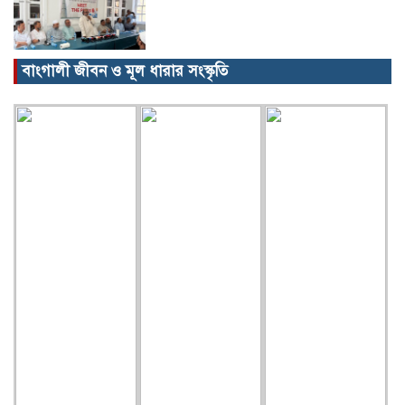
বাংগালী জীবন ও মূল ধারার সংস্কৃতি
বিক্ষোভ, গ্রেপ্তার, অজগর, সেগুনকাঠ আর
পাইপগান।
প্রধানমন্ত্রীর কার্যালয় থেকে সহায়তা
কমলগঞ্জের খবর…