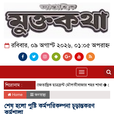
রবিবার, ০৯ অগাস্ট ২০২৬, ০১:০৫ অপরাহ্ন
Toggle
navigation
শিরোনাম :
সমাজতান্ত্রিক ছাত্রফ্রন্ট মৌলভীবাজার শহর শাখা
কেমন আছে ক
Home
জনস্বাস্থ্য
শেষ হলো পুষ্টি কর্মপরিকল্পনা চূড়ান্তকরণ
কর্মশালা