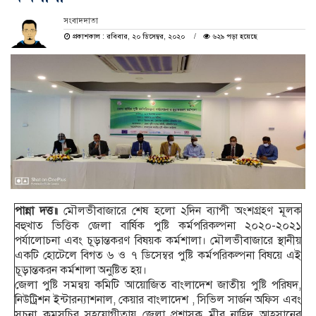
সংবাদদাতা
প্রকাশকাল : রবিবার, ২০ ডিসেম্বর, ২০২০
৬২৯ পড়া হয়েছে
পান্না দত্ত॥
মৌলভীবাজারে শেষ হলো ২দিন ব্যাপী অংশগ্রহণ মূলক
বহুখাত ভিত্তিক জেলা বার্ষিক পুষ্টি কর্মপরিকল্পনা ২০২০-২০২১
পর্যালোচনা এবং চূড়ান্তকরণ বিষয়ক কর্মশালা। মৌলভীবাজারে স্থানীয়
একটি হোটেলে বিগত ৬ ও ৭ ডিসেম্বর পুষ্টি কর্মপরিকল্পনা বিষয়ে এই
চূড়ান্তকরন কর্মশালা অনুষ্টিত হয়।
জেলা পুষ্টি সমন্বয় কমিটি আয়োজিত বাংলাদেশ জাতীয় পুষ্টি পরিষদ,
নিউট্রিশন ইন্টারন্যাশনাল, কেয়ার বাংলাদেশ , সিভিল সার্জন অফিস এবং
সূচনা কমসূচির সহযোগীতায় জেলা প্রশাসক মীর নাহিদ আহসানের