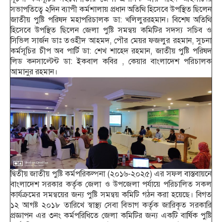
সভাপতিত্বে ২দিন ব্যাপী কর্মশালায় প্রধান অতিথি হিসেবে উপস্থিত ছিলেন
জাতীয় পুষ্টি পরিষদ মহাপরিচালক ডা: খলিলুররহমান। বিশেষ অতিথি
হিসেবে উপস্থিত ছিলেন জেলা পুষ্টি সমন্বয় কমিটির সদস্য সচিব ও
সিভিল সার্জন ডাঃ তওহীদ আহমদ, পৌর মেয়র ফজলুর রহমান, সুচনা
কর্মসূচির চীপ অব পার্টি ডা: শেখ শাহেদ রহমান, জাতীয় পুষ্টি পরিষদ
লিড কনসাল্টেন্ট ডা: ইকবাল কবির , কেয়ার বাংলাদেশ পরিচালক
আমানুর রহমান।
দ্বিতীয় জাতীয় পুষ্টি কর্মপরিকল্পনা (২০১৬-২০২৫) এর সফল বাস্তবায়নে
বাংলাদেশ সরকার কর্তৃক জেলা ও উপজেলা পর্যায়ে পরিচালিত সকল
কার্যক্রমের সমন্বয়ের জন্য পুষ্টি সমন্বয় কমিটি গঠন করা হয়েছে। বিগত
১২ আগষ্ট ২০১৮ তারিখে স্বাস্থ্য সেবা বিভাগ কর্তৃক জারিকৃত সরকারি
প্রজ্ঞাপন এর ৩নং কর্মপরিধিতে জেলা কমিটির জন্য একটি বার্ষিক পুষ্টি