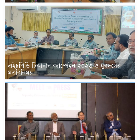
এইচপিডি টিকাদান ক্যাম্পেইন-২০২৩ ও যুবদলের
মতবিনিময়