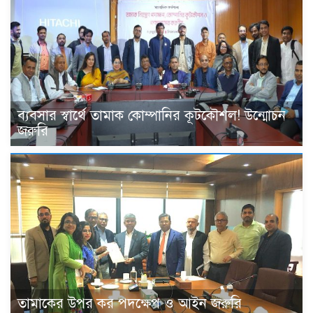
ব্যবসার স্বার্থে তামাক কোম্পানির কূটকৌশল! উন্মোচন
জরুরি
তামাকের উপর কর পদক্ষেপ ও আইন জরুরি