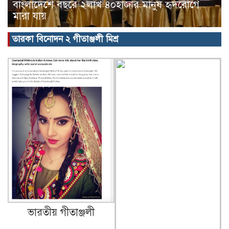
বাংলাদেশে বছরে ২লাখ ৪০হাজার মানুষ হৃদরোগে
মারা যায়
তারকা বিনোদন ২ গীতাঞ্জলী মিশ্র
ভারতীয় গীতাঞ্জলী