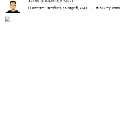
কমলগঞ্জ(মৌলভীবাজার) প্রতিনিধি॥
প্রকাশকাল : বৃহস্পতিবার, ১৬ জানুয়ারী, ২০২৫
৩৪৯ পড়া হয়েছে