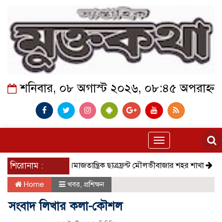
শনিবার, ০৮ অগাস্ট ২০২৬, ০৮:৪৫ অপরাহ্ন
Toggle
navigation
শিরোনাম :
সমাজতান্ত্রিক ছাত্রফ্রন্ট মৌলভীবাজার শহর শাখা
কেমন আ
Home
খবর
,
প্রশিক্ষন
সংবাদ লিখার কলা-কৌশল