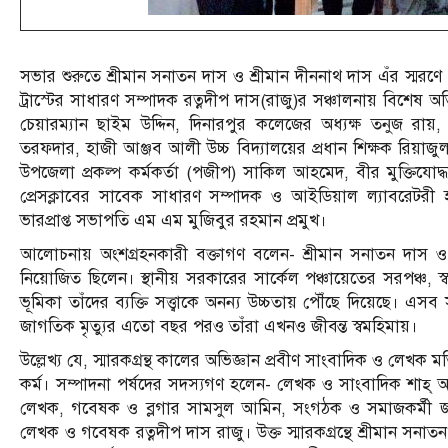
সভার শুরুতে শ্রীমান সনাতন দাস ও শ্রীমান দীননাথ দাস এঁর স্মরণ
ট্রাস্টের সাধারণ সম্পাদক রত্নদীপ দাস(রাজু)র সঞ্চালনায় বিশেষ
চেয়ারম্যান ছাইম উদ্দিন, দিনারপুর কলেজের অধ্যক্ষ তনুজ রায়
তরফদার, হাজী আঞ্জব আলী উচ্চ বিদ্যালয়ের প্রধান শিক্ষক রিয়াজুল
উপজেলা প্রকল্প কর্মকর্তা (পজীপ) সাকিল আহমেদ, বীর মুক্তিযোদ্ধা শ্র
প্রেসক্লাবের সাবেক সাধারণ সম্পাদক ও আইডিয়াল ল্যাবরেটরী হ
ভারপ্রাপ্ত সভাপতি এম এম মুজিবুর রহমান প্রমুখ।
আলোচনায় অংশগ্রহনকারী বক্তাগণ বলেন- শ্রীমান সনাতন দাস ও
নিয়োজিত ছিলেন। স্থানীয় সরকারের সার্কেল পঞ্চায়েতের সরপঞ্চ, 
ভূমিকা তাঁদের ব্যক্তি সত্ত্বাকে অনন্য উচ্চতায় পৌঁছে দিয়েছে। 
জাগতিক মৃত্যুর এতো বছর পরও তাঁরা এখনও জীবন্ত স্বমহিমায়।
উল্লেখ্য যে, স্মারকগ্রন্থ কালের অভিজ্ঞান প্রবীণ সাংবাদিক ও লেখক ম
কর্ম। সম্পাদনা পর্ষদের সদস্যগণ হলেন- লেখক ও সাংবাদিক শাহ্
লেখক, গবেষক ও ব্লগার সামসুল আমিন, সংগঠক ও সমাজকর্মী জার
লেখক ও গবেষক রত্নদীপ দাস রাজু। উক্ত স্মারকগ্রন্থে শ্রীমান সনা