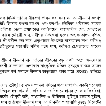
ে এক মিনিট দাড়িয়ে নীরবতা পালন করা হয়। সনাতন-দীননাথ কল্যাণ
 অতিথি হিসেবে বক্তব্য রাখেন- ৭নং করগাঁও ইউনিয়ন পরিষদের সাবেক
, হবিগঞ্জ জেলা প্রশাসকের কার্যালয়ের পাঠাগারিক মো: মোতাহের
 করিম চৌধুরী জানু, নবীগঞ্জ উপজেলা স্কুলের অধ্যক্ষ কাঞ্চন বণিক,
ী রবীন্দ্র চন্দ্র দাস, গ্রন্থাগারের উপদেষ্টা রাসমোহন দাশ, নবীগঞ্জ
াইস্কুলের সভাপতি সলিল বরণ দাশ, নবীগঞ্জ প্রেসক্লাবের সাবেক
 শ্রীমান দীননাথ দাস তাঁদের জীবনের বড় একটা অংশে জনসেবায়
স্বদেশী আন্দোলন, এলাকার সাংস্কৃতিক ঐতিহ্য সুসংহত রাখতে তাঁদের
এসব সুমহান কর্ম সনাতন-দীননাথ ভাতৃদ্বয়কে অমর করে রেখেছে। তাইতো
তিয়ার চৌধুরী ও দক্ষ সম্পাদনা পর্ষদের দ্বারা সম্পাদিত একটা গবেষণা
 আতিকুল হক কামালী, কবি ও সাংবাদিক মোহাম্মদ গোলাম কিবরিয়া,
্নেল চৌধুরী জনি, সাংবাদিক ও গীতিকার মুজিবুর রহমান মুজিব,
তন দাস ও শ্রীমান দীননাথ দাস এর জীবনীর পাশাপাশি বৃহত্তর সিলেটের