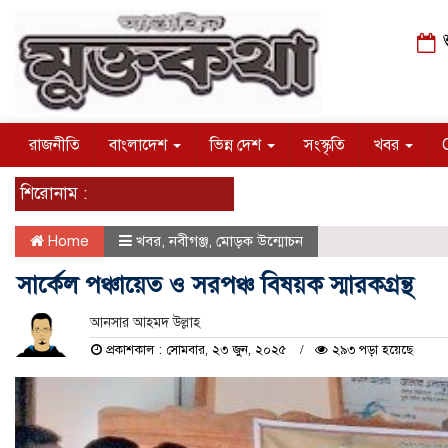
শ
রাজনীতি
বাংলাদেশ
ভিন্ন দেশ
সংস্কৃতি
খবর
শিরোনাম :
Home
খবর
,
নবীগঞ্জ
,
মোড়ক উন্মোচন
সার্কেল পঞ্চায়েত ও সরপঞ্চ বিষয়ক স্মারকগ্রন্থ
আনসার আহমদ উল্লাহ
প্রকাশকাল : সোমবার, ২৩ জুন, ২০২৫
২৯৩ পড়া হয়েছে