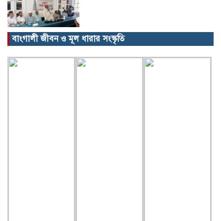
বাংগালী জীবন ও মূল ধারার সংস্কৃতি
বিক্ষোভ, গ্রেপ্তার, অজগর, সেগুনকাঠ আর
পাইপগান।
প্রধানমন্ত্রীর কার্যালয় থেকে সহায়তা
কমলগঞ্জের খবর…
গৃহবধূর ঝুলন্ত মরদেহ উদ্ধার!