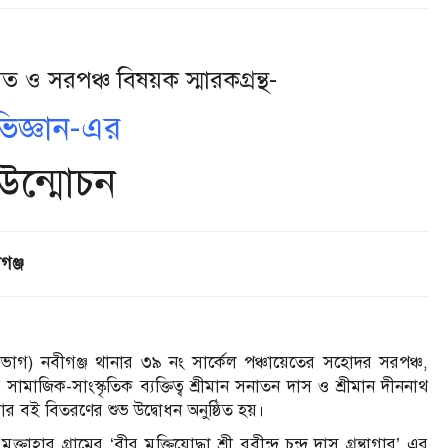
েত ও সরপঞ্চ বিষয়ক স্মারকগ্রন্থ-
িজ্ঞান-এর
উন্মোচন
গঞ্জ
 বিভাগ) নবীগঞ্জ থানার ৩৯ নং সার্কেল পঞ্চায়েতের সহোদর সরপঞ্চ,
মাজিক-সাংস্কৃতিক ব্যক্তিত্ব শ্রীমান সনাতন দাস ও শ্রীমান দীননাথ
়ার বই বিতরণের শুভ উদ্বোধন অনুষ্ঠিত হয়।
 গ্রামের ‘বীর মুক্তিযোদ্ধা শ্রী রবীন্দ্র চন্দ্র দাস গ্রন্থাগার’ এর