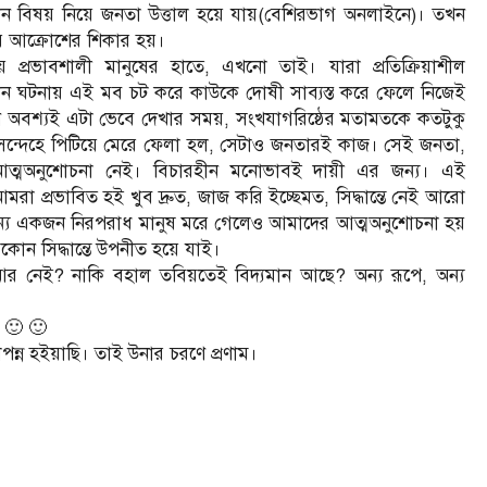
বিষয় নিয়ে জনতা উত্তাল হয়ে যায়(বেশিরভাগ অনলাইনে)। তখন
 আক্রোশের শিকার হয়।
য় প্রভাবশালী মানুষের হাতে, এখনো তাই। যারা প্রতিক্রিয়াশীল
োন ঘটনায় এই মব চট করে কাউকে দোষী সাব্যস্ত করে ফেলে নিজেই
খন অবশ্যই এটা ভেবে দেখার সময়, সংখযাগরিষ্ঠের মতামতকে কতটুকু
রা সন্দেহে পিটিয়ে মেরে ফেলা হল, সেটাও জনতারই কাজ। সেই জনতা,
,আত্মঅনুশোচনা নেই। বিচারহীন মনোভাবই দায়ী এর জন্য। এই
 প্রভাবিত হই খুব দ্রুত, জাজ করি ইচ্ছেমত, সিদ্ধান্তে নেই আরো
ন্য একজন নিরপরাধ মানুষ মরে গেলেও আমাদের আত্মঅনুশোচনা হয়
ন সিদ্ধান্তে উপনীত হয়ে যাই।
র নেই? নাকি বহাল তবিয়তেই বিদ্যমান আছে? অন্য রূপে, অন্য
দ 🙂 🙂
পন্ন হইয়াছি। তাই উনার চরণে প্রণাম।