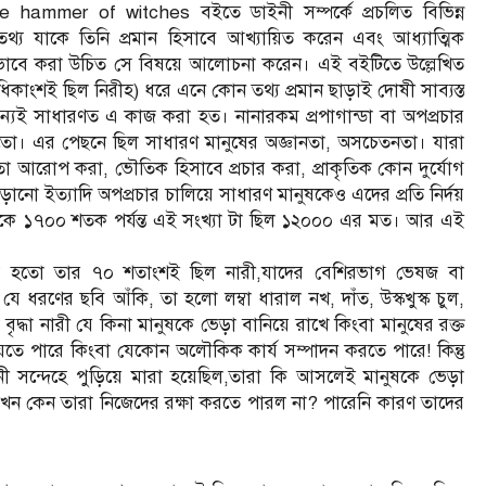
ammer of witches বইতে ডাইনী সম্পর্কে প্রচলিত বিভিন্ন
তথ্য যাকে তিনি প্রমান হিসাবে আখ্যায়িত করেন এবং আধ্যাত্মিক
কিভাবে করা উচিত সে বিষয়ে আলোচনা করেন। এই বইটিতে উল্লেখিত
ংশই ছিল নিরীহ) ধরে এনে কোন তথ্য প্রমান ছাড়াই দোষী সাব্যস্ত
র জন্যই সাধারণত এ কাজ করা হত। নানারকম প্রপাগান্ডা বা অপপ্রচার
করতো। এর পেছনে ছিল সাধারণ মানুষের অজ্ঞানতা, অসচেতনতা। যারা
্রতা আরোপ করা, ভৌতিক হিসাবে প্রচার করা, প্রাকৃতিক কোন দুর্যোগ
ো ইত্যাদি অপপ্রচার চালিয়ে সাধারণ মানুষকেও এদের প্রতি নির্দয়
েকে ১৭০০ শতক পর্যন্ত এই সংখ্যা টা ছিল ১২০০০ এর মত। আর এই
মারা হতো তার ৭০ শতাংশই ছিল নারী,যাদের বেশিরভাগ ভেষজ বা
রণের ছবি আঁকি, তা হলো লম্বা ধারাল নখ, দাঁত, উস্কখুস্ক চুল,
দ্ধা নারী যে কিনা মানুষকে ভেড়া বানিয়ে রাখে কিংবা মানুষের রক্ত
যেতে পারে কিংবা যেকোন অলৌকিক কার্য সম্পাদন করতে পারে! কিন্তু
সন্দেহে পুড়িয়ে মারা হয়েছিল,তারা কি আসলেই মানুষকে ভেড়া
ল তখন কেন তারা নিজেদের রক্ষা করতে পারল না? পারেনি কারণ তাদের