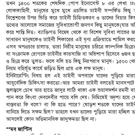
তখন ১৪০০ শতকের শেষদিক..পোপ ইনোসেন্ট ৮ এর লেখা the h
লোককাহিনী, মানুষের মুখে মুখে প্রচলিত ডাইনী সম্পর্কিত কিছু 
বিশ্লেশণের উপর ভিত্তি করে ডাইনী চিহ্নিতকরণ ও তাদের বিচার 
তথ্যের আলোকে সমাজের সুবিধাভোগী জনগণ কিছু মানুষকে(যার অধিকা
করে শাস্তি দিত। ব্যাক্তিগত বিদ্বেষ থেকে বা বিশেষ সুবিধা লাভে
সাধারন মানুষকেও ডাইনী শিকারের এই ঘৃণ্য প্রক্রিয়াতে শামিল 
এসব অপপ্রচার চালাত, তারা নিরীহ মানুষের চরিত্রে কাল্পনিক হিংস
বা সংক্রামক রোগকে ডাইনীর কারসাজি বা অভিশাপ হিসেবে গুজব ছড়ান
ও হিংস্র করে তুলত। ফলে বলি হত কিছু নিরপরাধ মানুষ। ১৫০০ থ
নিয়ম বহির্ভূত কার্যে জড়িত ছিল প্রায় এক লক্ষ মানুষ।
ইনিটারেস্টিং বিষয় হল এই ডাইনী অপবাদে যাদের পুড়িয়ে 
আয়ূর্বেদিক চিকিৎসা করতো।আর আমরা ডাইনী বলতেই মানসপটে যে ধ
জ্বলজ্বলে চোখ আর হাতে জাদুর লাঠি থাকা এক ভয়ালদর্শন রমনী বা বৃ
পান করে কিংবা দেবদেবীর পায়ে বলি দেয়। নিমিষেই অদৃশ্য হয়ে 
বাস্তবতা কি বলে? বা কি হতে পারে? ষোড়শ শতকে যাদের ডাইনী 
বানিয়ে দিতে সক্ষম ছিল? তাহলে যখন তাদের পুড়িয়ে মারা হচ্ছি
আসলেই কোন অতিমানবিক জাদুক্ষমতা ছিল না।
**মব জাস্টিস