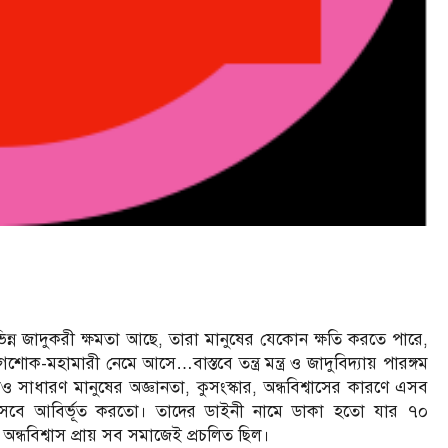
বিভিন্ন জাদুকরী ক্ষমতা আছে, তারা মানুষের যেকোন ক্ষতি করতে পারে,
োক-মহামারী নেমে আসে…বাস্তবে তন্ত্র মন্ত্র ও জাদুবিদ্যায় পারঙ্গম
সাধারণ মানুষের অজ্ঞানতা, কুসংস্কার, অন্ধবিশ্বাসের কারণে এসব
 হিসেবে আবির্ভূত করতো। তাদের ডাইনী নামে ডাকা হতো যার ৭০
অন্ধবিশ্বাস প্রায় সব সমাজেই প্রচলিত ছিল।