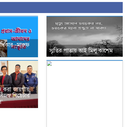
াধিকার -মারুফ
স্মৃতির পাতায় ভাই মিলু কাশেম
ন করা জায়গায়
নিজস্ব থিয়েটার
প’