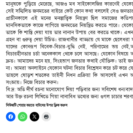
মানুষকে পুড়িয়ে মেরেছে, আজও মব সাইকোলজির কারণেই যেকোন 
সেই সম্মিলিত জনমতের বাইরে কেউ কোন কথা বললেই সেও জনতার
প্রাচীনকালে এই মনের মনস্তাত্বিক নিয়ন্ত্রণ ছিল সমাজের কতিপ
মানসিকতাকে কাজে লাগিয়ে জনমতের নিয়ন্ত্রিত করতে পারে। যেক
তাকে কি শাস্তি দেয়া যায় তার নানান উপায় বের করতে থাকে। এ
গ্রহন বা গুরুত্ব দেয়া উচিত। রাজধানীর বাড্ডায় যে মাকে ছেলেধ
যাদের কোনরূপ বিবেক-বিচার-বুদ্ধি নেই, পরিণামের ভয় নেই
বিচারহীনতার চর্চা অনেককাল থেকে চলে আসছে। যেকোন বিষয়ে আমরা
দ্রুত। আমাদের মনে হয়, সিংহভাগ জনতার কথাই যৌক্তিক। তাই জ
না। আমরা অনলাইনে যেকোন ঘটনা বিচার বিশ্লেষন করে চট করে যেকো
তাহলে ষোড়শ শতকের ডাইনী নিধন প্রক্রিয়া কি আসলেই এখন আ
সংজ্ঞায়। নিজে বিচার করুন।
বি:দ্র: অতি দীর্ঘ রচনা মনোযোগ দিয়া পড়িবার জন্য সবিশেষ ধন্যবা
আর উক্ত রচনা লিখিতে গিয়া নানাবিধ তথ্যের জন্য গুগল চাচার শরণা
নিউজটি শেয়ার করতে বাটনের উপর ক্লিক করুন