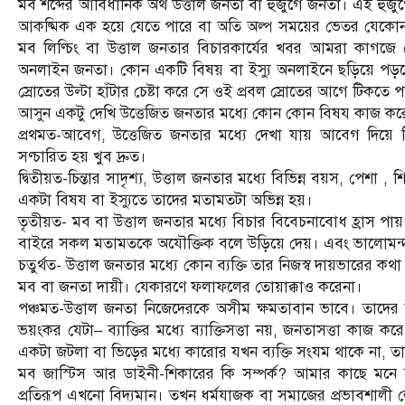
মব শব্দের আবিধানিক অর্থ উত্তাল জনতা বা হুজুগে জনতা। এই হু
আকষ্মিক এক হয়ে যেতে পারে বা অতি অল্প সময়ের ভেতর যেকোন ঘ
মব লিণ্চিং বা উত্তাল জনতার বিচারকার্যের খবর আমরা কাগজে দ
অনলাইন জনতা। কোন একটি বিষয় বা ইস্যু অনলাইনে ছড়িয়ে পড়
স্রোতের উল্টা হাঁটার চেষ্টা করে সে ওই প্রবল স্রোতের আগে টিকত
আসুন একটু দেখি উত্তেজিত জনতার মধ্যে কোন কোন বিষয কাজ কর
প্রথমত-আবেগ, উত্তেজিত জনতার মধ্যে দেখা যায় আবেগ দিয়ে 
সণ্চারিত হয় খুব দ্রুত।
দ্বিতীয়ত-চিন্তার সাদৃশ্য, উত্তাল জনতার মধ্যে বিভিন্ন বয়স, পেশা 
একটা বিষয বা ইস্যুতে তাদের মতামতটা অভিন্ন হয়।
তৃতীয়ত- মব বা উত্তাল জনতার মধ্যে বিচার বিবেচনাবোধ হ্রাস প
বাইরে সকল মতামতকে অযৌক্তিক বলে উড়িয়ে দেয়। এবং ভালোমন্দ 
চতুর্থত- উত্তাল জনতার মধ্যে কোন ব্যক্তি তার নিজস্ব দায়ভারের কথ
মব বা জনতা দায়ী। যেকারণে ফলাফলের তোয়াক্কাও করেনা।
পঞ্চমত-উত্তাল জনতা নিজেদেরকে অসীম ক্ষমতাবান ভাবে। তাদের
ভয়ংকর যেটা– ব্যাক্তির মধ্যে ব্যাক্তিসত্তা নয়, জনতাসত্তা কা
একটা জটলা বা ভিড়ের মধ্যে কারোর যখন ব্যক্তি সংযম থাকে না,
মব জাস্টিস আর ডাইনী-শিকারের কি সম্পর্ক? আমার কাছে মনে
প্রতিরূপ এখনো বিদ্যমান। তখন ধর্মযাজক বা সমাজের প্রভাবশালী