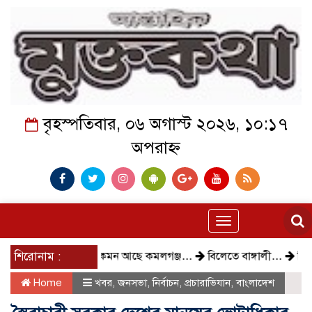
বৃহস্পতিবার, ০৬ অগাস্ট ২০২৬, ১০:১৭
অপরাহ্ন
Toggle
navigation
শিরোনাম :
কেমন আছে কমলগঞ্জ…
বিলেতে বাঙ্গালী…
বিক্ষোভ, 
Home
খবর
,
জনসভা
,
নির্বাচন
,
প্রচারাভিযান
,
বাংলাদেশ