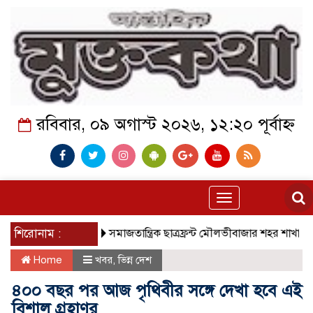
রবিবার, ০৯ অগাস্ট ২০২৬, ১২:২০ পূর্বাহ্ন
Toggle
navigation
শিরোনাম :
সমাজতান্ত্রিক ছাত্রফ্রন্ট মৌলভীবাজার শহর শাখা
কেমন আছে
Home
খবর
,
ভিন্ন দেশ
৪০০ বছর পর আজ পৃথিবীর সঙ্গে দেখা হবে এই
বিশাল গ্রহাণুর