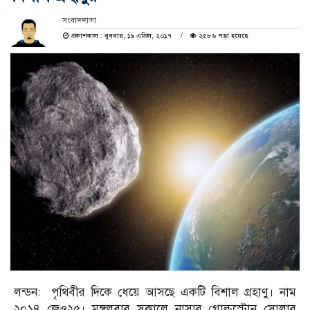
সংবাদদাতা
প্রকাশকাল : বুধবার, ১৯ এপ্রিল, ২০১৭
২৫৮৬ পড়া হয়েছে
লন্ডন: পৃথিবীর দিকে ধেয়ে আসছে একটি বিশাল গ্রহাণু। নাম
২০১৪ জেও২৫। মঙ্গলবার সকালে নাসার গোল্ডস্টোন সোলার