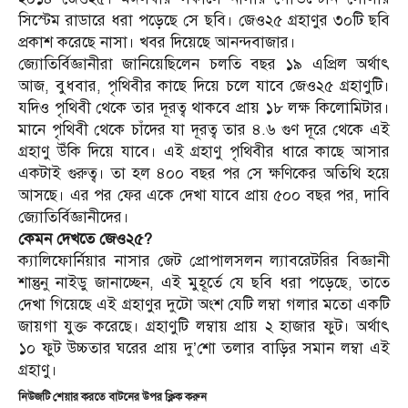
সিস্টেম রাডারে ধরা পড়েছে সে ছবি। জেও২৫ গ্রহাণুর ৩০টি ছবি
প্রকাশ করেছে নাসা। খবর দিয়েছে আনন্দবাজার।
জ্যোতির্বিজ্ঞানীরা জানিয়েছিলেন চলতি বছর ১৯ এপ্রিল অর্থাৎ
আজ, বুধবার, পৃথিবীর কাছে দিয়ে চলে যাবে জেও২৫ গ্রহাণুটি।
যদিও পৃথিবী থেকে তার দূরত্ব থাকবে প্রায় ১৮ লক্ষ কিলোমিটার।
মানে পৃথিবী থেকে চাঁদের যা দূরত্ব তার ৪.৬ গুণ দূরে থেকে এই
গ্রহাণু উঁকি দিয়ে যাবে। এই গ্রহাণু পৃথিবীর ধারে কাছে আসার
একটাই গুরুত্ব। তা হল ৪০০ বছর পর সে ক্ষণিকের অতিথি হয়ে
আসছে। এর পর ফের একে দেখা যাবে প্রায় ৫০০ বছর পর, দাবি
জ্যোতির্বিজ্ঞানীদের।
কেমন দেখতে জেও২৫?
ক্যালিফোর্নিয়ার নাসার জেট প্রোপালসলন ল্যাবরেটরির বিজ্ঞানী
শান্তুনু নাইডু জানাচ্ছেন, এই মুহূর্তে যে ছবি ধরা পড়েছে, তাতে
দেখা গিয়েছে এই গ্রহাণুর দুটো অংশ যেটি লম্বা গলার মতো একটি
জায়গা যুক্ত করেছে। গ্রহাণুটি লম্বায় প্রায় ২ হাজার ফুট। অর্থাৎ
১০ ফুট উচ্চতার ঘরের প্রায় দু’শো তলার বাড়ির সমান লম্বা এই
গ্রহাণু।
নিউজটি শেয়ার করতে বাটনের উপর ক্লিক করুন