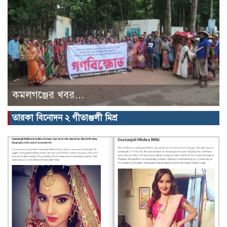
কমলগঞ্জের খবর…
তারকা বিনোদন ২ গীতাঞ্জলী মিশ্র