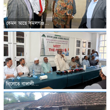
কেমন আছে কমলগঞ্জ…
বিলেতে বাঙ্গালী…