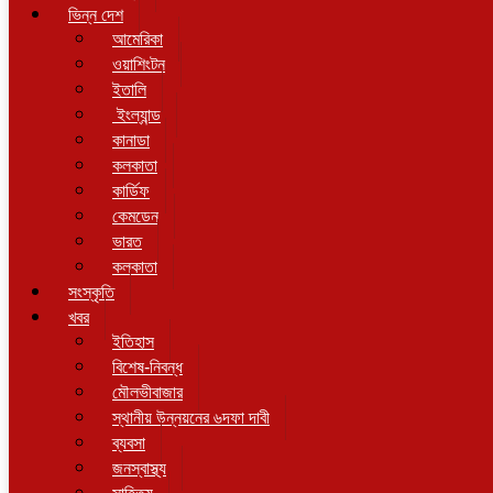
ভিন্ন দেশ
আমেরিকা
ওয়াশিংটন
ইতালি
ইংল্যান্ড
কানাডা
কলকাতা
কার্ডিফ
কেমডেন
ভারত
কলকাতা
সংস্কৃতি
খবর
ইতিহাস
বিশেষ-নিবন্ধ
মৌলভীবাজার
স্থানীয় উন্নয়নের ৬দফা দাবী
ব্যবসা
জনস্বাস্থ্য