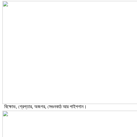
বিক্ষোভ, গ্রেপ্তার, অজগর, সেগুনকাঠ আর পাইপগান।