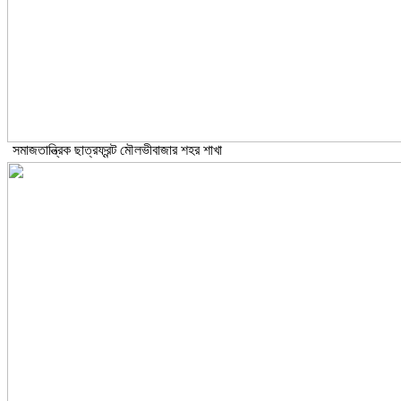
সমাজতান্ত্রিক ছাত্রফ্রন্ট মৌলভীবাজার শহর শাখা