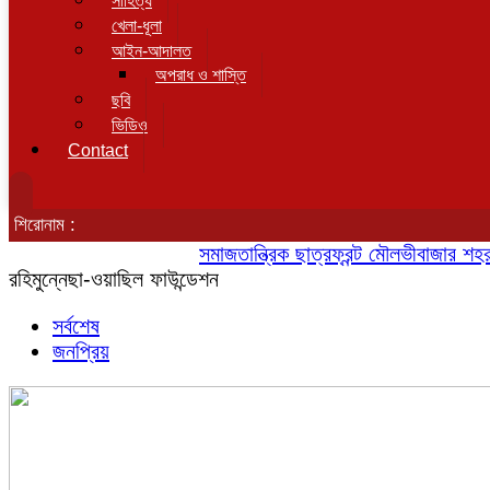
সাহিত্য
খেলা-ধূলা
আইন-আদালত
অপরাধ ‌ও শাস্তি
ছবি
ভিডি‌ও
Contact
শিরোনাম :
সমাজতান্ত্রিক ছাত্রফ্রন্ট মৌলভীবাজার শহর শাখা
রহিমুন্নেছা-‌ওয়াছিল ফাউন্ডেশন
সর্বশেষ
জনপ্রিয়