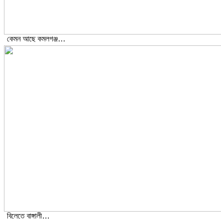
কেমন আছে কমলগঞ্জ…
বিলেতে বাঙ্গালী…