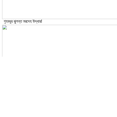
গৃহবধূর ঝুলন্ত মরদেহ উদ্ধার!
আওয়ামী লীগের এখন করনীয়…