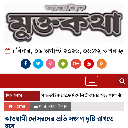
রবিবার, ০৯ অগাস্ট ২০২৬, ০৬:৫২ অপরাহ্ন
Toggle
navigation
শিরোনাম :
সমাজতান্ত্রিক ছাত্রফ্রন্ট মৌলভীবাজার শহর শাখা
কেমন আছ
Home
খবর
,
প্রচারাভিযান
আওয়ামী দোসরদের প্রতি সজাগ দৃষ্টি রাখতে
হবে