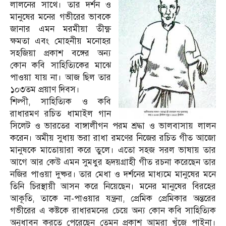
লালনের সাথে। তার দর্শন ও
মানুষের মনের গভীরের ভাবকে
জানার এমন মরমীয়া তীক্ষ্ণ
ক্ষমতা এবং মোহনীয় মনোহর
সহজিয়া প্রকাশ বঙ্গের অন্য
কোন কবি সাহিত্যিকের মাঝে
পাওয়া যায় না। আজ ছিল তার
১০৩তম প্রয়াণ দিবস।
শিল্পী, সাহিত্যিক ও কবি
রাধারমণ রচিত ধামাইল গান
সিলেট ও ভারতের বাঙ্গালীগন পরম শ্রদ্ধা ও ভালবাসায় লালন
করেন। অমীয় সুধায় ভরা রাধা রমণের নিজের রচিত গীত আজো
মানুষকে মাতোয়ারা করে তুলে। এতো সহজ সরল ভাষায় তার
আগে আর কেউ এমন সুমধুর হৃদয়গ্রাহী গীত রচনা করেছেন তার
নজির পাওয়া দুষ্কর। তার মেধা ও দর্শনের মাধ্যমে মানুষের মনে
তিনি চিরস্থায়ী আসন করে নিয়েছেন। মনের মানুষের বিরহের
আকূতি, তাকে না-পাওয়ার যন্ত্রনা, প্রেমিক প্রেমিকার অন্তরের
গভীরের এ কষ্টকে রাধারমনের চেয়ে অন্য কোন কবি সাহিত্যিক
অনুধাবন করতে পেরেছেন তেমন প্রকাশ আমরা খুঁজে পাইনা।