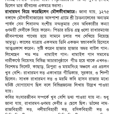
ছিলেন তার জীবনের একমাত্র ভরসা।
রাধারমণ বিয়ে করেছিলেন মৌলভীবাজারে।
জানা যায়, ১২৭৫
বঙ্গাব্দে মৌলভীবাজারের আদপাশা গ্রামে শ্রী চৈতন্যদেবের অন্যতম
পার্ষদ সেন শিবানন্দ বংশীয় নন্দকুমার সেন অধিকারীর কন্যা
গুণময়ী দেবীকে বিয়ে করেন। পিতার রচিত গ্রন্থ গুলো রাধারমণের
জীবনপথের পাথেয় হয়ে সামনে চলার পথ দেখিয়ে নিয়েছে
আমৃত্যু। কালের যাত্রায় একসময় তিনি একজন স্বভাবকবি হিসেবে
আত্মপ্রকাশ করেন। সৃষ্টি করেন হাজার হাজার অমর বাউল গান।
লিখেছেন শত শত ধামাইল গান। ধামাইল গান সমবেত
নারীকন্ঠে বিয়েসহ বিভিন্ন আচারানুষ্ঠানে গীত হয়ে থাকে এখনও।
বিশেষত সিলেট, কাছাড়, ত্রিপুরা ও ময়মসিংহ অঞ্চলে এর প্রচলন
খুব বেশি। রাধারমণ দত্ত একাধারে গীতিকার, সুরকার, ও শিল্পী
ছিলেন। সাধক রাধারমণ দত্ত ও মরমি কবি হাসন রাজার মধ্যে
ঘনিষ্ট যোগাযোগ ছিল বলে বিভিন্নজনের লিখায় উল্লেখ পাওয়া
যায়।
কবির সংসারজীবন সম্পর্কে খুব বেশি তথ্য পাওয়া যায় না। শুধু
জানা যায়, রাধারমণ-গুণময় দেবীর ৪ ছেলে ছিল। তাঁদের নাম-
রাজবিহারী দত্ত, নদীয়াবিহারী দত্ত, রসিকবিহারী দত্ত ও