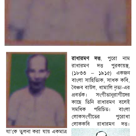
রাধারমণ দত্ত
, পুরো নাম
রাধারমণ দত্ত পুরকায়স্থ,
(১৮৩৩ – ১৯১৫) একজন
বাংলা সাহিত্যিক, সাধক কবি,
বৈঞ্চব বাউল, ধামালি নৃত্য-এর
প্রবর্তক। সংগীতানুরাগীদের
কাছে তিনি রাধারমণ বলেই
সমধিক পরিচিত। বাংলা
লোকসংগীতের পুরোধা
লোককবি রাধারমণ দত্ত।
যা’কে তুলনা করা যায় একমাত্র