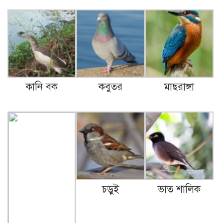
কানি বক
কবুতর
মাছরাঙ্গা
চড়ুই
ভাত শালিক