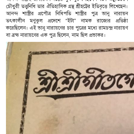
চৌধুরী তত্ত্বনিধি তার ঐতিহাসিক গ্রন্থ শ্রীহট্টের ইতিবৃত্তে লিখেছেন।
আনন্দ শাস্ত্রীর প্রপৌত্র নিধিপতি শাস্ত্রীর পুত্র ভানু নারায়ন
তৎকালীন মণুকুল প্রদেশে “ইটা” নামক রাজ্যের প্রতিষ্ঠা
করেছিলেন। এই ভানু নারায়ণের চার পুত্রের মধ্যে রামচন্দ্র নারায়ণ
বা ব্রহ্ম নারায়ণের এক পুত্র ছিলেন, নাম ছিল প্রভাকর।