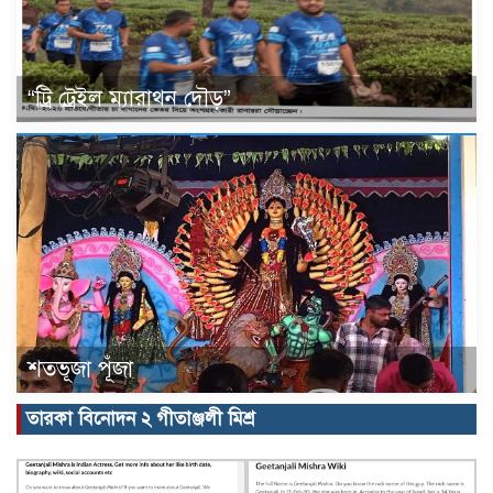
“ট্রি ট্রেইল ম্যারাথন দৌড়”
শতভূজা পূঁজা
তারকা বিনোদন ২ গীতাঞ্জলী মিশ্র