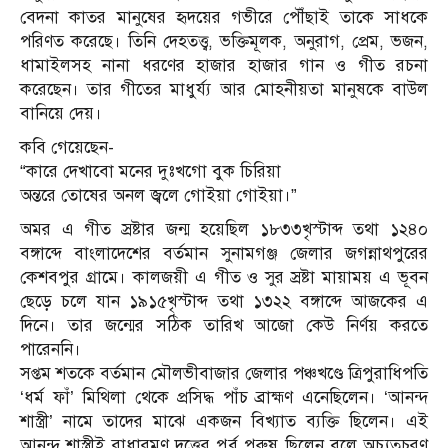
বেদনা কাতর মানুষের হৃদয়ের গভীরে পৌঁছাই তাকে সাধকে
পরিণত করেছে। তিনি দেহতত্ত্ব, ভক্তিমূলক, অনুরাগ, প্রেম, ভজন,
ধামাইলসহ নানা ধরণের হাজার হাজার গান ও গীত রচনা
করেছেন। তার গীতের মাধুর্য্য আর মোহনীয়তা মানুষকে বাউল
বানিয়ে দেয়।
কবি গেয়েছেন-
“কারে দেখাবো মনের দুঃখগো বুক চিরিয়া
অন্তরে তোষের অনল জ্বলে গোইয়া গোইয়া।”
অমর এ গীত স্রষ্টার জন্ম হয়েছিল ১৮৩৩খৃস্টাব্দ তথা ১২৪০
বঙ্গাব্দে বাংলাদেশের বর্তমান সুনামগঞ্জ জেলার জগন্নাথপুরের
কেশবপুর গ্রামে। কালজয়ী এ গীত ও সুর স্রষ্টা মায়াময় এ ভূবন
ছেড়ে চলে যান ১৯১৫খৃস্টাব্দ তথা ১৩২২ বঙ্গাব্দে আজকের এ
দিনে। তার জন্মের সঠিক তারিখ আজো কেউ নির্ণয় করতে
পারেননি।
সপ্তম শতকে বর্তমান মৌলভীবাজার জেলার পঞ্চখণ্ডে ত্রিপুরাধিপতি
‘ধর্ম ফাঁ’ মিথিলা থেকে প্রসিদ্ধ পাঁচ ব্রাহ্মণ এনেছিলেন। ‘আনন্দ
শাস্ত্রী’ নামে তাদের মাঝে একজন বিখ্যাত ব্যক্তি ছিলেন। এই
আনন্দ শাস্ত্রীই রাধারমণ দত্তের পুর্ব পুরুষ ছিলেন বলে অচ্যুতচরণ