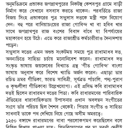
অনুমতিক্রমে প্রভাকর জগন্নাথপুরের নিকটস্থ কেশবপুর গ্রামে বাড়ী
নির্মাণ করে সেখানে বসবাস করতে থাকেন। পরবর্তিতে রাজা
বিজয় সিংহ প্রভাকরের পুত্র সম্ভুদাস দত্তকে মন্ত্রী পদে নিয়োগ
দেন। বহু পরে বানিয়াচংয়ের রাজা গোবিন্দ খা বা হবিব খার
সাথে জগন্নাথপুর রাজ বংশের বিবাদ বাঁধে যা বিপর্য্যয়ের
মহাকারণ হয়ে উঠে। এতে করে রাজাশ্রীত কর্মচারীরাও দৈন্যদশায়
পড়েন।
সম্ভুদাস দত্তের এমন অশুভ সংকটময় সময়ে পুত্র রাধামাধব দত্ত,
অনন্যচিত্তে সাহিত্য চর্চায় মনোনিবেশ করেন। রাধামাধব দত্ত
সংস্কৃত ভাষায় জয়দেবের বিখ্যাত গ্রন্থ ‘গীত গোবিন্দ’ বাংলা
ভাষায় অনুবাদ করে বিশেষ খ্যাতি অর্জন করেন। এছাড়া তার
রচিত ভ্রমর গীতিকা, ভারত সাবিত্রী, সূর্যব্রত পাঁচালি, পদ্ম-পুরাণ
ও কৃষ্ণলীলা গীতিকাব্য উল্লেখযোগ্য। এই প্রসিদ্ধ কবি রাধামাধব
দত্তই ছিলেন রাধারমণ দত্তের পিতা। কবি রাধারমণের পারিবারিক
ঐতিহ্যের ধারাবাহিকতায় উপাসনার প্রধান অবলম্বন সংগীতের
সংগে তাঁর পরিচয় ছিল শৈশব থেকেই। পিতার সংগীত ও সাহিত্য
সাধনাই তাকে পথ দেখিয়ে নিয়ে গেছে অসীম অমরত্বে।
১২৫০ বঙ্গাব্দে রাধারমণের বাবা পরলোকগমণ করেছিলেন বলে
বিভিন্ন লিখায় পাওয়া যায়। পিতৃবিয়োগের পর মা সুবর্ণা দেবীই