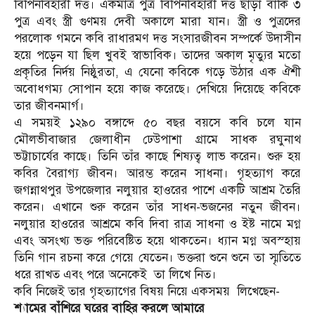
বিপিনবিহারী দত্ত। একমাত্র পুত্র বিপিনবিহারী দত্ত ছাড়া বাকি ৩
পুত্র এবং স্ত্রী গুণময় দেবী অকালে মারা যান। স্ত্রী ও পুত্রদের
পরলোক গমনে কবি রাধারমণ দত্ত সংসারজীবন সম্পর্কে উদাসীন
হয়ে পড়েন যা ছিল খুবই স্বাভাবিক। তাদের অকাল মৃত্যুর মতো
প্রকৃতির নির্দয় নিষ্ঠুরতা, এ যেনো কবিকে গড়ে উঠার এক ঐশী
অবোধগম্য সোপান হয়ে কাজ করেছে। দেখিয়ে দিয়েছে কবিকে
তার জীবনমার্গ।
এ সময়ই ১২৯০ বঙ্গাব্দে ৫০ বছর বয়সে কবি চলে যান
মৌলভীবাজার জেলাধীন ঢেউপাশা গ্রামে সাধক রঘুনাথ
ভট্টাচার্যের কাছে। তিনি তাঁর কাছে শিষ্যত্ব লাভ করেন। শুরু হয়
কবির বৈরাগ্য জীবন। আরম্ভ করেন সাধনা। গৃহত্যাগ করে
জগন্নাথপুর উপজেলার নলুয়ার হাওরের পাশে একটি আশ্রম তৈরি
করেন। এখানে শুরু করেন তাঁর সাধন-ভজনের নতুন জীবন।
নলুয়ার হাওরের আশ্রমে কবি দিবা রাত্র সাধনা ও ইষ্ট নামে মগ্ন
এবং অসংখ্য ভক্ত পরিবেষ্টিত হয়ে থাকতেন। ধ্যান মগ্ন অবস্হায়
তিনি গান রচনা করে গেয়ে যেতেন। ভক্তরা শুনে শুনে তা স্মৃতিতে
ধরে রাখত এবং পরে অনেকেই তা লিখে নিত।
কবি নিজেই তার গৃহত্যাগের বিষয় নিয়ে একসময় লিখেছেন-
শ্যামের বাঁশিরে ঘরের বাহির করলে আমারে