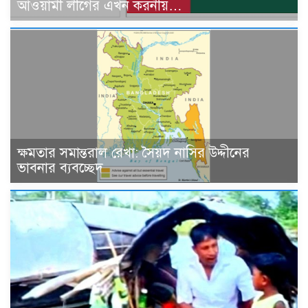
আওয়ামী লীগের এখন করনীয়…
ক্ষমতার সমান্তরাল রেখা: সৈয়দ নাসির উদ্দীনের
ভাবনার ব্যবচ্ছেদ