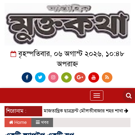
বৃহস্পতিবার, ০৬ অগাস্ট ২০২৬, ১০:৪৮
অপরাহ্ন
Toggle
navigation
শিরোনাম :
সমাজতান্ত্রিক ছাত্রফ্রন্ট মৌলভীবাজার শহর শাখা
কেমন আছ
Home
খবর