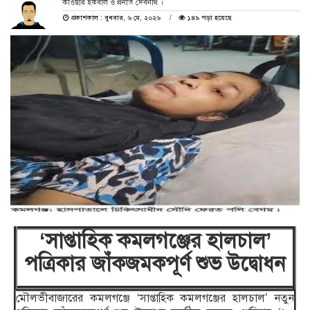
কাওছার ইকবাল ও প্রনীত দেবনাথ ।
প্রকাশকাল : বুধবার, ৬ মে, ২০২৬
১৪৯ পড়া হয়েছে
‘সাপ্তাহিক কমলগঞ্জের হালচাল’
পত্রিকার জাঁকজমকপূর্ণ শুভ উদ্বোধন
মৌলভীবাজারের কমলগঞ্জে ‘সাপ্তাহিক কমলগঞ্জের হালচাল’ নতুন