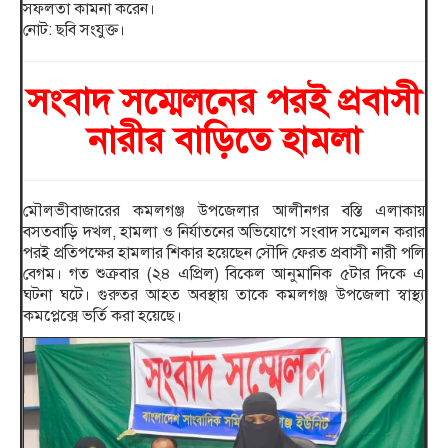
সফলতা কামনা করেন।
নোট: ছবি সংযুক্ত।
সংবাদ সম্মেলনের পরই প্রবাসী
নারীর বাড়িতে হামলা
মৌলভীবাজারের কমলগঞ্জ উপজেলার আলীনগর বস্তি এলাকায়
বসতবাড়ি দখল, হামলা ও নির্যাতনের অভিযোগে সংবাদ সম্মেলন করার
পরই প্রতিপক্ষের হামলার শিকার হয়েছেন সৌদি ফেরত প্রবাসী নারী পলি
বেগম। গত শুক্রবার (২৪ এপ্রিল) বিকেল আনুমানিক ৫টার দিকে এ
ঘটনা ঘটে। গুরুতর আহত অবস্থায় তাকে কমলগঞ্জ উপজেলা স্বাস্থ্য
কমপ্লেক্সে ভর্তি করা হয়েছে।