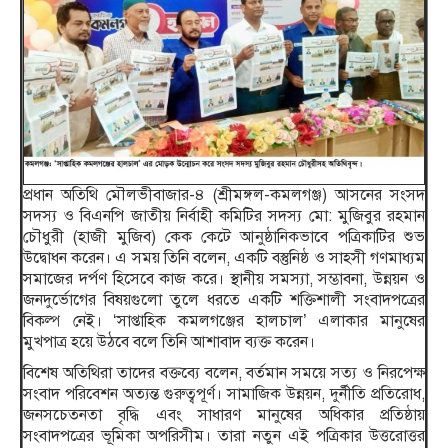
প্রধান অতিথি মৌলভীবাজার-৪ (শ্রীমঙ্গল-কমলগঞ্জ) আসনের সংসদ
সদস্য ও বিএনপি জাতীয় নির্বাহী কমিটির সদস্য মো: মুজিবুর রহমান
চৌধুরী (হাজী মুজিব) কেক কেটে আনুষ্ঠানিকভাবে পত্রিকাটির শুভ
উদ্বোধন করেন। এ সময় তিনি বলেন, একটি বস্তুনিষ্ঠ ও সাহসী গণমাধ্যম
সমাজের দর্পণ হিসেবে কাজ করে। স্থানীয় সমস্যা, সম্ভাবনা, উন্নয়ন ও
জনদুর্ভোগের বিষয়গুলো তুলে ধরতে একটি শক্তিশালী সংবাদপত্রের
বিকল্প নেই। ‘সাপ্তাহিক কমলগঞ্জের হালচাল’ এলাকার মানুষের
মুখপাত্র হয়ে উঠবে বলে তিনি আশাবাদ ব্যক্ত করেন।
বিশেষ অতিথিরা তাদের বক্তব্যে বলেন, বর্তমান সময়ে সত্য ও নিরপেক্ষ
সংবাদ পরিবেশন অত্যন্ত গুরুত্বপূর্ণ। সামাজিক উন্নয়ন, দুর্নীতি প্রতিরোধ,
জনসচেতনতা বৃদ্ধি এবং সাধারণ মানুষের অধিকার প্রতিষ্ঠায়
সংবাদপত্রের ভূমিকা অপরিসীম। তারা নতুন এই পত্রিকার উত্তরোত্তর