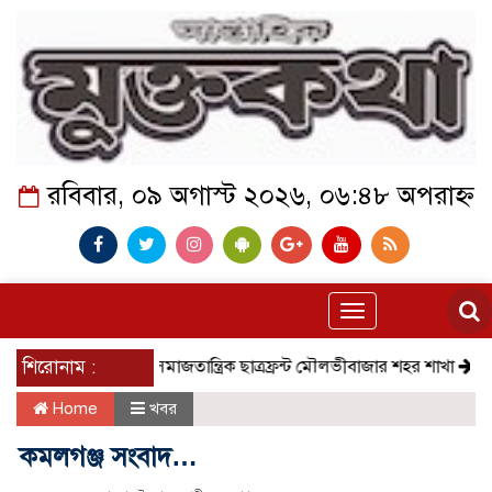
রবিবার, ০৯ অগাস্ট ২০২৬, ০৬:৪৮ অপরাহ্ন
Toggle
navigation
শিরোনাম :
সমাজতান্ত্রিক ছাত্রফ্রন্ট মৌলভীবাজার শহর শাখা
কেমন আছে 
Home
খবর
কমলগঞ্জ সংবাদ…