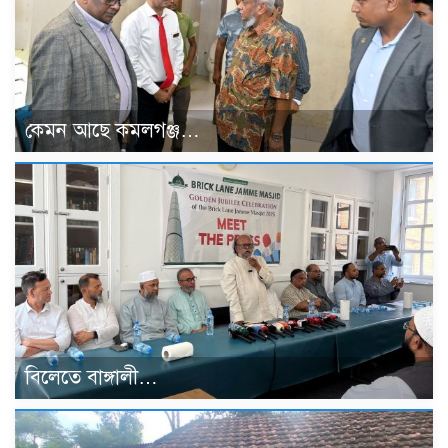
কেমন আছে কমলগঞ্জ…
বিলেতে বাঙ্গালী…