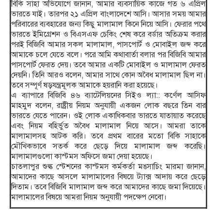
বিকি সাহা অভিযোগে জানান, আমার ব্যবসায়িক কাজে গত ৬ এপ্রিল
ভারতে যাই। তারপর ২১ এপ্রিল বাংলাদেশে আসি। আসার সময় আমার
পরিবারের ব্যবহারের জন্য কিছু মালামাল কিনে নিয়ে আসি। ফেরার পথে
ভারতে ইমিগ্রেশন ও বিএসএফ চেকিং শেষ করে বর্ডার অতিক্রম করার
পরই বিজিবি আমার সকল মালামাল, পাসপোর্ট ও মোবাইল জব্দ করে
আমাকে চলে যেতে বলে। পরে আমি কথাবার্তা বলার পর বিজিবি আমার
পাসপোর্ট ফেরত দেয়। তবে আমার একটি মোবাইল ও মালামাল ফেরত
দেয়নি। তিনি আরও বলেন, আমার সাথে কোন অবৈধ মালামাল ছিল না।
তবে সম্পূর্ণ ষড়যন্ত্রমূলক আমাকে হয়রানি করা হয়েছে।
এ ব্যাপারে বিজিবি ৪৬ ব্যাটেলিয়নের সিইও ল্যা:: কর্ণেল আসিফ
মাহমুদ বলেন, রাষ্ট্রীয় নিয়ম অনুযায়ী একজন লোক বছরে তিন বার
ভারতে যেতে পারেন। ওই লোক একাধিকবার ভারতে যাতায়াত করেছে
এবং নিয়ম বহির্ভুত অবৈধ মালামাল নিয়ে আসে। আমরা তাকে
মালামালসহ আটক করি। তবে প্রথম বারের মতো বিকি সাহাকে
মৌখিকভাবে সতর্ক করে ছেড়ে দিয়ে মালামাল জব্দ করেছি।
মালামালগুলো কাস্টমস অফিসে জমা দেয়া হয়েছে।
চাতলাপুর শুল্ক স্টেশনের কাস্টমস কর্মকর্তা মঙসাচিং মারমা জানান,
আমাদের কাছে আসলে মালামালের বিষয়ে ট্যাক্স আদায় করে ছেড়ে
দিতাম। তবে বিজিবি মালামাল জব্দ করে আমাদের কাছে জমা দিয়েছে।
মালামালের বিষয়ে আমরা নিয়ম অনুযায়ী পদক্ষেপ নেবো।