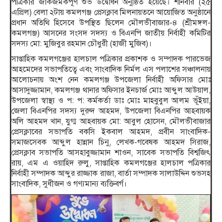
পত্রিকার জাঁকজমকপূর্ণ শুভ উদ্বোধন অনুষ্ঠিত হয়েছে। শনিবার (২৫
এপ্রিল) বেলা ২টায় কমলগঞ্জ প্রেসক্লাব মিলনায়তনে আয়োজিত অনুষ্ঠানে
প্রধান অতিথি হিসেবে উপস্থিত ছিলেন মৌলভীবাজার-৪ (শ্রীমঙ্গল-
কমলগঞ্জ) আসনের সংসদ সদস্য ও বিএনপি জাতীয় নির্বাহী কমিটির
সদস্য মো: মুজিবুর রহমান চৌধুরী (হাজী মুজিব)।
সাপ্তাহিক কমলগঞ্জের হালচাল পত্রিকার প্রকাশক ও সম্পাদক পারভেজ
আহমেদের সভাপতিত্বে এবং সাংবাদিক নির্মল এস পলাশের সঞ্চালনায়
আলোচনায় অংশ নেন কমলগঞ্জ উপজেলা নির্বাহী অফিসার মোঃ
আসাদুজ্জামান, কমলগঞ্জ থানার অফিসার ইনচার্জ মোঃ আব্দুল আউয়াল,
উপজেলা স্বাস্থ্য ও প: প: কর্মকর্তা ডাঃ মোঃ মাহবুবুল আলম ভূঁইয়া,
জেলা বিএনপির সদস্য দুরুদ আহমদ, উপজেলা বিএনপির আহবায়ক
অলি আহমদ খান, যুগ্ম আহবায়ক মো: আবুল হোসেন, মৌলভীবাজার
প্রেসক্লাবের সভাপতি বকসি ইকবাল আহমদ, প্রবীন সাংবাদিক-
সমাজসেবক আব্দুল হান্নান চিনু, লেখক-গবেষক আহমদ সিরাজ,
প্রেসক্লাব সভাপতি আসহাবুজ্জামান শাওন, সাবেক সভাপতি বিশ্বজিৎ
রায়, এম এ ওয়াহিদ রুলু, সাপ্তাহিক কমলগঞ্জের হালচাল পত্রিকার
নির্বাহী সম্পাদক আব্দুর রাজ্জাক রাজা, বার্তা সম্পাদক সালাউদ্দিন শুভসহ
সাংবাদিক, সুধীজন ও গণ্যমান্য ব্যক্তিবর্গ।