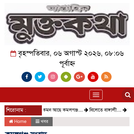
বৃহস্পতিবার, ০৬ অগাস্ট ২০২৬, ০৮:০৬
পূর্বাহ্ন
Toggle
navigation
শিরোনাম :
কেমন আছে কমলগঞ্জ…
বিলেতে বাঙ্গালী…
বিক্ষোভ,
Home
খবর