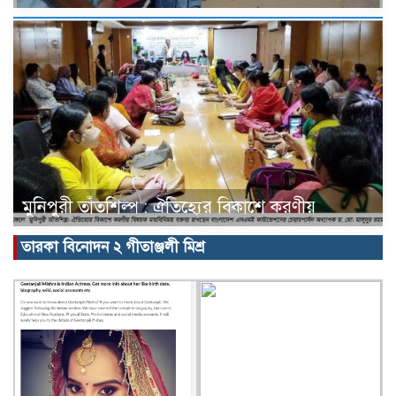
মুনিপুরী তাঁতশিল্প : ঐতিহ্যের বিকাশে করণীয়
তারকা বিনোদন ২ গীতাঞ্জলী মিশ্র