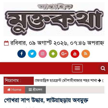
রবিবার, ০৯ অগাস্ট ২০২৬, ০৭:৪৬ অপরাহ্ন
Toggle
navigation
শিরোনাম :
সমাজতান্ত্রিক ছাত্রফ্রন্ট মৌলভীবাজার শহর শাখা
কেমন আছে ক
Home
শ্রীমঙ্গল
গোখরা সাপ উদ্ধার, লাউয়াছড়ায় অবমুক্ত