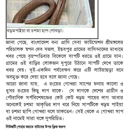
খড়মপাইয়া বা চশমা ছাপ গোখড়া।
জানা গেছে, বাংলাদেশ বন্য প্রাণি সেবা ফাউন্ডেশন শ্রীমঙ্গলের
পরিচালক স্বপন দেব সজল, ইছবপুর গ্রামের বাসিন্দাদের মাধ্যমে
খবর পেয়ে বৃহস্পতিবার বিকেলে সাপটি ধরতে ওই গ্রামে যান।
গ্রামের ওই বাড়ির লোকজন দুপুরে উঠানে সাপটি দেখে তাকে
খবর দেয়। দুই-একদিন পর্যবেক্ষণ করে এটি লাউয়াছড়া বনে
অবমুক্ত করে দেয়া হবে বলে জানা গেছে।
আরো জানা যায়, এ রংয়ের গোখরা সাপের ফনায় কালো ও
ধুসর রংয়ের কিছু দাগ থাকে। সে দাগকে দেশের প্রাচীন ও
পৌরাণিক সর্পবিশেষজ্ঞের কেউ কেউ খড়ম পায়ের দাগ আবার
অনেকেই চশমা আকৃতির দাগ ধরে নিয়ে সাপটিকে খড়ম পাইয়া
বা চশমা ছাপি গোখরা বলে ডাকতেন। সেই থেকে এ গোখরা সাপ
ওই নামেই সারা বঙ্গে সুপরিচিত।
নিউজটি শেয়ার করতে বাটনের উপর ক্লিক করুন