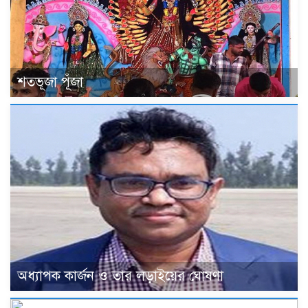
শতভূজা পূঁজা
অধ্যাপক কার্জন ও তার লড়াইয়ের ঘোষণা