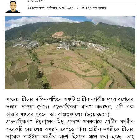
সংবাদদাতা
প্রকাশকাল : শনিবার, ৬ মে, ২০১৭
৫৩৪ পড়া হয়েছে
লন্ডন: চীনের দক্ষিন-পশ্চিমে একটি প্রাচীন নগরীর ধ্বংসাবশেষের
সন্ধান পাওয়া গেছে। প্রত্নতাত্তিকরা ধারণা করছেন, এটি এক
হাজার বছরের পুরনো তাং রাজত্বকালের (৬১৮-৯০৭)।
প্রত্নতাত্ত্বিকগণ ইয়ুনানের মিদু প্রদেশে খননকালে প্রাচীন নগরীর
কয়েকটি দেয়ালের অবস্থান দেখতে পান। প্রাচীন নগরীকে চীনের
সাবেক বাইইয়া নগরীর অংশ হিসাবে মনে করা হচ্ছে। তাং