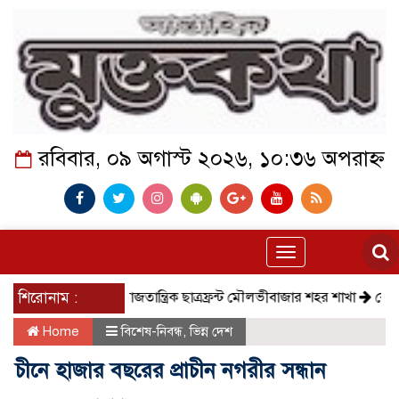
রবিবার, ০৯ অগাস্ট ২০২৬, ১০:৩৬ অপরাহ্ন
Toggle
navigation
শিরোনাম :
সমাজতান্ত্রিক ছাত্রফ্রন্ট মৌলভীবাজার শহর শাখা
কেমন আছে 
Home
বিশেষ-নিবন্ধ
,
ভিন্ন দেশ
চীনে হাজার বছরের প্রাচীন নগরীর সন্ধান