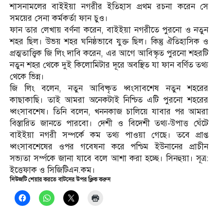
শাসনামলের বাইইয়া নগরীর ইতিহাস প্রথম রচনা করেন সে
সময়ের সেনা কর্মকর্তা ফান চুও।
ফান তার লেখায় বর্ণনা করেন, বাইইয়া নগরীতে পুরনো ও নতুন
শহর ছিল। উভয় শহর ঘনিষ্ঠভাবে যুক্ত ছিল। কিন্তু ঐতিহাসিক ও
প্রত্মতাত্ত্বিক জি লিং দাবি করেন, এর আগে আবিস্কৃত পুরনো শহরটি
নতুন শহর থেকে দুই কিলোমিটার দূরে অবস্থিত যা ফান বর্ণিত তথ্য
থেকে ভিন্ন।
জি লিং বলেন, নতুন আবিষ্কৃত ধ্বংসাবশেষ নতুন শহরের
কাছাকাছি। তাই আমরা অনেকটাই নিশ্চিত এটি পুরনো শহরের
ধ্বংসাবশেষ। তিনি বলেন, খননকাজ চালিয়ে যাবার পর আমরা
বিস্তারিত জানতে পারবো। দেশী ও বিদেশী তথ্য-উপাত্ত ঘেঁটে
বাইইয়া নগরী সম্পর্কে কম তথ্য পাওয়া গেছে। তবে প্রাপ্ত
ধ্বংসাবশেষের ওপর গবেষনা করে পশ্চিম ইউনানের প্রাচীন
সভ্যতা সর্ম্পকে জানা যাবে বলে আশা করা হচ্ছে। সিনহুয়া। সূত্র:
ইত্তেফাক ও সিজিটিএন.কম।
নিউজটি শেয়ার করতে বাটনের উপর ক্লিক করুন