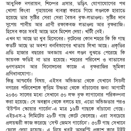
আধুনিক নগরায়ন, শিল্পের প্রসার, তড়িৎ যোগাযোগের পথ
খোলা কিংবা গৃহায়নের ব্যবস্থা করতে গিয়ে লণ্ডনকে হারাতে
হয়েছে তার সৃষ্টির সেরা সেরা বৈভব বৃক্ষ-লতাগুল্ম। সৃষ্টির দান
সুপেয় পানীয় আর প্রাণী রক্ষাকবজ লতাগুল্ম আর বৃক্ষরাজি।
হিসেব করে সবই আছে তবে মিশেল দেয়া। খাঁটী নেই।
এখন যা আছে তা খুব হিসেবের। বৃটেনের কোন শহরে কি কি গাছ
কতটি আছে তা অবশ্য বনবিভাগের খাতায় লিখা আছে। প্রকৃতির
প্রতি হাজার বছরের অবজ্ঞায় এখন লণ্ডন বুঝতে পেরেছে কি
ভায়নক ক্ষতিই না তার হয়েছে। শহরের পরিবেশ ও বাতাসের
গুণগতমান আর বিনোদনের কাজে এ বৃক্ষরাজির ভূমিকা
প্রণিধানযোগ্য।
কিন্তু আশ্চর্যের বিষয়, এইসব অভিজ্ঞতা থেকে যেখানে সিডনী
নগরের পরিবেশকে কৃত্তিম উষ্ণতা থেকে বাঁচানোর জন্য আগামী
২০৩০ সালের মধ্যে সেখানে ৫০ লক্ষ বৃক্ষ লাগানোর পরিকল্পনা
করা হয়েছে। সে অবস্থান থেকে বলতে হয়, এতো অভিজ্ঞতার পরও
‘ইউস্টন স্কোয়ার গার্ডেন’-এ মাত্র ১৬টি গাছকে বাঁচানো গেছে।
এইচএস-২ লিমিটেড ২৮টি গাছ কেটে ফেলেছে। এরা সবচেয়ে
প্রলয়ঙ্করী কাজ করেছে ‘সেন্ট জেমস গার্ডেনে’। ৫০টি গাছ সেখানে
ফেলে দেয়া হয়েছে। এ নিয়ে খুবই অসন্তুস্টি প্রকাশ করে টুইট