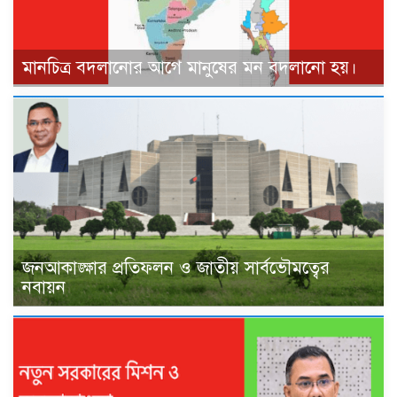
মানচিত্র বদলানোর আগে মানুষের মন বদলানো হয়।
জনআকাঙ্ক্ষার প্রতিফলন ও জাতীয় সার্বভৌমত্বের
নবায়ন