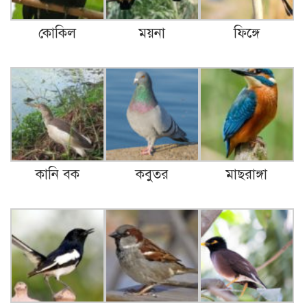
কোকিল
ময়না
ফিঙ্গে
কানি বক
কবুতর
মাছরাঙ্গা