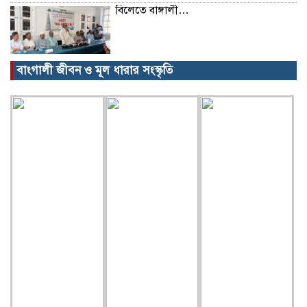
বিলেতে বাঙ্গালী…
বাংগালী জীবন ও মূল ধারার সংস্কৃতি
বিক্ষোভ, গ্রেপ্তার, অজগর, সেগুনকাঠ আর
পাইপগান।
প্রধানমন্ত্রীর কার্যালয় থেকে সহায়তা
কমলগঞ্জের খবর…
গৃহবধূর ঝুলন্ত মরদেহ উদ্ধার!