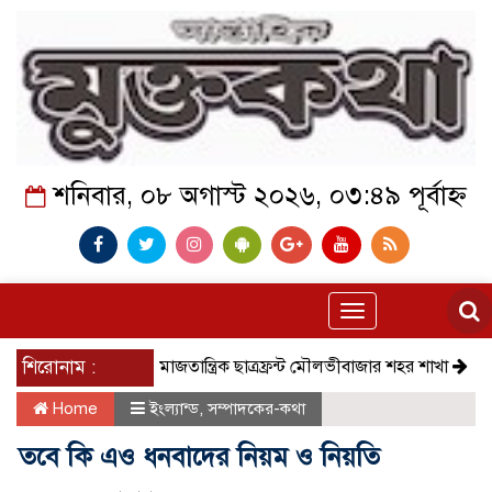
শনিবার, ০৮ অগাস্ট ২০২৬, ০৩:৪৯ পূর্বাহ্ন
Toggle
navigation
শিরোনাম :
সমাজতান্ত্রিক ছাত্রফ্রন্ট মৌলভীবাজার শহর শাখা
কেমন আছে কমল
Home
ইংল্যান্ড
,
সম্পাদকের-কথা
তবে কি এ‌ও ধনবাদের নিয়ম ও নিয়তি