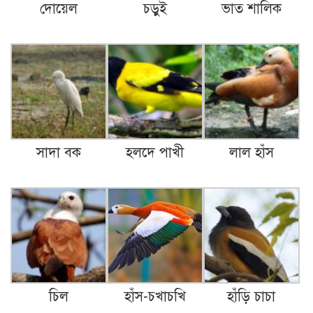
দোয়েল
চড়ুই
ভাত শালিক
সাদা বক
হলদে পাখী
লাল হাঁস
চিল
হাঁস-চখাচখি
হাঁড়ি চাচা