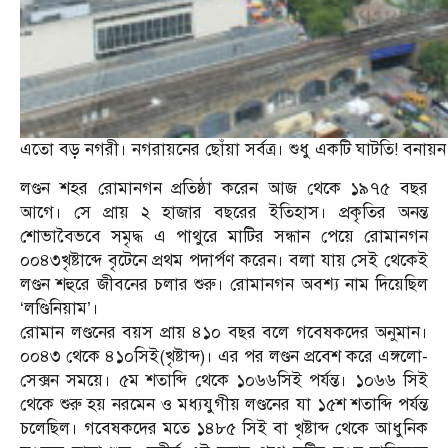
এতো বড় নগরী। নগরায়নের ছোঁয়া সর্বত্র। শুধু একটি ঘাটতি! বনায
লণ্ডন শহর রোমানগন প্রতিষ্ঠা করেন আজ থেকে ১৯৭৫ বছর
আগে। সে প্রায় ২ হাজার বছরের ইতিহাস। প্রকৃতির অনন্ত
শোভাবৈভবে সমৃদ্ধ এ পাথুরে মাটির সন্ধান পেয়ে রোমানগন
০০৪৩খৃষ্টাব্দে বৃটেনে প্রথম পদার্পণ করেন। বলা যায় সেই থেকেই
লণ্ডন শহুরে জীবনের চলার শুরু। রোমানগন অবশ্য নাম দিয়েছিল
‘লণ্ডিনিয়াম’।
রোমান লণ্ডনের বয়স প্রায় ৪১০ বছর বলে গবেষকদের অনুমান।
০০৪৩ থেকে ৪১০সিই(খৃষ্টাব্দ)। এর পর লণ্ডন প্রবেশ করে এঙ্গলো-
সেক্সন সময়ে। ৫ম শতাব্দি থেকে ১০৬৬সিই পর্যন্ত। ১০৬৬ সিই
থেকে শুরু হয় নরমেন ও মধ্যযুগীয় লণ্ডনের যা ১৫শ শতাব্দি পর্যন্ত
চলেছিল। গবেষকদের মতে ১৪৮৫ সিই বা খৃষ্টাব্দ থেকে আধুনিক