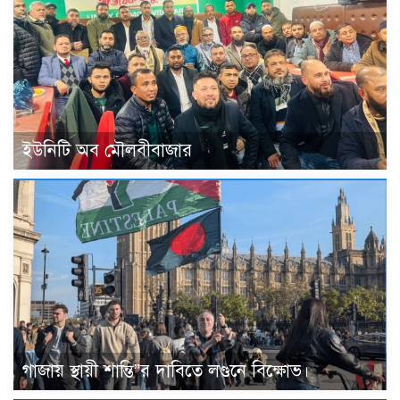
ইউনিটি অব মৌলবীবাজার
গাজায় স্থায়ী শান্তি”র দাবিতে লণ্ডনে বিক্ষোভ।