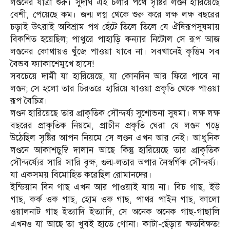
লণ্ডনের যাত্রা শুরু। সুদীর্ঘ এই চলার পথে সৃষ্টির লণ্ডন হারিয়েছে
বেশী, পেয়েছে কম। জন্ম লগ্ন থেকে শুরু করে লক্ষ লক্ষ বছরের
চড়াই উৎরাই অবিশ্রাম পথ হেঁটে তিলে তিলে যে ঐষিরূপসুষমায়
বিকশিত হয়েছিল; পাথুরে পাহাড়ি কন্যার নিটোল সে রূপ আজ
লণ্ডনের কোথায়ও খুঁজে পাওয়া যাবে না। সবখানেই কৃত্তিম সব
বৈভব ফ্যাকাশেমুখে হাসে!
সবচেয়ে দামী যা হারিয়েছে, যা কোনদিন আর ফিরে পাবে না
লণ্ডন; সে হলো তার চিরতরে হারিয়ে যাওয়া প্রকৃতি থেকে পাওয়া
রূপ বৈচিত্র।
লণ্ডন হারিয়েছে তার প্রাকৃতিক সৌন্দর্য্য সুশোভনা সুষমা। লক্ষ লক্ষ
বছরের প্রাকৃতিক নিয়মে, প্রাচীন প্রকৃতি ঘেরা যে লণ্ডন গড়ে
উঠেছিল সৃষ্টির আপন নিয়মে সে লণ্ডন এখন আর নেই। আধুনিক
লণ্ডনে আকাশচুম্বি দালান আছে কিন্তু হারিয়েছে তার প্রাকৃতিক
সৌন্দর্য্যের সারি সারি বৃক্ষ, গুল্ম-লতার অপার নৈস্বর্গিক সৌন্দর্য্য।
যা একসময় বিমোহিত করেছিল রোমানদের।
ইন্ডিয়ান বিন গাছ এখন আর পাওয়াই যায় না। বিচ গাছ, ইউ
গাছ, কর্ক ওক গাছ, হোম ওক গাছ, পাথর পাইন গাছ, কালো
ওয়ালনাট গাছ ইত্যাদি ইত্যাদি, সে অনেক অনেক গাছ-গাছালি
এখনও যা আছে তা খুবই হাতে গোনা। কাটা-ছেঁড়ায় ক্ষতবিক্ষত!