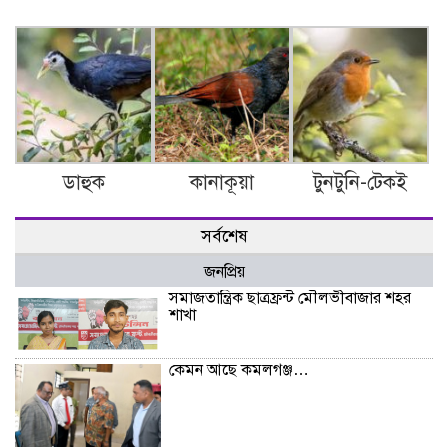
ডাহুক
কানাকূয়া
টুনটুনি-টেকই
সর্বশেষ
জনপ্রিয়
সমাজতান্ত্রিক ছাত্রফ্রন্ট মৌলভীবাজার শহর
শাখা
কেমন আছে কমলগঞ্জ…