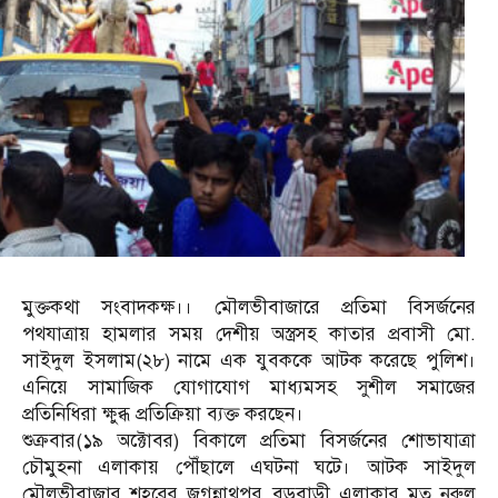
মুক্তকথা সংবাদকক্ষ।। মৌলভীবাজারে প্রতিমা বিসর্জনের
পথযাত্রায় হামলার সময় দেশীয় অস্ত্রসহ কাতার প্রবাসী মো.
সাইদুল ইসলাম(২৮) নামে এক যুবককে আটক করেছে পুলিশ।
এনিয়ে সামাজিক যোগাযোগ মাধ্যমসহ সুশীল সমাজের
প্রতিনিধিরা ক্ষুব্ধ প্রতিক্রিয়া ব্যক্ত করছেন।
শুক্রবার(১৯ অক্টোবর) বিকালে প্রতিমা বিসর্জনের শোভাযাত্রা
চৌমুহনা এলাকায় পৌঁছালে এঘটনা ঘটে। আটক সাইদুল
মৌলভীবাজার শহরের জগন্নাথপুর বড়বাড়ী এলাকার মৃত নুরুল