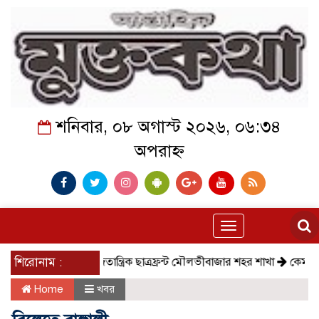
শনিবার, ০৮ অগাস্ট ২০২৬, ০৬:৩৪
অপরাহ্ন
Toggle
navigation
শিরোনাম :
সমাজতান্ত্রিক ছাত্রফ্রন্ট মৌলভীবাজার শহর শাখা
কেমন আছে ক
Home
খবর