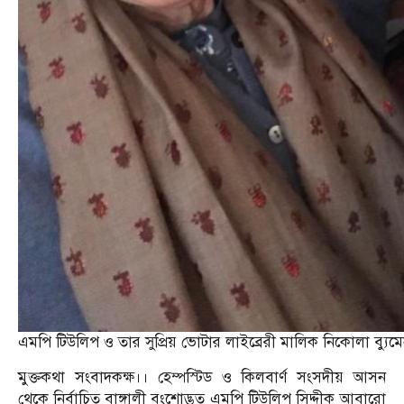
এমপি টিউলিপ ও তার সুপ্রিয় ভোটার লাইব্রেরী মালিক নিকোলা ব্যুম
মুক্তকথা সংবাদকক্ষ।। হেম্পস্টিড ও কিলবার্ণ সংসদীয় আসন
থেকে নির্বাচিত বাঙ্গালী বংশোদ্ভুত এমপি টিউলিপ সিদ্দীক আবারো