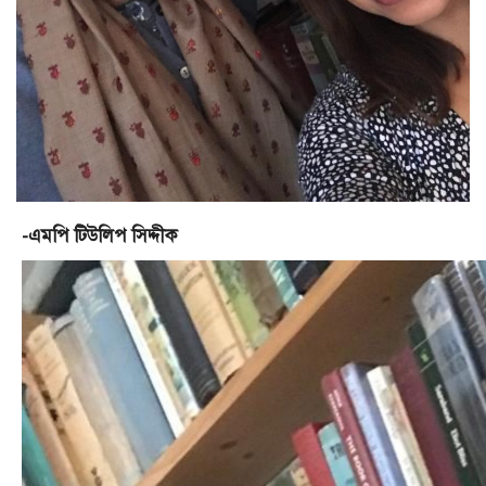
-এমপি টিউলিপ সিদ্দীক