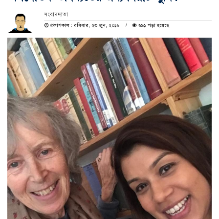
সংবাদদাতা
প্রকাশকাল : রবিবার, ২৩ জুন, ২০১৯
৬৯১ পড়া হয়েছে