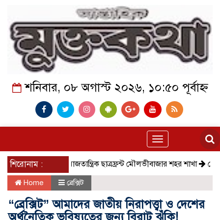
শনিবার, ০৮ অগাস্ট ২০২৬, ১০:৫০ পূর্বাহ্ন
Toggle
navigation
শিরোনাম :
সমাজতান্ত্রিক ছাত্রফ্রন্ট মৌলভীবাজার শহর শাখা
কেমন আছে কমল
Home
ব্রেক্সিট
“ব্রেক্সিট” আমাদের জাতীয় নিরাপত্ত্বা ও দেশের
অর্থনৈতিক ভবিষ্যতের জন্য বিরাট ঝুঁকি!