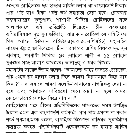
প্রত্যেক রোহিঙ্গাকে ছয় হাজার মার্কিন ডলার বা বাংলাদেশি টাকায়
প্রায় পাঁচ লাখ টাকা পর্যন্ত অর্থ সহায়তা দেয়া হবে। রোববার
কক্সবাজারের কুতুপালং শরণার্থী শিবিরে রোহিঙ্গাদের সঙ্গে
আলাপকালে এই প্রতিশ্রুতি দিয়েছেন চীন সরকারের
এশিয়াবিষয়ক দূত সুন গুঝিয়াং। আরাকান রোহিঙ্গা সোসাইটি ফর
পিস অ্যান্ড হিউম্যান রাইটসের(এআরএসপিএইচ) মহাসচিব
সায়েদ উল্লাহ জানিয়েছেন, চীন সরকারের এশিয়াবিষয়ক দূত সুন
গুঝিয়াং, শরণার্থী শিবিরে ১৪ রোহিঙ্গা নারী ও ১৫ রোহিঙ্গা
পুরুষের সঙ্গে আলাপ করেছেন। আনাদুলু এ খবর দিয়েছে।
মহাসচিব সায়েদ উল্লাহ বলেন- “আমাদের কাছে জানতে চেয়েছেন,
পাঁচ থেকে ছয় হাজার ডলার দিলে আমরা মিয়ানমারে ফিরে যাব
কিনা?” এর জবাবে আমরা বলেছি-“আমাদের নাগরিকত্ব দেয়া না
হলে এবং আমাদের দাবিগুলো মেনে নেয়া না হলে আমরা
কোনোভাবেই সেখানে ফিরে যাব না।”
রোহিঙ্গাদের সঙ্গে চীনের প্রতিনিধিদলের সাক্ষাতের সময় উপস্থিত
ছিলেন এমন এক বাংলাদেশি কর্মকর্তা, যার নাম প্রকাশ না করার
শর্তে গণমাধ্যমকে বলেন, রাখাইনে নিজেদের বাড়িঘর পুনর্নির্মাণে
সহায়তা করতে প্রতিনিধিদলটি একেকজনকে ছয় হাজার মার্কিন