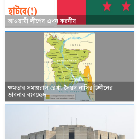
আওয়ামী লীগের এখন করনীয়…
ক্ষমতার সমান্তরাল রেখা: সৈয়দ নাসির উদ্দীনের
ভাবনার ব্যবচ্ছেদ