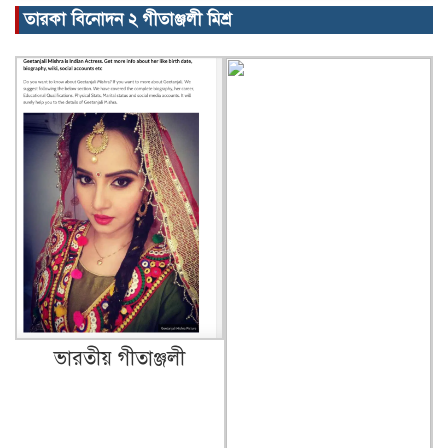
তারকা বিনোদন ২ গীতাঞ্জলী মিশ্র
ভারতীয় গীতাঞ্জলী