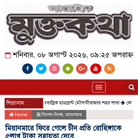
শনিবার, ০৮ অগাস্ট ২০২৬, ০৯:২৫ অপরাহ্ন
Toggle
navigation
শিরোনাম :
সমাজতান্ত্রিক ছাত্রফ্রন্ট মৌলভীবাজার শহর শাখা
কেমন আছে কমল
Home
বিশেষ-নিবন্ধ
,
মায়ানমার
মিয়ানমারে ফিরে গেলে চীন প্রতি রোহিঙ্গাকে
৫লাখ টাকা সহায়তা দেবে