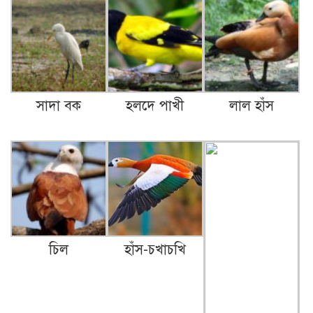
সাদা বক
হলদে পাখী
লাল হাঁস
চিল
হাঁস-চখাচখি