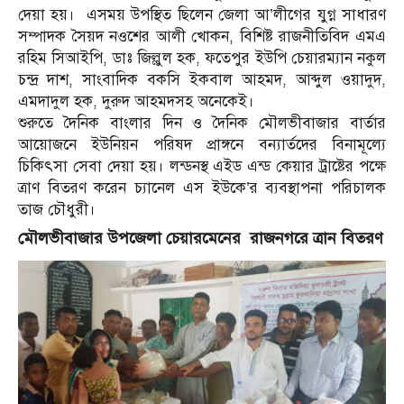
দেয়া হয়। এসময় উপস্থিত ছিলেন জেলা আ’লীগের যুগ্ন সাধারণ
সম্পাদক সৈয়দ নওশের আলী খোকন, বিশিষ্ট রাজনীতিবিদ এমএ
রহিম সিআইপি, ডাঃ জিল্লুল হক, ফতেপুর ইউপি চেয়ারম্যান নকুল
চন্দ্র দাশ, সাংবাদিক বকসি ইকবাল আহমদ, আব্দুল ওয়াদুদ,
এমদাদুল হক, দুরুদ আহমদসহ অনেকেই।
শুরুতে দৈনিক বাংলার দিন ও দৈনিক মৌলভীবাজার বার্তার
আয়োজনে ইউনিয়ন পরিষদ প্রাঙ্গনে বন্যার্তদের বিনামূল্যে
চিকিৎসা সেবা দেয়া হয়। লন্ডনস্থ এইড এন্ড কেয়ার ট্রাষ্টের পক্ষে
ত্রাণ বিতরণ করেন চ্যানেল এস ইউকে’র ব্যবস্থাপনা পরিচালক
তাজ চৌধুরী।
মৌলভীবাজার উপজেলা চেয়ারমেনের রাজনগরে ত্রান বিতরণ