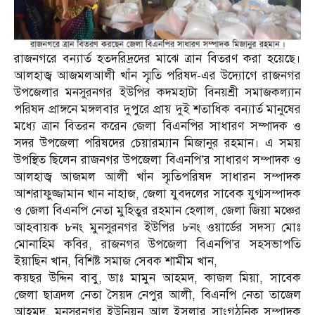
রাজনগরে বন্যার্ত হতদরিদ্রদের মাঝে ত্রান বিতরণ করা হয়েছে।
আলহাজ্ব আজমলআলী খাঁন স্মৃতি পরিষদ-এর উদ্যোগে রাজনগর
উপজেলার মনসুরনগর ইউপির কদমহাটা বিনয়শ্রী সমাজকল্যান
পরিষদ প্রাঙ্গনে মঙ্গলবার দুপুরে প্রায় দুই শতাধিক বন্যার্ত মানুষের
মধ্যে ত্রান বিতরন করেন জেলা বিএনপির সাধারণ সম্পাদক ও
সদর উপজেলা পরিষদের চেয়ারম্যান মিজানুর রহমান। এ সময়
উপস্থিত ছিলেন রাজনগর উপজেলা বিএনপি’র সাধারণ সম্পাদক ও
আলহাজ্ব আজমল আলী খাঁন স্মৃতিপরিষদ সাধারন সম্পাদক
আশরাফুজ্জামান খান নাহাজ, জেলা যুবদলের সাবেক যুগ্মসম্পাদক
ও জেলা বিএনপি নেতা মুহিতুর রহমান হেলাল, জেলা জিয়া মঞ্চের
আহবায়ক ৮নং মুনসুরনগর ইউপির ৮নং ওয়ার্ডের সদস্য মোঃ
মোনাহিম কবির, রাজনগর উপজেলা বিএনপি’র সহসভাপতি
ইয়াছিন খান, বিশিষ্ট সমাজ সেবক শামীম খান,
কয়ছর উদ্দিন বাবু, ডাঃ মামুন আহমদ, কাজল মিয়া, সাবেক
জেলা ছাত্রদল নেতা সৈয়দ নেপুর আলী, বিএনপি নেতা তাজেল
আহমদ, মনসুরনগর ইউনিয়ন আল ইসলার সাংগঠনিক সম্পাদক