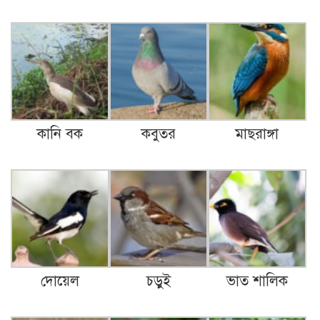
কানি বক
কবুতর
মাছরাঙ্গা
দোয়েল
চড়ুই
ভাত শালিক