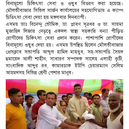
বিনামূল্যে চিকিৎসা সেবা ও ওষুধ বিতরণ করা হয়েছে।
মৌলভীবাজার সিভিল সার্জন কার্যালয়ের সহযোগিতায় এ ক্যাম্প
চিতিৎসা সেবা দেয়া হয় মঙ্গলবার দিনব্যাপী।
এসময় ডাঃ বিনেন্দু ভৌমিক, ডা. প্লাবণ সূত্রধর ও ডা. সায়মা
মুজাহিদ লিজার নেতৃত্বে একদল স্বাস্থ্য সহকারি বন্যা পীড়িত
রোগীদের চিকিৎসা সেবা প্রদান করেন। পাশাপাশি রোগীদের
বিনামূল্যে ওষুধ দেয়া হয়। এসময় উপস্থিত ছিলেন মৌলভীবাজার
প্রেসক্লাব সভাপতি আব্দুল হামিদ মাহবুব, সহ-সভাপতি সৈয়দ
হুমায়েদ আলী শাহীন, সাধারণ সম্পাদক সালেহ এলাহী কুটি,
সাংবাদিক আব্দুর রব, কামারচাক ইউপি চেয়ারম্যান সেলিম
আহমদসহ বিভিন্ন শ্রেণী পেশার মানুষ।