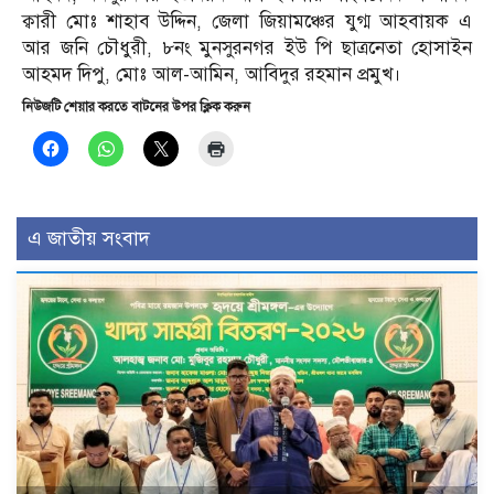
ক্বারী মোঃ শাহাব উদ্দিন, জেলা জিয়ামঞ্চের যুগ্ম আহবায়ক এ
আর জনি চৌধুরী, ৮নং মুনসুরনগর ইউ পি ছাত্রনেতা হোসাইন
আহমদ দিপু, মোঃ আল-আমিন, আবিদুর রহমান প্রমুখ।
নিউজটি শেয়ার করতে বাটনের উপর ক্লিক করুন
এ জাতীয় সংবাদ