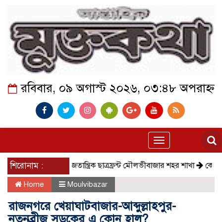
রবিবার, ০৯ অগাস্ট ২০২৬, ০৩:৪৮ অপরাহ্ন
Toggle
navigation
শিরোনাম :
সমাজতান্ত্রিক ছাত্রফ্রন্ট মৌলভীবাজার শহর শাখা
কেমন আছে কম
Home
Moulvibazar
রাজনগরে খেয়াঘাটবাজার-আব্দুল্লাহপুর-
নতুনব্রীজ সড়কের এ কোন হাল?