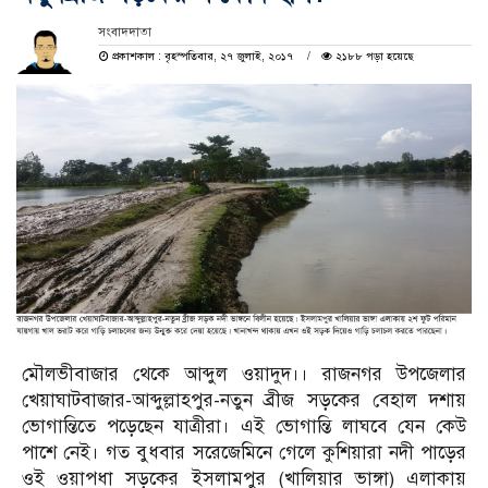
সংবাদদাতা
প্রকাশকাল : বৃহস্পতিবার, ২৭ জুলাই, ২০১৭
২১৮৮ পড়া হয়েছে
মৌলভীবাজার থেকে আব্দুল ‌ওয়াদুদ।। রাজনগর উপজেলার
খেয়াঘাটবাজার-আব্দুল্লাহপুর-নতুন ব্রীজ সড়কের বেহাল দশায়
ভোগান্তিতে পড়েছেন যাত্রীরা। এই ভোগান্তি লাঘবে যেন কেউ
পাশে নেই। গত বুধবার সরেজেমিনে গেলে কুশিয়ারা নদী পাড়ের
ওই ওয়াপধা সড়কের ইসলামপুর (খালিয়ার ভাঙ্গা) এলাকায়