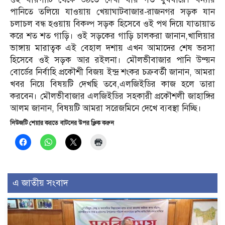
পানিতে তলিয়ে যাওয়ায় খেয়াঘাটবাজার-রাজনগর সড়ক যান
চলাচল বন্ধ হওয়ায় বিকল্প সড়ক হিসেবে ওই পথ দিয়ে যাতায়াত
করে শত শত গাড়ি। ওই সড়কের গাড়ি চালকরা জানান,খালিয়ার
ভাঙ্গায় মারাত্বক এই বেহাল দশায় এখন আমাদের শেষ ভরসা
হিসেবে ওই সড়ক আর রইলনা। মৌলভীবাজার পানি উন্ন্য়ন
বোর্ডের নির্বাহি প্রকৌশী বিজয় ইন্দ্র শংকর চক্রবর্তী জানান, আমরা
খবর নিয়ে বিষয়টি দেখছি তবে,এলজিইডির কাজ হলে তারা
করবেন। মৌলভীবাজার এলজিইডির সহকারী প্রকৌশলী জাহাঙ্গির
আলম জানান, বিষয়টি আমরা সরেজমিনে দেখে ব্যবস্থা নিচ্ছি।
নিউজটি শেয়ার করতে বাটনের উপর ক্লিক করুন
এ জাতীয় সংবাদ