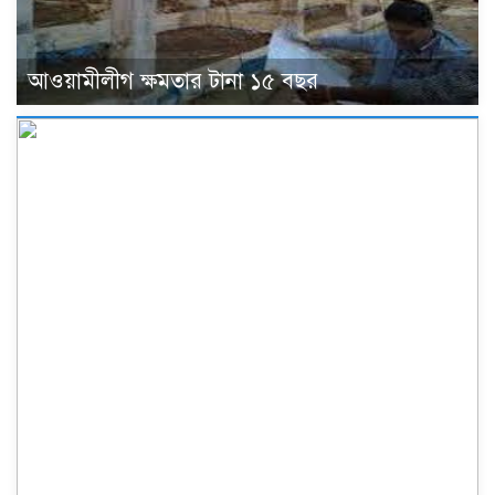
আওয়ামীলীগ ক্ষমতার টানা ১৫ বছর