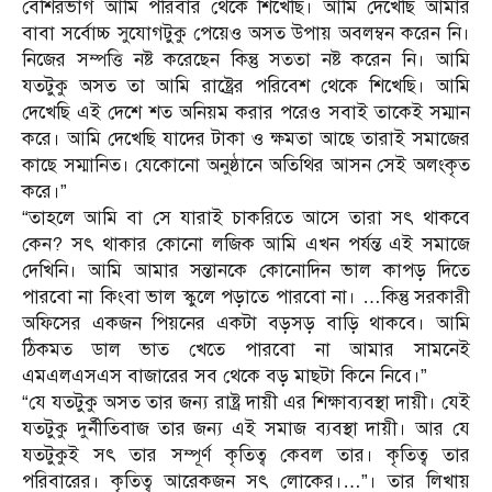
বেশিরভাগ আমি পরিবার থেকে শিখেছি। আমি দেখেছি আমার
বাবা সর্বোচ্চ সুযোগটুকু পেয়েও অসত উপায় অবলম্বন করেন নি।
নিজের সম্পত্তি নষ্ট করেছেন কিন্তু সততা নষ্ট করেন নি। আমি
যতটুকু অসত তা আমি রাষ্ট্রের পরিবেশ থেকে শিখেছি। আমি
দেখেছি এই দেশে শত অনিয়ম করার পরেও সবাই তাকেই সম্মান
করে। আমি দেখেছি যাদের টাকা ও ক্ষমতা আছে তারাই সমাজের
কাছে সম্মানিত। যেকোনো অনুষ্ঠানে অতিথির আসন সেই অলংকৃত
করে।”
“তাহলে আমি বা সে যারাই চাকরিতে আসে তারা সৎ থাকবে
কেন? সৎ থাকার কোনো লজিক আমি এখন পর্যন্ত এই সমাজে
দেখিনি। আমি আমার সন্তানকে কোনোদিন ভাল কাপড় দিতে
পারবো না কিংবা ভাল স্কুলে পড়াতে পারবো না। …কিন্তু সরকারী
অফিসের একজন পিয়নের একটা বড়সড় বাড়ি থাকবে। আমি
ঠিকমত ডাল ভাত খেতে পারবো না আমার সামনেই
এমএলএসএস বাজারের সব থেকে বড় মাছটা কিনে নিবে।”
“যে যতটুকু অসত তার জন্য রাষ্ট্র দায়ী এর শিক্ষাব্যবস্থা দায়ী। যেই
যতটুকু দুর্নীতিবাজ তার জন্য এই সমাজ ব্যবস্থা দায়ী। আর যে
যতটুকুই সৎ তার সম্পূর্ণ কৃতিত্ব কেবল তার। কৃতিত্ব তার
পরিবারের। কৃতিত্ব আরেকজন সৎ লোকের।…”। তার লিখায়