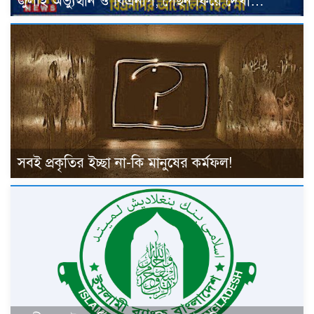
জুলাই অভ্যুত্থান ও বিএনপি, পেছন ফিরে দেখা…
সবই প্রকৃতির ইচ্ছা না-কি মানুষের কর্মফল!