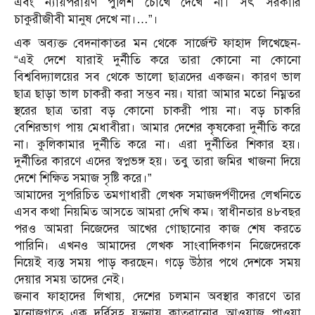
এবং ন্যায়পরায়ণ পুলিশ চোখে দেখে না। সৎ সরকারি
চাকুরীজীবী মানুষ দেখে না।…”।
এক অব্যক্ত বেদনাকাতর মন থেকে সার্জেন্ট ফাহাদ লিখেছেন-
“এই দেশে যারাই দুর্নীতি করে তারা কোনো না কোনো
বিশ্ববিদ্যালয়ের সব থেকে ভালো ছাত্রদের একজন। কারণ ভাল
ছাত্র ছাড়া ভাল চাকরী করা সম্ভব নয়। যারা আমার মতো নিম্নতর
স্থরের ছাত্র তারা বড় কোনো চাকরী পায় না। বড় চাকরি
বেশিরভাগ পায় মেধাবীরা। আমার দেশের কৃষকেরা দুর্নীতি করে
না। কুলিকামার দুর্নীতি করে না। এরা দুর্নীতির শিকার হয়।
দুর্নীতির কারণে এদের স্বপ্নভঙ্গ হয়। তবু তারা জমির খাজনা দিয়ে
দেশে শিক্ষিত সমাজ সৃষ্টি করে।”
আমাদের সুপরিচিত তমগাধারী লেখক সমাজদর্পণীদের লেখনিতে
এসব কথা নিয়মিত আসতে আমরা দেখি কম। স্বাধীনতার ৪৮বছর
পরও আমরা নিজেদের আখের গোছানোর কাজ শেষ করতে
পারিনি। এখনও আমাদের লেখক সাংবাদিকগন নিজেদেরকে
নিয়েই ব্যস্ত সময় পাড় করছেন। গড়ে উঠার পথে দেশকে সময়
দেয়ার সময় তাদের নেই।
জনাব ফাহাদের লিখায়, দেশের চলমান অবস্থার কারণে তার
মনোজগতে এক দূর্বিসহ যন্ত্রনায় কাতরানোর আওয়াজ পাওয়া