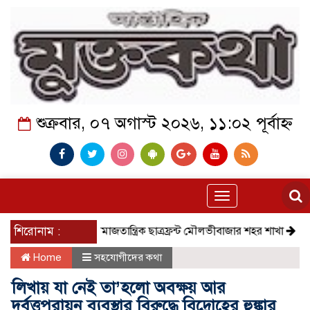
শুক্রবার, ০৭ অগাস্ট ২০২৬, ১১:০২ পূর্বাহ্ন
Toggle
navigation
শিরোনাম :
সমাজতান্ত্রিক ছাত্রফ্রন্ট মৌলভীবাজার শহর শাখা
কেমন আছে 
Home
সহযোগীদের কথা
লিখায় যা নেই তা’হলো অবক্ষয় আর
দূর্বৃত্তপরায়ন ব্যবস্থার বিরুদ্ধে বিদ্রোহের হুঙ্কার