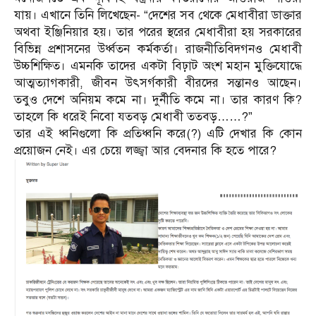
যায়। এখানে তিনি লিখেছেন- “দেশের সব থেকে মেধাবীরা ডাক্তার
অথবা ইঞ্জিনিয়ার হয়। তার পরের স্থরের মেধাবীরা হয় সরকারের
বিভিন্ন প্রশাসনের উর্ধ্বতন কর্মকর্তা। রাজনীতিবিদগনও মেধাবী
উচ্চশিক্ষিত। এমনকি তাদের একটা বিঢ়াট অংশ মহান মুক্তিযোদ্ধে
আত্মত্যাগকারী, জীবন উৎসর্গকারী বীরদের সন্তানও আছেন।
তবুও দেশে অনিয়ম কমে না। দুর্নীতি কমে না। তার কারণ কি?
তাহলে কি ধরেই নিবো যতবড় মেধাবী ততবড়……?”
তার এই ধ্বনিগুলো কি প্রতিধ্বনি করে(?) এটি দেখার কি কোন
প্রয়োজন নেই। এর চেয়ে লজ্জ্বা আর বেদনার কি হতে পারে?