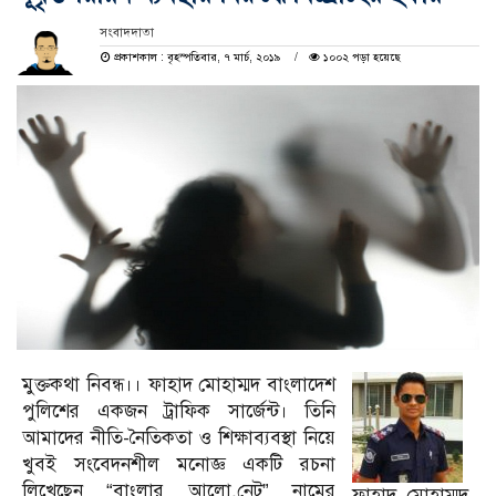
সংবাদদাতা
প্রকাশকাল : বৃহস্পতিবার, ৭ মার্চ, ২০১৯
১০০২ পড়া হয়েছে
মুক্তকথা নিবন্ধ।। ফাহাদ মোহাম্মদ বাংলাদেশ
পুলিশের একজন ট্রাফিক সার্জেন্ট। তিনি
আমাদের নীতি-নৈতিকতা ও শিক্ষাব্যবস্থা নিয়ে
খুবই সংবেদনশীল মনোজ্ঞ একটি রচনা
লিখেছেন “বাংলার আলো.নেট” নামের
ফাহাদ মোহাম্মদ,