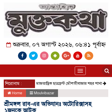
শুক্রবার, ০৭ অগাস্ট ২০২৬, ০৬:৪১ পূর্বাহ্ন
Toggle
navigation
শিরোনাম :
সমাজতান্ত্রিক ছাত্রফ্রন্ট মৌলভীবাজার শহর শাখা
কেমন আছে 
Home
Moulvibazar
শ্রীমঙ্গল রাব-এর অভিযানঃ অটোরিক্সাসহ
১জনকে আটক