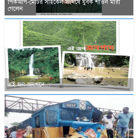
পিকআপ-মোটর সাইকেল সংঘর্ষে যুবক শাওন মারা
গেলেন
এই জন-জনপদে…