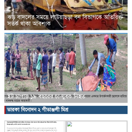
ঝড় বাদলের সময়ে লাউয়াছড়া বন বিভাগকে অতিরিক্ত
সতর্ক থাকা আবশ্যক
ইট চাপায় ১৯ বছরের চা-যুবক নিহত
তারকা বিনোদন ২ গীতাঞ্জলী মিশ্র