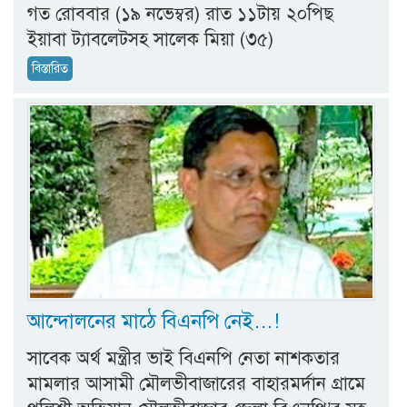
গত রোববার (১৯ নভেম্বর) রাত ১১টায় ২০পিছ
ইয়াবা ট্যাবলেটসহ সালেক মিয়া (৩৫)
বিস্তারিত
আন্দোলনের মাঠে বিএনপি নেই…!
সাবেক অর্থ মন্ত্রীর ভাই বিএনপি নেতা নাশকতার
মামলার আসামী মৌলভীবাজারের বাহারমর্দান গ্রামে