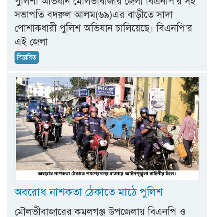
পুলিশী অভিযান মৌলভীবাজার জেলা বিএনপি’র সহ
সভাপতি বদরুল আলম(৬৯)এর বাড়ীতে সাদা
পোশাকধারী পুলিশ অভিযান চালিয়েছে। বিএনপি’র
এই জেলা
বিস্তারিত
অবরোধ নাশকতা ঠেকাতে মাঠে পুলিশ
মৌলভীবাজারের কমলগঞ্জ উপজেলায় বিএনপি ও