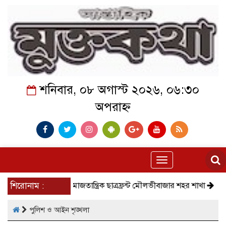
শনিবার, ০৮ অগাস্ট ২০২৬, ০৬:৩০
অপরাহ্ন
Toggle
navigation
শিরোনাম :
সমাজতান্ত্রিক ছাত্রফ্রন্ট মৌলভীবাজার শহর শাখা
কেমন আছে 
পুলিশ ও আইন শৃঙ্খলা