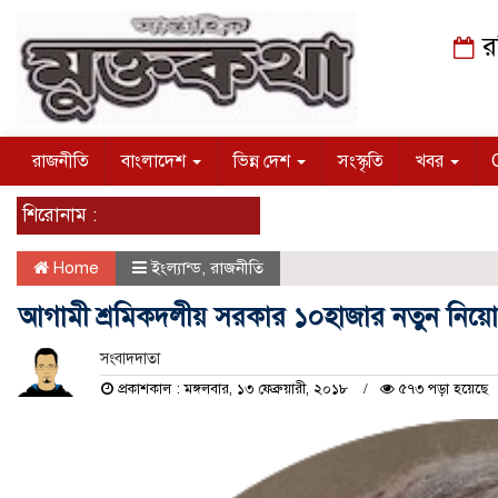
র
রাজনীতি
বাংলাদেশ
ভিন্ন দেশ
সংস্কৃতি
খবর
শিরোনাম :
Home
ইংল্যান্ড
,
রাজনীতি
আগামী শ্রমিকদলীয় সরকার ১০হাজার নতুন নিয
সংবাদদাতা
প্রকাশকাল : মঙ্গলবার, ১৩ ফেব্রুয়ারী, ২০১৮
৫৭৩ পড়া হয়েছে