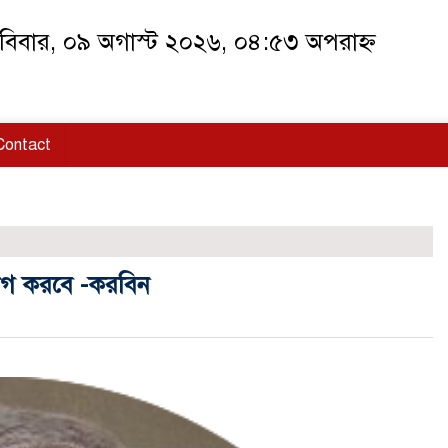
বিবার, ০৯ অগাস্ট ২০২৬, ০৪:৫৩ অপরাহ্ন
Contact
়োগ করবে -করবিন