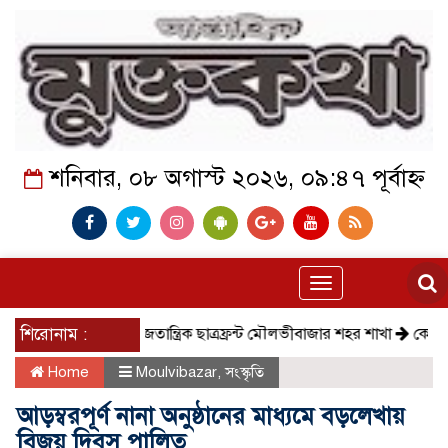
শনিবার, ০৮ অগাস্ট ২০২৬, ০৯:৪৭ পূর্বাহ্ন
Toggle
navigation
শিরোনাম :
সমাজতান্ত্রিক ছাত্রফ্রন্ট মৌলভীবাজার শহর শাখা
কেমন আছে 
Home
Moulvibazar
,
সংস্কৃতি
আড়ম্বরপূর্ণ নানা অনুষ্ঠানের মাধ্যমে বড়লেখায়
বিজয় দিবস পালিত