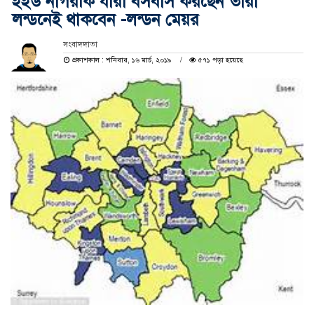
ইইউ নাগরীক যারা বসবাস করছেন তারা
লন্ডনেই থাকবেন -লন্ডন মেয়র
সংবাদদাতা
প্রকাশকাল : শনিবার, ১৬ মার্চ, ২০১৯
৫৭১ পড়া হয়েছে