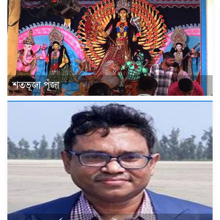
শতভূজা পূঁজা