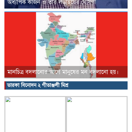
অধ্যাপক কার্জন ও তার লড়াইয়ের ঘোষণা
মানচিত্র বদলানোর আগে মানুষের মন বদলানো হয়।
তারকা বিনোদন ২ গীতাঞ্জলী মিশ্র