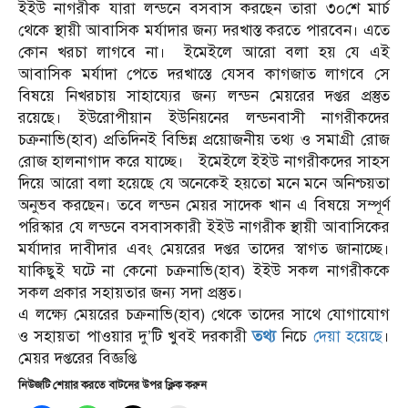
ইইউ নাগরীক যারা লন্ডনে বসবাস করছেন তারা ৩০শে মার্চ
থেকে স্থায়ী আবাসিক মর্যাদার জন্য দরখাস্ত করতে পারবেন। এতে
কোন খরচা লাগবে না। ইমেইলে আরো বলা হয় যে এই
আবাসিক মর্যাদা পেতে দরখাস্তে যেসব কাগজাত লাগবে সে
বিষয়ে নিখরচায় সাহায্যের জন্য লন্ডন মেয়রের দপ্তর প্রস্তুত
রয়েছে। ইউরোপীয়ান ইউনিয়নের লন্ডনবাসী নাগরীকদের
চক্রনাভি(হাব) প্রতিদিনই বিভিন্ন প্রয়োজনীয় তথ্য ও সমাগ্রী রোজ
রোজ হালনাগাদ করে যাচ্ছে। ইমেইলে ইইউ নাগরীকদের সাহস
দিয়ে আরো বলা হয়েছে যে অনেকেই হয়তো মনে মনে অনিশ্চয়তা
অনুভব করছেন। তবে লন্ডন মেয়র সাদেক খান এ বিষয়ে সম্পূর্ণ
পরিস্কার যে লন্ডনে বসবাসকারী ইইউ নাগরীক স্থায়ী আবাসিকের
মর্যাদার দাবীদার এবং মেয়রের দপ্তর তাদের স্বাগত জানাচ্ছে।
যাকিছুই ঘটে না কেনো চক্রনাভি(হাব) ইইউ সকল নাগরীককে
সকল প্রকার সহায়তার জন্য সদা প্রস্তুত।
এ লক্ষ্যে মেয়রের চক্রনাভি(হাব) থেকে তাদের সাথে যোগাযোগ
ও সহায়তা পাওয়ার দু’টি খুবই দরকারী
তথ্য
নিচে
দেয়া হয়েছে
।
মেয়র দপ্তরের বিজ্ঞপ্তি
নিউজটি শেয়ার করতে বাটনের উপর ক্লিক করুন