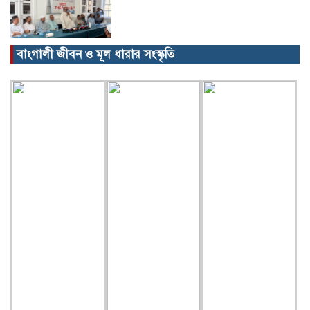
বাংগালী জীবন ও মূল ধারার সংস্কৃতি
বিক্ষোভ, গ্রেপ্তার, অজগর, সেগুনকাঠ আর
পাইপগান।
প্রধানমন্ত্রীর কার্যালয় থেকে সহায়তা
কমলগঞ্জের খবর…
গৃহবধূর ঝুলন্ত মরদেহ উদ্ধার!