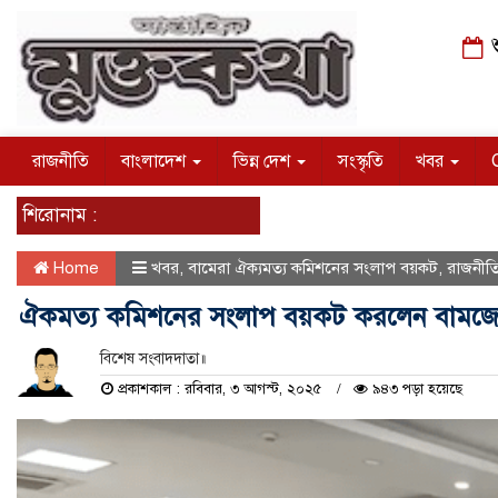
শ
রাজনীতি
বাংলাদেশ
ভিন্ন দেশ
সংস্কৃতি
খবর
শিরোনাম :
Home
খবর
,
বামেরা ঐক্যমত্য কমিশনের সংলাপ বয়কট
,
রাজনীত
ঐকমত্য কমিশনের সংলাপ বয়কট করলেন বামজ
বিশেষ সংবাদদাতা॥
প্রকাশকাল : রবিবার, ৩ আগস্ট, ২০২৫
৯৪৩ পড়া হয়েছে