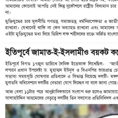
আমাদের কোনোই আপত্তি নেই কিন্তু সুকৌশলে রাষ্ট্রীয় বিদ্যমান 
না।
মুক্তিযুদ্ধের চার মূলনীতি গণতন্ত্র, সমাজতন্ত্র, ধর্মনিরপেক্ষতা 
রাখবো। যেখানেই থাকি না কেন অব্যাহত রাখবো এবং আমাদের আ
এইটা মুক্তিযুদ্ধের মধ্য দিয়ে তিরিশ লক্ষ শহীদদের রক্তে অর্জিত বাংল
ইতিপূর্বে জামাত-ই-ইসলামীও বয়কট ক
ইতিপূর্বে বিগত ১৭জুন তারিখে দৈনিক ইত্তেফাক লিখেছিল- “
লন্ডনে প্রধান উপদেষ্টা ড. মুহাম্মদ ইউনূস ও বিএনপির ভারপ্রাপ্
সম্ভাব্য সময়সূচি ঘোষণার প্রতিবাদে এ সিদ্ধান্ত নিয়েছে দলটি। ম
মুলতবি অধিবেশনে দলটির নেতারা যোগ দিচ্ছেন না বলে জানা গেছে
আজ বেলা ১১টার পরে আনুষ্ঠানিকভাবে সংলাপ শুরু হলেও জামায়াতে
সালাহউদ্দিন আহমেদের নেতৃত্বে দলটির তিন সদস্যের প্রতিনিধিদল 