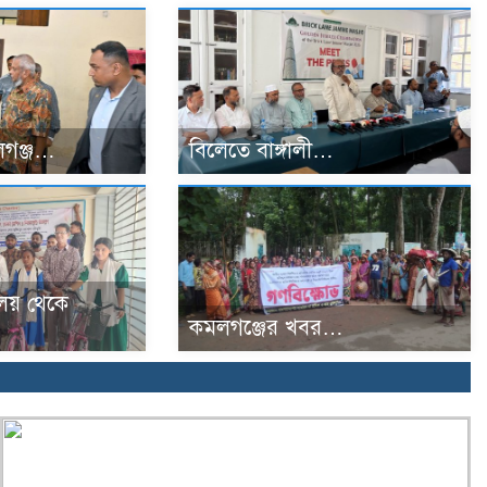
গঞ্জ…
বিলেতে বাঙ্গালী…
্যালয় থেকে
কমলগঞ্জের খবর…