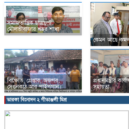
সমাজতান্ত্রিক ছাত্রফ্রন্ট
মৌলভীবাজার শহর শাখা
কেমন আছে কমল
বিক্ষোভ, গ্রেপ্তার, অজগর,
প্রধানমন্ত্রীর কার
সেগুনকাঠ আর পাইপগান।
সহায়তা
তারকা বিনোদন ২ গীতাঞ্জলী মিশ্র