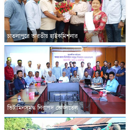
চাতলাপুরে ভারতীয় হাইকমিশনার
ভিটামিনসমৃদ্ধ নিরাপদ ভোজ্যতেল