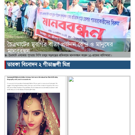
চৈত্রঘাটের মুরগির বাচ্চা প্রজনন কেন্দ্র ও মানুষের
মানববন্ধন
তারকা বিনোদন ২ গীতাঞ্জলী মিশ্র