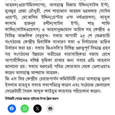
আহমদ(ওয়েস্টমিডল্যান্ড), আলহাজ্ব নিজাম উদ্দিন(সাউথ ইস্ট),
মুনজুর রেজা চৌধুরী, শেখ শাহাজান আহমদ তরফদার (সাউথ
ওয়েস্ট), মো:জসিম উদ্দিন(চেস্টার এন্ড নর্থওয়েলস), আবুল
কালাম হারুনুর রশীদ(সাউথ ইস্ট), শাহ্‌ শাফি
কাদির(সাউথওয়েলস) ও আহসানুজ্জামান আরিফ সহ কেন্দ্রীয় ও
বিভিন্ন আঞ্চলিক নেতৃবৃন্দ। সভায় আগামী ২৫ শে ফেব্রুয়ারি
সংগঠনের কেন্দ্রীয় দ্বিবার্ষিক সাধারণ সভা ও নির্বাচনের তারিখ
নির্ধারন করা হয়। সভায় জিএসসি’র বিভিন্ন গুরুত্বপূর্ণ সিদ্ধান্ত গ্রহণ
সহ সংগঠনের উন্নয়নে অতীতের ধারাবাহিকতা বজায় রেখে
আগামীদিনেও বলিষ্ঠ ভৃমিকা রাখার জন্য সবার প্রতি আহবান
জানানো হয়। সভায় শুরুতেই পবিত্র কোরআন থেকে তেলাওয়াত
করেন আলহাজ্ব আশরাফ আহমদ।
জি এস সির কেন্দ্রীয় চেয়ারপার্সন কমিউনিটি নেতা আলহাজ্ব নুরুল
ইসলাম মাহবুব সভায় সভাপতিত্বে করেন এবং সংঠনের জেনারেল
সেক্রেটারী সৈয়দ আব্দুল কাইয়ুম কায়সার পরিচালনা করেন।
নিউজটি শেয়ার করতে বাটনের উপর ক্লিক করুন