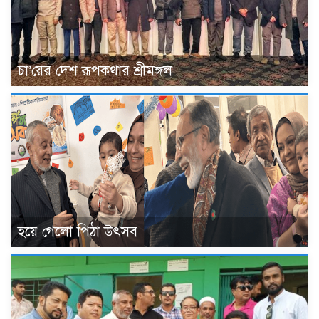
চা’য়ের দেশ রূপকথার শ্রীমঙ্গল
হয়ে গেলো পিঠা উৎসব