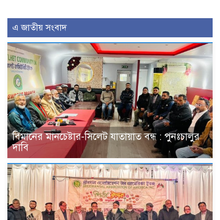
এ জাতীয় সংবাদ
বিমানের মানচেষ্টার-সিলেট যাতায়াত বন্ধ : পুনঃচালুর
দাবি