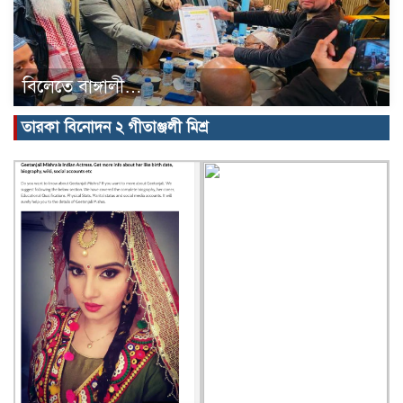
বিলেতে বাঙ্গালী…
তারকা বিনোদন ২ গীতাঞ্জলী মিশ্র