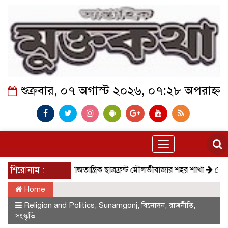
শুক্রবার, ০৭ অগাস্ট ২০২৬, ০৭:২৮ অপরাহ্ন
Toggle
navigation
শিরোনাম :
সমাজতান্ত্রিক ছাত্রফ্রন্ট মৌলভীবাজার শহর শাখা
কেমন আছে ক
Home
Religion and Politics
,
Sunamgonj
,
বিনোদন
,
রাজনীতি
,
সংস্কৃতি