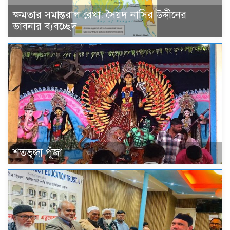
ক্ষমতার সমান্তরাল রেখা: সৈয়দ নাসির উদ্দীনের
ভাবনার ব্যবচ্ছেদ
শতভূজা পূঁজা