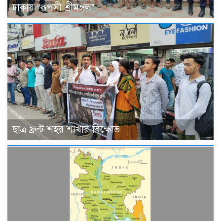
ঢাকায় “রূপসী শ্রীমঙ্গল”
ছাত্র ফ্রন্ট শহর শাখার বিক্ষোভ