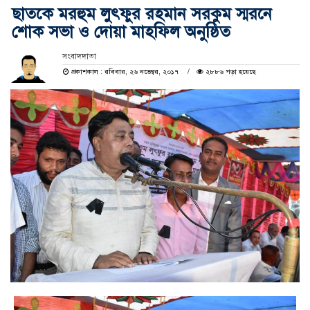
ছাতকে মরহুম লুৎফুর রহমান সরকুম স্মরনে
শোক সভা ও দোয়া মাহফিল অনুষ্ঠিত
সংবাদদাতা
প্রকাশকাল : রবিবার, ২৬ নভেম্বর, ২০১৭
২৮৮৬ পড়া হয়েছে