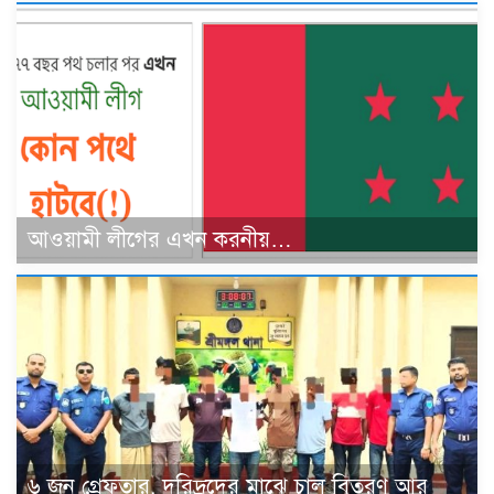
আওয়ামী লীগের এখন করনীয়…
৬ জন গ্রেফতার, দরিদ্রদের মাঝে চাল বিতরণ আর