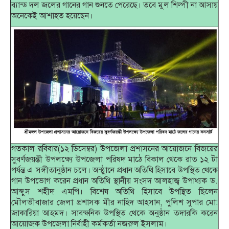
ব্যান্ড দল জলের গানের গান শুনতে পেরেছে। তবে মুল শিল্পী না আসায়
অনেকেই আশাহত হয়েছেন।
গতকাল রবিবার(১২ ডিসেম্বর) উপজেলা প্রশাসনের আয়োজনে বিজয়ের
সুবর্ণজয়ন্তী উপলক্ষ্যে উপজেলা পরিষদ মাঠে বিকাল থেকে রাত ১২ টা
পর্যন্ত এ সঙ্গীতানুষ্ঠান চলে। অন্ষ্ঠুানে প্রধান অতিথি হিসাবে উপস্থিত থেকে
গান উপভোগ করেন প্রধান অতিথি স্থানীয় সংসদ আলহাজ্ব উপাধ্যক ড.
আব্দুস শহীদ এমপি। বিশেষ অতিথি হিসাবে উপস্থিত ছিলেন
মৌলভীবাজার জেলা প্রশাসক মীর নাহিদ আহসান, পুলিশ সুপার মো:
জাকারিয়া আহমদ। সাবক্ষনিক উপস্থিত থেকে অনুষ্ঠান তদারকি করেন
আয়োজক উপজেলা নির্বাহী কর্মকর্তা নজরুল ইসলাম।