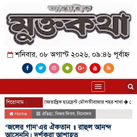
শনিবার, ০৮ অগাস্ট ২০২৬, ০৯:৪৬ পূর্বাহ্ন
Toggle
navigation
শিরোনাম :
সমাজতান্ত্রিক ছাত্রফ্রন্ট মৌলভীবাজার শহর শাখা
কেমন আছে 
Home
ঐতিহ্য
,
বিজয় দিবস
,
বিনোদন
‘জলের গান’এর ঐকতান ॥ রাহুল আনন্দ
আসেননি। দর্শকরা আশাহত