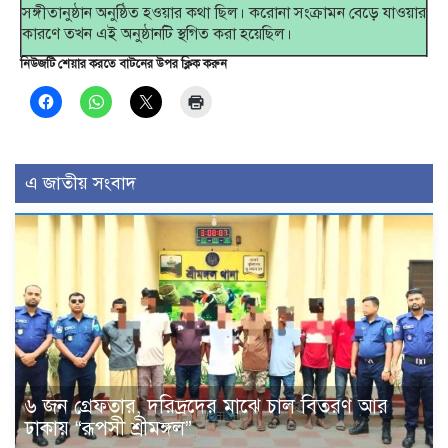
সঙ্গীতানুষ্ঠান অনুষ্ঠিত হওয়ার কথা ছিল। করোনা সংক্রামন বেড়ে যাওয়ার
কারণে তখন এই অনুষ্ঠানটি স্থগিত করা হয়েছিল।
নিউজটি শেয়ার করতে বাটনের উপর ক্লিক করুন
এ জাতীয় সংবাদ
৬ জন গ্রেফতার, দরিদ্রদের মাঝে চাল বিতরণ আর
ঢাকায় “রূপসী শ্রীমঙ্গল”