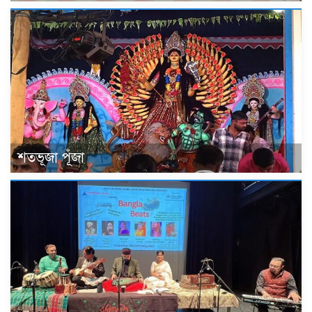
শতভূজা পূঁজা