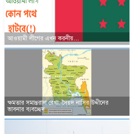
আওয়ামী লীগের এখন করনীয়…
ক্ষমতার সমান্তরাল রেখা: সৈয়দ নাসির উদ্দীনের
ভাবনার ব্যবচ্ছেদ