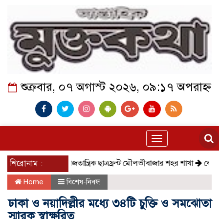
শুক্রবার, ০৭ অগাস্ট ২০২৬, ০৯:১৭ অপরাহ্ন
Toggle
navigation
শিরোনাম :
সমাজতান্ত্রিক ছাত্রফ্রন্ট মৌলভীবাজার শহর শাখা
কেমন আছে ক
Home
বিশেষ-নিবন্ধ
ঢাকা ও নয়াদিল্লীর মধ্যে ৩৪টি চুক্তি ও সমঝোতা
স্মারক স্বাক্ষরিত