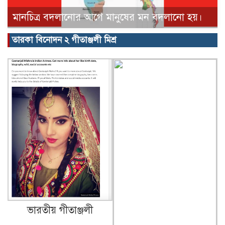
মানচিত্র বদলানোর আগে মানুষের মন বদলানো হয়।
তারকা বিনোদন ২ গীতাঞ্জলী মিশ্র
ভারতীয় গীতাঞ্জলী