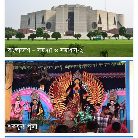
বাংলাদেশ – সমস্যা ও সমাধান-২
শতভূজা পূঁজা