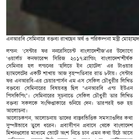
এনআরবি সেমিনারে বক্তব্য রাখছেন অর্থ ও পরিকল্পনা মন্ত্রী মোহাম্মদ 
লন্ডন: ‘সেন্টার ফর ননরেসিডেন্ট বাংলাদেশীজ’এর উদ্যোগে
‘‌ওয়ার্লড কনফারেন্স সিরিজ ২০১৭:ব্রান্ডিং বাংলাদেশ’শীর্ষক
সেমিনার হল লন্ডনের ‘হলিডে ইন হোটেল’ এর টাওয়ার
হ্যামলেটের একটি শাখায় আজ বৃহস্পতিবার রাত ৮টায়। সেন্টার
ফর এনআরবি-এর চেয়ারপার্সন এম এস সেকিল চৌধুরীর লিখিত
বক্তব্যে সেমিনারের বিষয়বস্তু ছিল “এনআরবি এন্ড ইউএন
পিসকিপিং”। সেমিনারের সূচনাতে সেকিল চৌধুরী তার লিখিত
বক্তব্য সকলকে সংক্ষিপ্তাকারে শুনিয়ে দেন। তারপরই শুরু হয়
আলোচনা।
আলোচকগন, আলোচনায় তাদের বাস্তবভিত্তিক সমস্যাগুলির কথা
সুস্পষ্টভাবে তুলে ধরেন। প্রবাসীগন প্রবাসে থেকে বাংলাদেশ
মিশনগুলোর মাধ্যমে ভোটে অংশ নিতে চান এমন কথা উঠে আসে