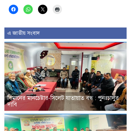
এ জাতীয় সংবাদ
বিমানের মানচেষ্টার-সিলেট যাতায়াত বন্ধ : পুনঃচালুর
দাবি