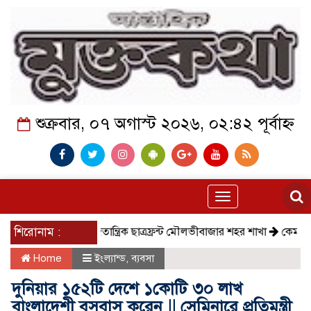
শুক্রবার, ০৭ অগাস্ট ২০২৬, ০২:৪২ পূর্বাহ্ন
Toggle
navigation
সমাজতান্ত্রিক ছাত্রফ্রন্ট মৌলভীবাজার শহর শাখা
শিরোনাম :
কেমন আছে কমলগঞ্জ
Home
ইংল্যান্ড
,
ব্যবসা
দুনিয়ার ১৫২টি দেশে ১কোটি ৩০ লাখ
বাংলাদেশী বসবাস করেন || সেমিনারে প্রতিমন্ত্রী