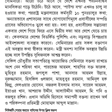
সেমিনারে। আরো উঠে আসে যে দেশে এখন‌ও পর্যটনবান্ধব
মানসিকতা গড়ে উঠেনি। উঠে আসে, ‘পাউন্ড বন্ড’ এখন‌ও চালু না
হ‌ওয়ার কথা; পররাষ্ট্র মন্ত্রনালয়ের কর্মসূচী ১০ পুনঃচালুর কথা;
অন্যায়ভাবে প্রশাসনের সাথে যোগাযোগিমূলে প্রবাসীদের সম্পত্তি
গ্রাসের অভিযোগ‌ও তুলে ধরা হয়। বলা হয়, প্রবাসীদের সন্তানেরা
একবার দেশে গিয়ে ফিরে এসে দ্বিতীয় দফা আর দেশে যেতে চায়
না। কেবলমাত্র দেশের বিতর্কিত পুলিশিং এবং নড়বড়ে বিপন্নপ্রায়
আইনশৃঙ্ক্ষলা ব্যবস্থার কারণে। সেমিনারের প্রায় সকল বক্তাগন
এই অবস্থার কথা স্বীকার করেন। মন্ত্রী অবশ্য সার্বিক অবস্থার উন্নতি
হচ্ছে বলে উপস্থিত সুধিজনকে আশ্বস্ত করেন।
সেকিল চৌধুরীর সভাপতিত্বে আয়োজিত সেমিনারে বক্তব্য রাখতে
অংশ নেন শরিফা খান, পারভেজ আহমদ, শাহগির বক্ত ফারুক,
মুহিবুর রহমান, জগলুল পাশা, আনসার আহমদ উল্লাহ,
নূরুজ্জামান, হিসকিল গুলজান, মাহবুবুর রহমান, আমিনূল হক
জিল্লু, দেল‌ওয়ার হোসেন, নজরুল ইসলাম বাসন, সায়েদ আহমদ,
ইয়া‌ওর খান, আশরাফ উদ্দীন, আলাউদ্দীন আহমদ, মি: গনি ‌ও
বজলুর রশিদ। প্রধান অতিথি হিসেবে সমাপনী বক্তব্য রাখেন অর্থ
‌ও পরিকল্পনা প্রতিমন্ত্রী মোহাম্মদ আব্দুল মান্নান।
নিউজটি শেয়ার করতে বাটনের উপর ক্লিক করুন