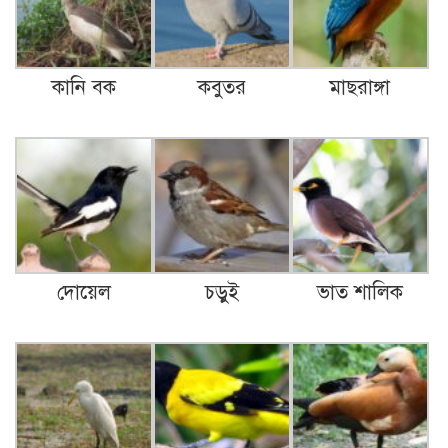
কানি বক
কবুতর
মাছরাঙ্গা
দোয়েল
চড়ুই
ভাত শালিক