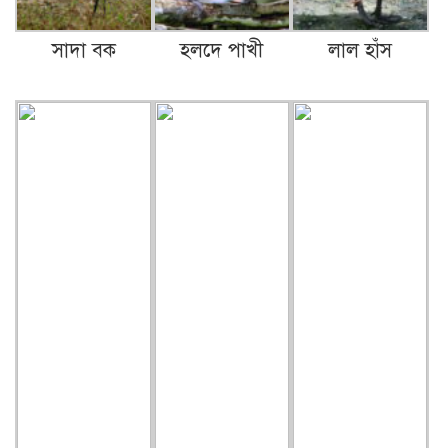
সাদা বক
হলদে পাখী
লাল হাঁস