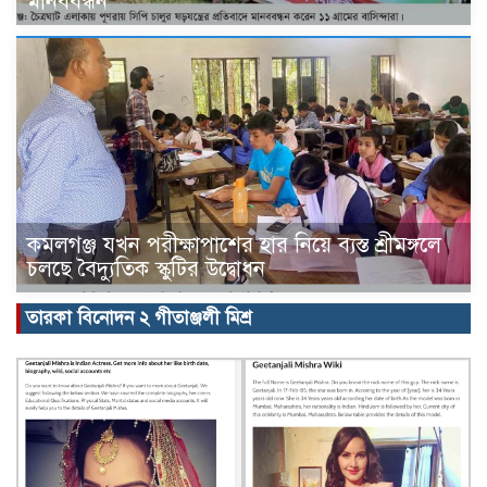
মানববন্ধন
কমলগঞ্জ যখন পরীক্ষাপাশের হার নিয়ে ব্যস্ত শ্রীমঙ্গলে
চলছে বৈদ্যুতিক স্কুটির উদ্বোধন
তারকা বিনোদন ২ গীতাঞ্জলী মিশ্র