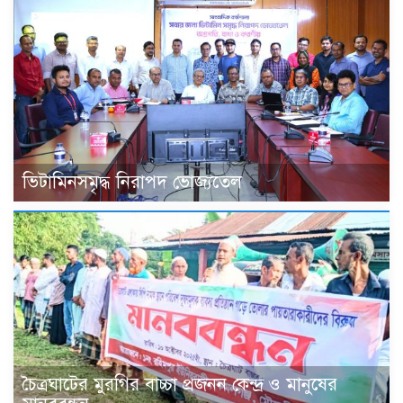
ভিটামিনসমৃদ্ধ নিরাপদ ভোজ্যতেল
চৈত্রঘাটের মুরগির বাচ্চা প্রজনন কেন্দ্র ও মানুষের