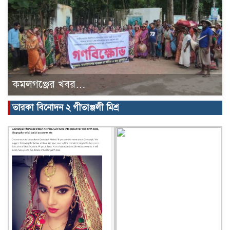
কমলগঞ্জের খবর…
তারকা বিনোদন ২ গীতাঞ্জলী মিশ্র