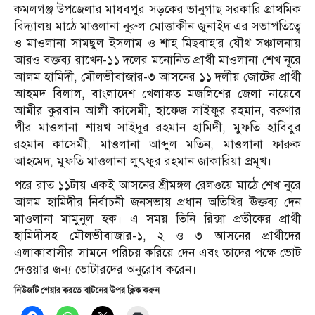
কমলগঞ্জ উপজেলার মাধবপুর সড়কের ভানুগাছ সরকারি প্রাথমিক
বিদ্যালয় মাঠে মাওলানা নুরুল মোত্তাকীন জুনাইদ এর সভাপতিত্বে
ও মাওলানা সামছুল ইসলাম ও শাহ মিছবাহ’র যৌথ সঞ্চালনায়
আরও বক্তব্য রাখেন-১১ দলের মনোনিত প্রার্থী মাওলানা শেখ নূরে
আলম হামিদী, মৌলভীবাজার-৩ আসনের ১১ দলীয় জোটের প্রার্থী
আহমদ বিলাল, বাংলাদেশ খেলাফত মজলিশের জেলা নায়েবে
আমীর কুরবান আলী কাসেমী, হাফেজ সাইফুর রহমান, বরুণার
পীর মাওলানা শায়খ সাইদুর রহমান হামিদী, মুফতি হাবিবুর
রহমান কাসেমী, মাওলানা আব্দুল মতিন, মাওলানা ফারুক
আহমেদ, মুফতি মাওলানা লুৎফুর রহমান জাকারিয়া প্রমূখ।
পরে রাত ১১টায় একই আসনের শ্রীমঙ্গল রেলওয়ে মাঠে শেখ নুরে
আলম হামিদীর নির্বাচনী জনসভায় প্রধান অতিথির ঊক্তব্য দেন
মাওলানা মামুনুল হক। এ সময় তিনি রিক্সা প্রতীকের প্রার্থী
হামিদীসহ মৌলভীবাজার-১, ২ ও ৩ আসনের প্রার্থীদের
এলাকাবাসীর সামনে পরিচয় করিয়ে দেন এবং তাদের পক্ষে ভোট
দেওয়ার জন্য ভোটারদের অনুরোধ করেন।
নিউজটি শেয়ার করতে বাটনের উপর ক্লিক করুন