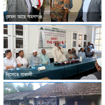
কেমন আছে কমলগঞ্জ…
বিলেতে বাঙ্গালী…