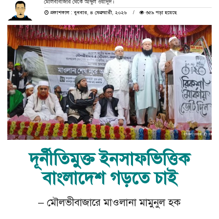
মৌলবীবাজার থেকে আব্দুল ওয়াদুদ।
প্রকাশকাল : বুধবার, ৪ ফেব্রুয়ারী, ২০২৬
৩৫৯ পড়া হয়েছে
দূর্নীতিমুক্ত ইনসাফভিত্তিক
বাংলাদেশ গড়তে চাই
– মৌলভীবাজারে মাওলানা মামুনুল হক