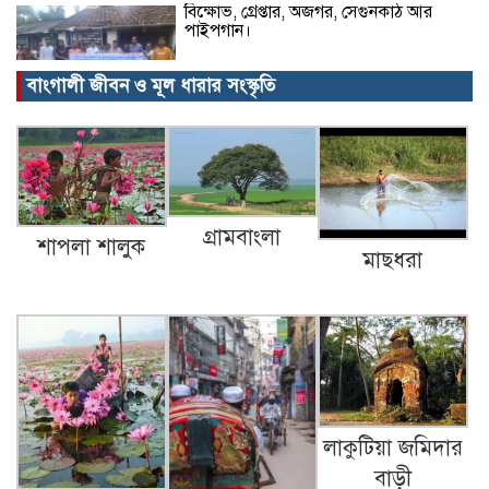
বিক্ষোভ, গ্রেপ্তার, অজগর, সেগুনকাঠ আর
পাইপগান।
বাংগালী জীবন ও মূল ধারার সংস্কৃতি
প্রধানমন্ত্রীর কার্যালয় থেকে সহায়তা
কমলগঞ্জের খবর…
গ্রামবাংলা
শাপলা শালুক
মাছধরা
গৃহবধূর ঝুলন্ত মরদেহ উদ্ধার!
আওয়ামী লীগের এখন করনীয়…
লাকুটিয়া জমিদার
বাড়ী