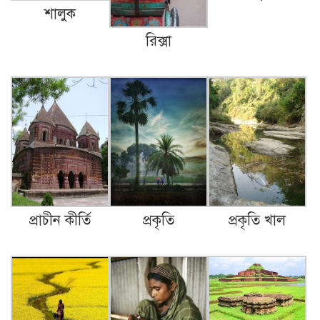
শালুক
বিলেতে বাঙ্গালী…
রিক্সা
গেলো সপ্তাহের কমলগঞ্জ।
সমাজতান্ত্রিক ছাত্র ফ্রন্ট
প্রাচীন কীর্তি
প্রকৃতি
প্রকৃতি খাল