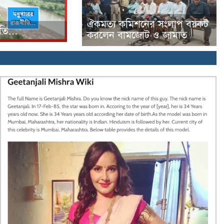
ঐকমত্য কমিশনের সংলাপ বয়কট
ীতি…
করলেন বামজোট ও জামাত