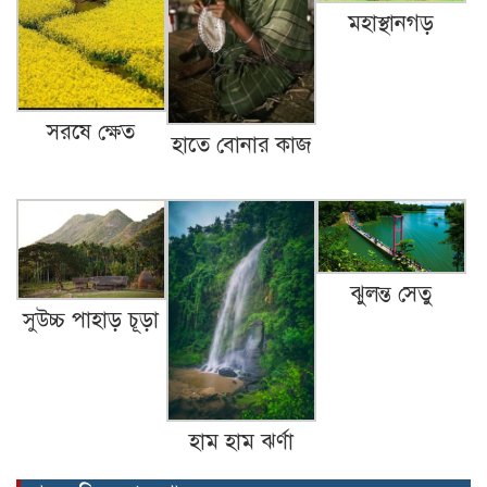
মহাস্থানগড়
সরষে ক্ষেত
হাতে বোনার কাজ
ঝুলন্ত সেতু
সুউচ্চ পাহাড় চূড়া
হাম হাম ঝর্ণা