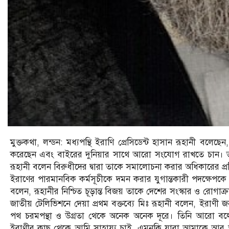
মুক্তকথা, লন্ডন: মধ্যপন্থি ইরাণি প্রেসিডেন্ট হাসান রূহানী বলেছ
করেছেন এবং বাইরের দুনিয়ার সাথে আরো সংযোগ রাখতে চান। তার প্
রূহানী বলেন বিরুধীদের দ্বারা তাকে সমালোচনা করার অধিকারের প্রত
ইরাণের পারমানবিক কর্মসূচীকে দমন করার যুগান্তকারী পদক্ষেপকে
বলেন, রূহানীর নিশ্চিত চূড়ান্ত বিজয় তাকে দেশের সংস্কার ও রোগাক্
জাতীয় টেলিভিশনে দেয়া প্রথম বক্তব্যে মিঃ রূহানী বলেন, ইর
পথ চরমপন্থা ও উগ্রতা থেকে অনেক অনেক দূরে। তিনি আরো বলেন,
ইরাণীর কাছ থেকে আমি সাহায্য চাই, এমনকি যারা আমাকে আর আ