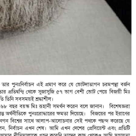
েন, তার পুনঃনির্বাচন এই প্রমাণ করে যে ভোটদাতাগন চরমপন্থা বর্জন
রতিদ্বন্দ্বি থেকে সুজাসুজি ৫৭ ভাগ বেশী ভোট পেয়ে বিজয়ী মিঃ
ি তিনি সবসময়ই শ্রদ্ধাশীল।
 ৬৮ বছর বয়স্ক মিঃ রূহানী সমর্থন করেন বলে জানান। বিশেষজ্ঞরা
রান্ত অর্থনীতিকে পুনঃরোদ্ধারের ক্ষমতা দিয়েছে। বিজয়ের পর ইরাণের
াণী জনগন বিশ্বের সাথে আলাপ-আলোচনার সেই পথকে পছন্দ করেছে যে
 নির্বাচন এখন শেষ। আমি এখন দেশের প্রেসিডেন্ট এবং প্রতিটি
মার নীতিমালাকে গ্রহন করেনি তাদের কাছ থেকেও আমি সহায়তা