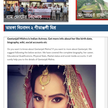
মনুপারের রাজন
বাম জোটের বিক্ষোভ
তারকা বিনোদন ২ গীতাঞ্জলী মিশ্র