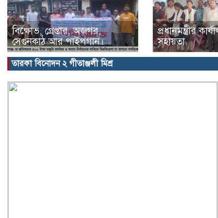
বিক্ষোভ, গ্রেপ্তার, অজগর,
প্রধানমন্ত্রীর কার
সেগুনকাঠ আর পাইপগান।
সহায়তা
তারকা বিনোদন ২ গীতাঞ্জলী মিশ্র