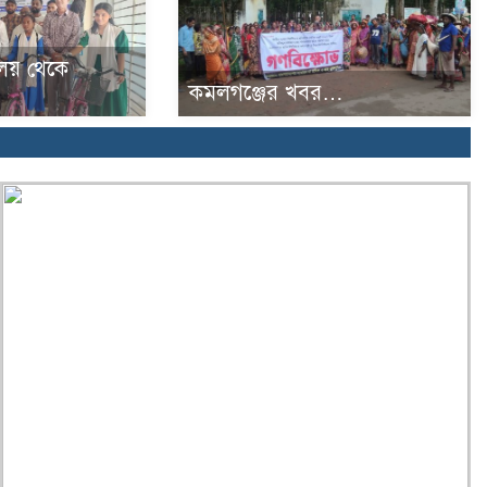
্যালয় থেকে
কমলগঞ্জের খবর…