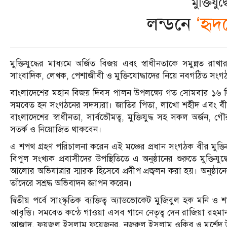
মুক্তিযু
লন্ডনে
‘হৃদ
মুক্তিযুদ্ধের মাধ্যমে অর্জিত বিজয় এবং স্বাধীনতাকে সমুন্নত রা
সাংবাদিক, লেখক, পেশাজীবী ও মুক্তিযোদ্ধাদের নিয়ে নবগঠিত সংগঠ
বাংলাদেশের মহান বিজয় দিবস পালন উপলক্ষ্যে গত সোমবার ১৬ ডিসেম
সমবেত হন সংগঠনের সদস্যরা। জাতির পিতা, লাখো শহীদ এবং বীরাঙ্গন
বাংলাদেশের স্বাধীনতা, সার্বভৌমত্ব, মুক্তিযুদ্ধ সহ সকল অর্জন, গ
সতর্ক ও নিয়োজিত থাকবেন।
এ শপথ গ্রহণ পরিচালনা করেন এই মঞ্চের প্রধান সংগঠক বীর মুক্ত
বিপুল সংখ্যক প্রবাসীদের উপস্থিতিতে এ অনুষ্ঠানের শুরুতে মুক্তিযু
আলোর অভিযাত্রার স্মারক হিসেবে প্রদীপ প্রজ্বলন করা হয়। অনুষ্ঠা
তাঁদেরে সশ্রদ্ধ অভিবাদন জ্ঞাপন করেন।
দ্বিতীয় পর্বে সাংস্কৃতিক ব্যক্তিত্ব অ্যাডভোকেট মুজিবুল হক মনি
আবৃত্তি। সমবেত কন্ঠে গাওয়া এসব গানে নেতৃত্ব দেন রাজিয়া রহমা
আজাদ, ফয়জুল ইসলাম ফয়েজনূর, নজরুল ইসলাম ওকিব ও মুর্শেদ উ