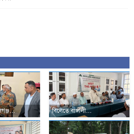
গঞ্জ…
বিলেতে বাঙ্গালী…