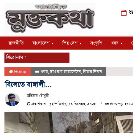
শু
রাজনীতি
বাংলাদেশ
ভিন্ন দেশ
সংস্কৃতি
খবর
শিরোনাম :
Home
খবর
,
টাওয়ার হ্যামলেটস
,
বিজয় দিবস
বিলেতে বাঙ্গালী…
মতিয়ার চৌধুরী
প্রকাশকাল : বৃহস্পতিবার, ১৯ ডিসেম্বর, ২০২৪
৫৪৬ পড়া হয়েছ