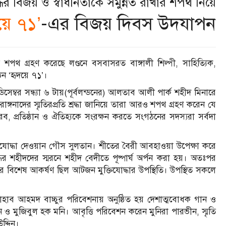
দ্ধের বিজয় ও স্বাধীনতাকে সমুন্নত রাখার শপথ নিয়ে
য়ে ৭১’
-এর বিজয় দিবস উদযাপন
খার শপথ গ্রহণ করেছে লণ্ডনে বসবাসরত বাঙ্গালী শিল্পী, সাহিত্যিক,
ন ‘হৃদয়ে ৭১’।
্বর সন্ধ্যা ৬ টায়(পূর্বলন্ডনের) আলতাব আলী পার্ক শহীদ মিনারে
াদের স্মৃতিরপ্রতি শ্রদ্ধা জানিয়ে তারা আরও শপথ গ্রহণ করেন যে
ৌরব, প্রতিষ্ঠান ও ঐতিহ্যকে সংরক্ষন করতে সংগঠনের সদস্যরা সর্বদা
িযোদ্ধা দেওয়ান গৌস সুলতান। শীতের বৈরী আবহাওয়া উপেক্ষা করে
দ্ধের শহীদদের স্মরনে শহীদ বেদীতে পূষ্পার্ঘ অর্পন করা হয়। অতঃপর
নের বিশেষ আকর্ষণ ছিল আটজন মুক্তিযোদ্ধার উপস্থিতি। উপস্থিত সকলে
 ও শাহাব আহমদ বাচ্চুর পরিবেশনায় অনুষ্ঠিত হয় দেশাত্মবোধক গান ও
ন ও মুজিবুল হক মনি। আবৃত্তি পরিবেশন করেন মুনিরা পারভীন, স্মৃতি
দ্দিন।