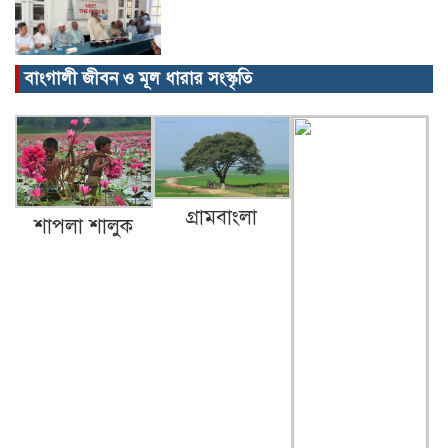
বাংগালী জীবন ও মূল ধারার সংস্কৃতি
বিক্ষোভ, গ্রেপ্তার, অজগর, সেগুনকাঠ আর
পাইপগান।
প্রধানমন্ত্রীর কার্যালয় থেকে সহায়তা
গ্রামবাংলা
শাপলা শালুক
কমলগঞ্জের খবর…
গৃহবধূর ঝুলন্ত মরদেহ উদ্ধার!