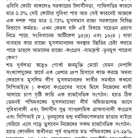
ওবিসি কোটা থাকলেও সরকারের উদাসীনতা, গাফিলতির কারনে
মাত্র 0.3% সেই কোটার সুবিধা পায় আর সেই কারনেই আজকে
এক দশক পরে মাত্র 5.73% মুসলমান রাজ্য সরকারের বিভিন্ন
বিভাগে কর্মরত। এখন কেরল যদি এই বিষয়ে সচেতন প্রয়াস
নিতে পারে, সংবিধানের আর্টিকেল ১৫(৪) এবং ১৬(৪ ) ধারা
ব্যবহার করে রাজ্যে মুসলমানদের অবস্থার উন্নতির চেষ্টা করতে
পারে তাহলে আমাদের রাজ্যে -কংগ্রেস -বামফ্রন্ট -তৃণমুল পারেনা
কেন?
শত দুর্বলতা স্বত্বেও গোর্খা জনমুক্তি মোর্চা যেমন নেপালি
সংখ্যালঘুদের স্বার্থে এক প্রেশার গ্রুপ হিসাবে কাজ করছে অথবা
কেরলে’র মুসলিম লীগ মুসলমানদের দাবীর সমর্থনে কখনো
সিপিআই(ম ) কখনো কংগ্রেসের সাথে মিলে নিজেদের দাবী
আদায়ে চাপ সৃষ্টি কারি এক রাজনৈতিক সংগঠন। হয়ত ঠিক
তেমনই পশ্চিমবঙ্গের মুসলমানেরা দীর্ঘ অভিজ্ঞতালব্ধ জ্ঞানে
সুবিধাবাদী এবং উদাসীন সুপ্ত সাম্প্রদায়িক ব্রাহ্মণ্যবাদী কংগ্রেস
এবং সিপিআই (ম ), তৃনমূলের ছদ্ম ধর্মনিরপেক্ষতার ছাতার বাইরে
বেরিয়ে এসে গড়ে তুলবেন নিজেদের সক্ষম রাজনৈতিক সংগঠন।
হয়ত কোনদিন স্বাধীনতা পূর্ব বাঙলার মত পশ্চিমবঙ্গের ২৭-২৯%