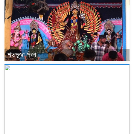
শতভূজা পূঁজা