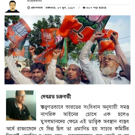
সংবাদদাতা
প্রকাশকাল : মঙ্গলবার, ২৭ জুন, ২০১৭
৫৮৭ পড়া হয়েছে
দেবব্রত চক্রবর্তী
ত
ত্ত্বগতভাবে ভারতের সংবিধান অনুযায়ী সমস্ত
নাগরিক আইনের চোখে এক হলেও
মুসলমানদের ক্ষেত্রে এই তাত্বিক অবস্থান বাস্তব
অর্থে রাজ্যভেদে যে ভিন্ন ছিল তা প্রমাণিত হয় সাচার কমিটির