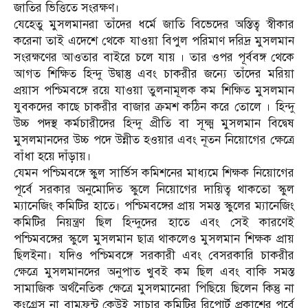
জাতির ভিত্তিতে সংরক্ষণ।
যেহেতু মুসলমানরা তাঁদের ধর্মে জাতি বিভেদের অস্তিত্ব স্বীকার
করেনা তাই এদেশে থেকে যাওয়া বিপুল পরিমাণ দরিদ্র মুসলমান
সংরক্ষণের আওতার বাইরে চলে যায় । তার ওপর পূর্ববঙ্গ থেকে
আগত শিক্ষিত হিন্দু উদ্বাস্তু এবং চাকরীর জন্যে তাঁদের মরিয়া
প্রয়াস পশ্চিমবঙ্গে রয়ে যাওয়া তুলনামূলক কম শিক্ষিত মুসলমান
যুবকদের কাছে চাকরীর বাজার ক্রমশ কঠিন করে তোলে । হিন্দু
উচ্চ পদস্থ কর্মচারীদের হিন্দু প্রীতি বা সূক্ষ্ম মুসলমান বিদ্বেষ
মুসলমানদের উচ্চ পদে উন্নীত হওয়ার এবং নূতন নিয়োগের ক্ষেত্রে
বাঁধা হয়ে দাঁড়ায়।
যেমন পশ্চিমবঙ্গে স্কুল সার্ভিস কমিশনের মাধ্যমে শিক্ষক নিয়োগের
পূর্বে সরকার অনুমোদিত স্কুলে নিয়োগের দায়িত্ব থাকতো স্কুল
ম্যানেজিং কমিটির হাতে। পশ্চিমবঙ্গের প্রায় সমস্ত স্কুলের ম্যানেজিং
কমিটির নিয়ন্ত্রণ ছিল হিন্দুদের হাতে এবং সেই কারণেই
পশ্চিমবঙ্গের স্কুলে মুসলমান ছাত্র থাকলেও মুসলমান শিক্ষক প্রায়
ছিলইনা। যদিও পশ্চিমবঙ্গে সরকারী এবং বেসরকারি চাকরীর
ক্ষেত্রে মুসলমানদের অনুপাত খুবই কম ছিল এবং বাকি সমস্ত
সামাজিক অর্থনৈতিক ক্ষেত্রে মুসলমানেরা পিছিয়ে ছিলেন কিন্তু না
কংগ্রেস না বামফ্রন্ট কেউই সাচার কমিটির রিপোর্ট প্রকাশের পূর্বে