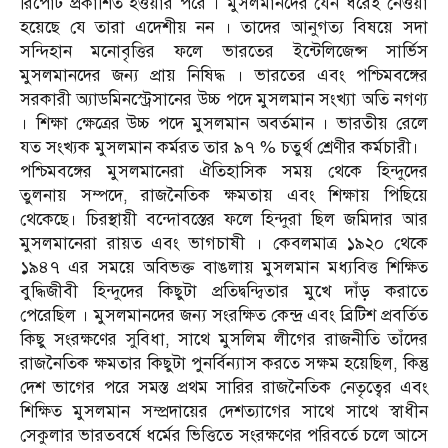
রিপোর্ট প্রকাশিত হওয়ার পরে । মুসলমানদের যেন ধরেই নেওয়া
হয়েছে যে তারা এদেশীয় নন । তাদের আনুগত্য বিষয়ে সদা
সন্দিহান মনোবৃত্তির ফলে ভারতের ইন্টেলিজেন্স সার্ভিস
মুসলমানদের জন্য প্রায় নিষিদ্ধ । ভারতের এবং পশ্চিমবঙ্গের
সরকারী অ্যাডমিনস্ট্রেসানের উচ্চ পদে মুসলমান সংখ্যা অতি নগণ্য
। শিক্ষা ক্ষেত্রের উচ্চ পদে মুসলমান অবর্তমান । ভারতীয় রেলে
যত সংখ্যক মুসলমান কর্মরত তার ৯৭ % চতুর্থ শ্রেণীর কর্মচারী।
পশ্চিমবঙ্গের মুসলমানেরা ঐতিহাসিক সময় থেকে হিন্দুদের
তুলনায় সম্পদে, রাজনৈতিক ক্ষমতায় এবং শিক্ষায় পিছিয়ে
থেকেছে। চিরস্থায়ী বন্দোবস্তের ফলে হিন্দুরা ছিল জমিদার আর
মুসলমানেরা রায়ত এবং ভাগচাষী । কেবলমাত্র ১৯২০ থেকে
১৯৪৭ এর সময়ে অবিভক্ত বাঙলায় মুসলমান মধ্যবিত্ত শিক্ষিত
বুদ্ধিজীবী হিন্দুদের কিছুটা প্রতিদ্বন্দ্বিতার মুখে দাঁড় করাতে
পেরেছিল । মুসলমানদের জন্য সংরক্ষিত কেন্দ্র এবং ব্রিটিশ প্রবর্তিত
কিছু সংরক্ষণের সুবিধা, সাথে মুসলিম লীগের রাজনীতি তাঁদের
রাজনৈতিক ক্ষমতার কিছুটা পুনর্বিন্যাস করতে সক্ষম হয়েছিল, কিন্তু
দেশ ভাগের পরে সমস্ত প্রথম সারির রাজনৈতিক নেতৃত্বের এবং
শিক্ষিত মুসলমান সম্প্রদায়ের দেশত্যাগের সাথে সাথে স্বাধীন
সেকুলার ভারতবর্ষে ধর্মের ভিত্তিতে সংরক্ষণের পরিবর্তে চলে আসে