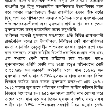
রাজ্যের সমস্ত রাজনৈতিক দলের বিপুল উদাসীনতা। ভদ্রলোক
বাঙালীর সুপ্ত হিন্দু সাম্প্রদায়িক মানসিকতার উত্তরাধিকার বহন
করে আসার ধারবাহিকতা। উদ্বাস্তু রাজনীতির প্রভাব, উচ্চ বর্ণের
হিন্দু প্রভাবিত পশ্চিমবঙ্গের সমস্ত রাজনৈতিক দলের মুসলমানদের
প্রতি অসংবেদনশীলতা এবং মুসলমান স্বার্থ আদায় করার ক্ষেত্রে
মুসলমানদের স্বতন্ত্র রাজনৈতিক দলের অনুপস্থিতি।
স্বাধীনতা পরবর্তী মুসলমান সম্প্রদায়ের প্রতি বিভিন্ন ব্রাহ্মন্যবাদী
রাজনৈতিক দলের যে উদাসীনতা, নির্লিপ্ততা সেই ধারাবাহিকতা
মমতা ব্যানার্জির নেতৃত্বাধীন পশ্চিমবঙ্গ সরকার সুচারু রূপে বহন
করে চলেছেন। সাচার কমিটির রিপোর্ট প্রকাশিত হওয়ার পরে এবং
এক দশকের বেশী সময় অতিক্রান্ত হয়ে যাওয়ার পরেও
মুসলমানদের ওবিসি কোটা লাগু হওয়া স্বত্বেও পশ্চিমবঙ্গের মোট
৩,৩১,২৪৯ জন সরকারী কর্মচারীর মধ্যে মাত্র ১৮৯৯১ জন
মুসলমান। অর্থাৎ মাত্র 5.73% মুসলমান রাজ্য সরকারের বিভিন্ন
বিভাগে কর্মরত অথচ রাজ্যে মুসলমান জনসংখ্যা প্রায় ২৮%।
২০১২ সালের জুন মাসে পশ্চিমবঙ্গ পাবলিক সার্ভিস কমিশন বিভিন্ন
বিভাগে নিয়োগের জন্য ৬৫১ জন সফল প্রার্থীর নাম ঘোষণা করে
তাদের মধ্যে মাত্র ২৩ জন ছিলেন মুসলমান অর্থাৎ সমস্ত সফল
প্রার্থীর মাত্র 3.5%। পশ্চিমবঙ্গের সরকারী নিয়ম অনুসার ১৭%