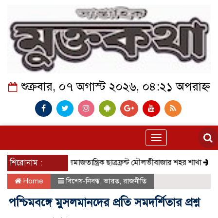
শুক্রবার, ০৭ অগাস্ট ২০২৬, ০৪:২১ অপরাহ্ন
Toggle
navigation
শিরোনাম :
সমাজতান্ত্রিক ছাত্রফ্রন্ট মৌলভীবাজার শহর শাখা
কেমন আছে
Home
বিশেষ-নিবন্ধ
,
ভারত
,
রাজনীতি
পশ্চিমবঙ্গে মুসলমানদের প্রতি সমদর্শিতার প্রশ্ন