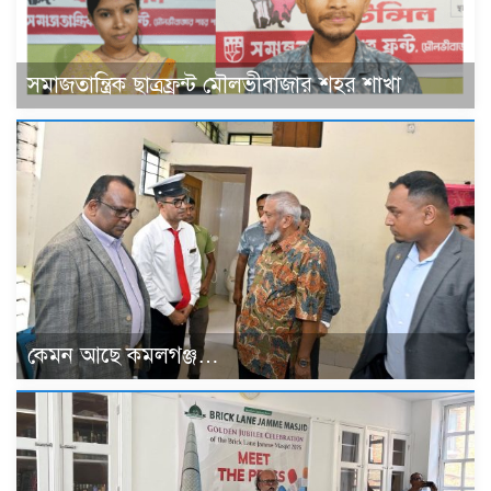
সমাজতান্ত্রিক ছাত্রফ্রন্ট মৌলভীবাজার শহর শাখা
কেমন আছে কমলগঞ্জ…