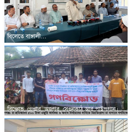
বিলেতে বাঙ্গালী…
বিক্ষোভ, গ্রেপ্তার, অজগর, সেগুনকাঠ আর পাইপগান।