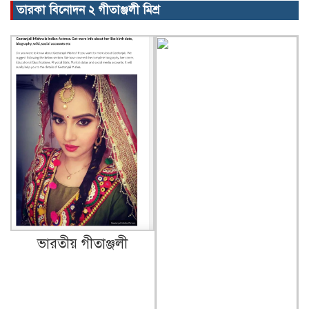
তারকা বিনোদন ২ গীতাঞ্জলী মিশ্র
ভারতীয় গীতাঞ্জলী