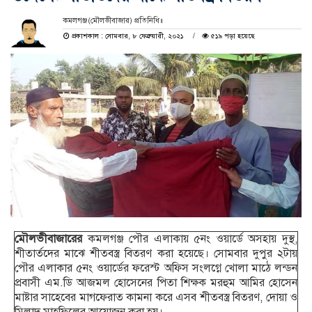
কমলগঞ্জ(মৌলভীবাজার) প্রতিনিধি॥
প্রকাশকাল : সোমবার, ৮ ফেব্রুয়ারী, ২০২১
৫১৯ পড়া হয়েছে
মৌলভীবাজারের
কমলগঞ্জ পৌর এলাকায় ৫নং ওয়ার্ডে অসহায় দুস্থ,
শীতার্তদের মাঝে শীতবস্ত্র বিতরণ করা হয়েছে। সোমবার দুপুর ২টায়
পৌর এলাকার ৫নং ওয়ার্ডের ফরেস্ট অফিস সংলগ্নে খোলা মাঠে লন্ডন
প্রবাসী এম.ডি আজমল হোসেনের পিতা শিক্ষক মরহুম আমির হোসেন
মাষ্টার সাহেবের মাগফেরাত কামনা করে এসব শীতবস্ত্র বিতরণ, দোয়া ও
মিলাদ মাহফিলের আয়োজন করা হয়।