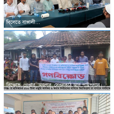
বিলেতে বাঙ্গালী…
বিক্ষোভ, গ্রেপ্তার, অজগর, সেগুনকাঠ আর পাইপগান।