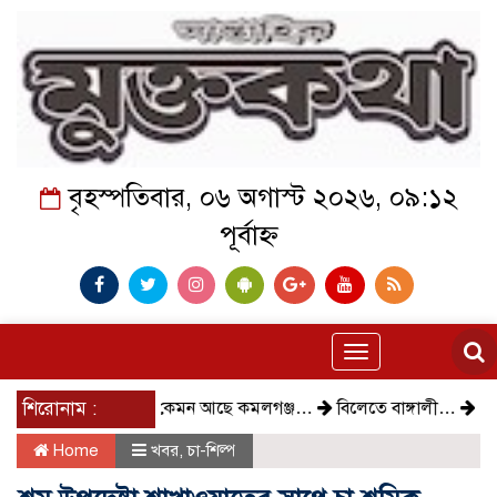
বৃহস্পতিবার, ০৬ অগাস্ট ২০২৬, ০৯:১২
পূর্বাহ্ন
Toggle
navigation
শিরোনাম :
কেমন আছে কমলগঞ্জ…
বিলেতে বাঙ্গালী…
বিক্ষোভ, গ্
Home
খবর
,
চা-শিল্প