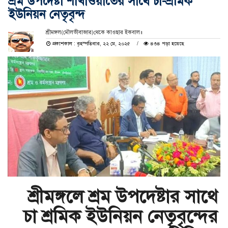
শ্রম উপদেষ্টা শাখাওয়াতের সাথে চা-শ্রমিক
ইউনিয়ন নেতৃবৃন্দ
শ্রীমঙ্গল(মৌলভীবাজার)থেকে কাওছার ইকবাল॥
প্রকাশকাল : বৃহস্পতিবার, ২২ মে, ২০২৫
৪৩৪ পড়া হয়েছে
শ্রীমঙ্গলে শ্রম উপদেষ্টার সাথে
চা শ্রমিক ইউনিয়ন নেতৃবৃন্দের