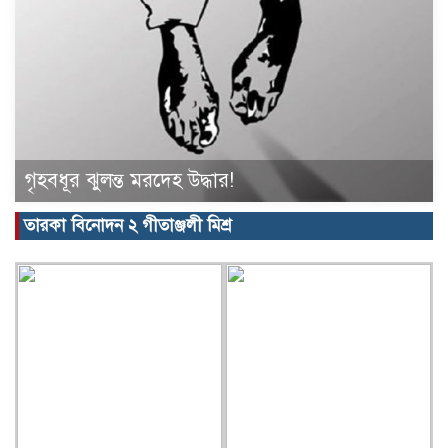
গৃহবধূর ঝুলন্ত মরদেহ উদ্ধার!
তারকা বিনোদন ২ গীতাঞ্জলী মিশ্র