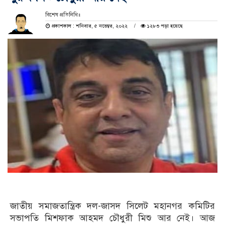
বিশেষ প্রতিনিধি॥
প্রকাশকাল : শনিবার, ৫ নভেম্বর, ২০২২
১২৮৩ পড়া হয়েছে
জাতীয় সমাজতান্ত্রিক দল-জাসদ সিলেট মহানগর কমিটির
সভাপতি মিশফাক আহমদ চৌধুরী মিশু আর নেই। আজ