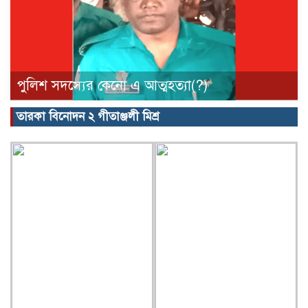
পুলিশ সদস্যের কেনো এ আত্মহত্যা(?)
তারকা বিনোদন ২ গীতাঞ্জলী মিশ্র