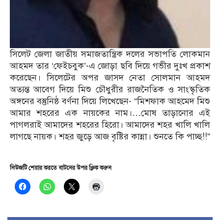
সিলেট জেলা জাতীয় সমাজতান্ত্রিক দলের সভাপতি লোকমান
আহমদ তার ‘ফেইচবুক’-এ জোড়া ছবি দিয়ে গভীর দুঃখ প্রকাশ
করেছেন। সিলেটের অপর জাসদ নেতা সোলমান আহমদ
অত্যন্ত আবেগ দিয়ে মিশু চৌধুরীর রাজনৈতিক ও সাংস্কৃতিক
অঙ্গন‍ের বস্তুনিষ্ঠ বর্ণনা দিয়ে লিখেছেন- “মিশফাক আহমেদ মিশু
আমার শহরের এক নায়কের নাম।…মোষ তাড়ানোর এই
পাগলরাই আমাদের শহরের হিরো। আমাদের শহর খালি খালি
লাগছে নায়ক। শহর জুড়ে আজ বৃষ্টির কান্না। শুনতে কি পাচ্ছ!!”
নিউজটি শেয়ার করতে বাটনের উপর ক্লিক করুন