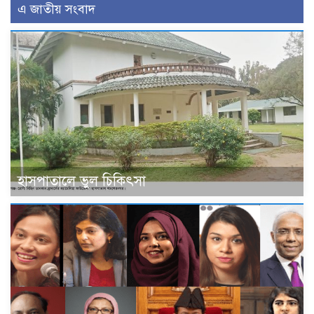
এ জাতীয় সংবাদ
হাসপাতালে ভুল চিকিৎসা