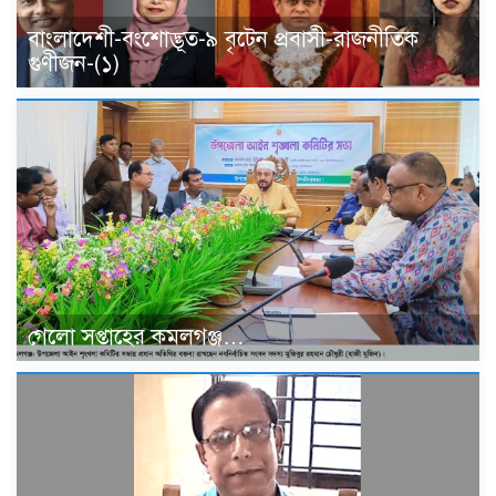
বাংলাদেশী-বংশোদ্ভূত-৯ বৃটেন প্রবাসী-রাজনীতিক
গুণীজন-(১)
গেলো সপ্তাহের কমলগঞ্জ…