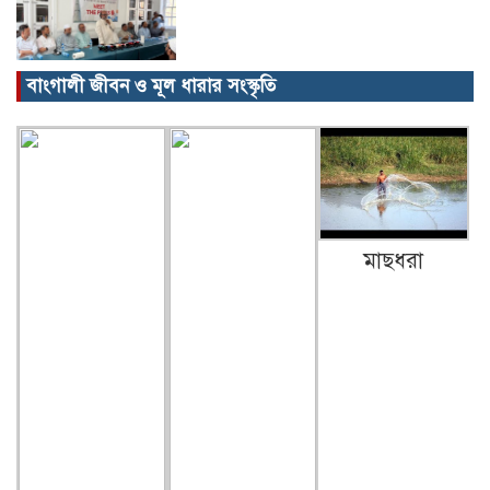
বাংগালী জীবন ও মূল ধারার সংস্কৃতি
বিক্ষোভ, গ্রেপ্তার, অজগর, সেগুনকাঠ আর
পাইপগান।
প্রধানমন্ত্রীর কার্যালয় থেকে সহায়তা
মাছধরা
কমলগঞ্জের খবর…