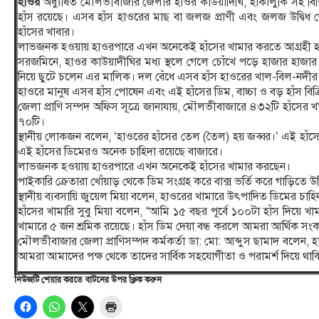
হাওর
অধ্যুষিত মৌলভীবাজার জেলার হাওর কাউয়াদিঘি, হাকালুকি সহ বিভ
হাঁস রয়েছে। এসব হাঁস হাওরের মাছ বা জলজ প্রাণী এবং জলজ উদ্বিধ খে
হাঁসের খাবার।
লাভজনক হওয়ায় হাওরপারে এখন অনেকেই হাঁসের খামার করতে আগ্রহী হ
সরজমিনে, হাওর কাউয়াদীঘির মধ্য স্থলে গেলে চোঁখে পড়ে হাজার হাজার 
নিয়ে ছুটে চলেন এর মালিক। দল বেঁধে এসব হাঁস হাওরের খাল-বিল-নদীর 
হাওরে মানুষ এসব হাঁস পোষেন এবং এই হাঁসের ডিম, বাচ্চা ও বড় হাঁস বিক্
জেলা প্রাণি সম্পদ অফিস সূত্রে জানাযায়, মৌলভীবাজারে ৪৩২টি হাঁসের 
৭০টি।
স্থানীয় লোকজন বলেন, ‘হাওরের হাঁসের তেল (তৈল) হয় জব্বর।’ এই হাঁস
এই হাঁসের ডিমেরও অনেক চাহিদা রয়েছে বাজারে।
লাভজনক হওয়ায় হাওরপারে এখন অনেকেই হাঁসের খামার করছেন।
পাইকারি ক্রেতারা খোঁয়াড় থেকে ডিম সংগ্রহ করে বাক্স ভর্তি করে গাড়িত
স্থানীয় ব্যবসায়ি জুয়েল মিয়া বলেন, হাওরের খামারে উৎপাদিত ডিমের চাহ
হাঁসের খামারি সুবু মিয়া বলেন, “আমি ১৫ বছর পূর্বে ১০০টা হাঁস দিয়ে
খামারে ৫ জন শ্রমিক রয়েছে। হাঁস ডিম দেয়া বন্ধ করলে আমরা আর্থিক সং
মৌলভীবাজার জেলা প্রাণিসম্পদ কর্মকর্তা ডা: মো: আব্দুস ছামাদ বলেন, 
আমরা আমাদের পক্ষ থেকে তাদের সার্বিক সহযোগীতা ও পরামর্শ দিয়ে থাক
নিউজটি শেয়ার করতে বাটনের উপর ক্লিক করুন