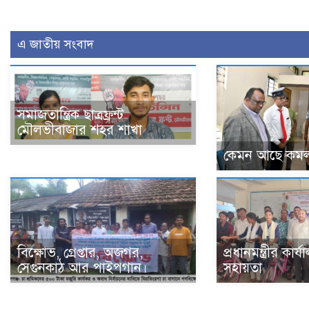
এ জাতীয় সংবাদ
সমাজতান্ত্রিক ছাত্রফ্রন্ট
মৌলভীবাজার শহর শাখা
কেমন আছে কমল
বিক্ষোভ, গ্রেপ্তার, অজগর,
প্রধানমন্ত্রীর কার
সেগুনকাঠ আর পাইপগান।
সহায়তা