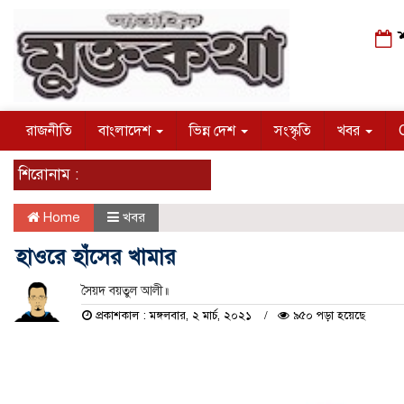
শ
রাজনীতি
বাংলাদেশ
ভিন্ন দেশ
সংস্কৃতি
খবর
শিরোনাম :
Home
খবর
হাওরে হাঁসের খামার
সৈয়দ বয়তুল আলী॥
প্রকাশকাল : মঙ্গলবার, ২ মার্চ, ২০২১
৯৫০ পড়া হয়েছে