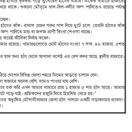
িন্ন হাওরে কৃষকরা গড়ে তুলেছেন হাঁসের খামার। একেক খামারে হাজারো
য়ে থাকে। শুকনো মৌসুমে খাল-বিল-নদীর অল্প পানিতেও রয়েছে পর্যাপ্ত
চ্ছেন।
হাঁসের ঝাঁক। রাখাল যেমন গরুর পাল নিয়ে ছুটে চলে, তেমনি হাঁসের ঝাঁক
অল্প পানিতে মাছ বা জলজ প্রাণী কিংবা শেওলা খাচ্ছে।
রি করেই জীবিকা নির্বাহ করেন।
খামার রয়েছে। খামারগুলোতে মোট হাঁসের সংখ্যা ৭ লক্ষ, ৪৮ হাজার, ৫শত
ের স্বাদ অন্য হাঁস থেকে আলাদা বলেই এর বেশ কদর আছে স্থানীয় বাজারে।
ে উঠিয়ে দেশের বিভিন্ন জেলা শহরে ডিমের আড়তে চালান দেন।
িদা বাজারে অনেক বেশি, দামও পাওয়া যায় বেশি।
 খামার শুরু করি এখন আমার খামারে প্রায় ১ হাজার ৫ শত হাঁস আছে। আমার
কটে পড়ে যাই। শ্রমিকদের মজুরি দিতে হিমশিম খেতে হয়।”
হাওর অধ্যুষিত মৌলভীবাজার জেলা হাঁস পালনে একটি সম্ভাবনাময় ব্যাবসা।
ি।